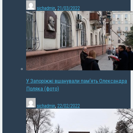
sichadmin
,
21/03/2022
У Запоріжжі вшанували пам’ять Олександра
Поляка (фото)
sichadmin
,
22/02/2022