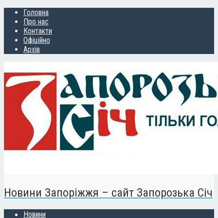
Головна
Про нас
Контакти
Офіційно
Архів
Новини Запоріжжя – сайт Запорозька Січ
Новини