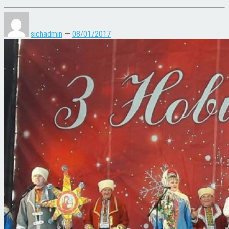
sichadmin
—
08/01/2017