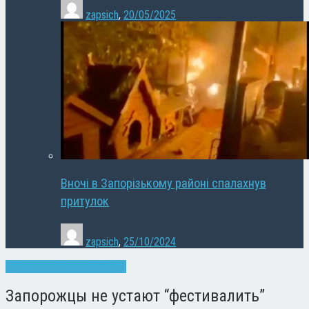
zapsich
,
20/05/2025
Вночі в Запорізькому районі спалахнув
притулок
zapsich
,
25/10/2024
Запоріжжя
Культура
Новини
Запорожцы не устают “фестивалить”