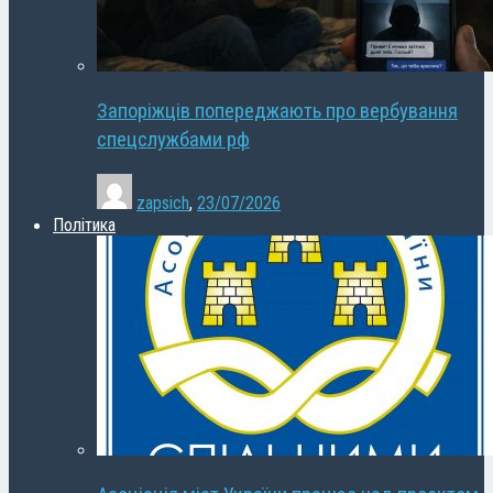
Запоріжців попереджають про вербування
спецслужбами рф
zapsich
,
23/07/2026
Політика