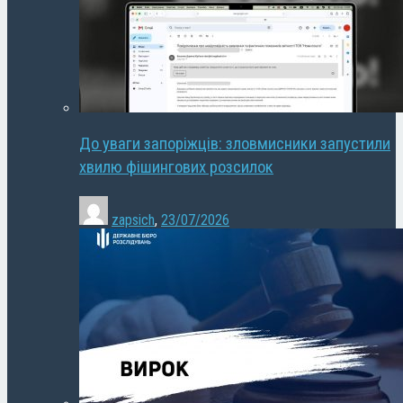
До уваги запоріжців: зловмисники запустили
хвилю фішингових розсилок
zapsich
,
23/07/2026