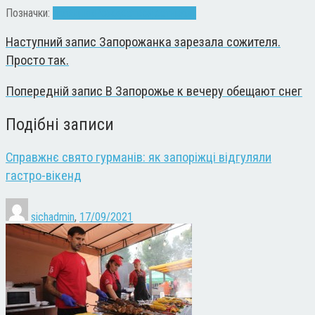
Позначки:
праздник
Рождество
фестиваль
Наступний запис
Запорожанка зарезала сожителя.
Просто так.
Попередній запис
В Запорожье к вечеру обещают снег
Подібні записи
Справжнє свято гурманів: як запоріжці відгуляли
гастро-вікенд
sichadmin
,
17/09/2021