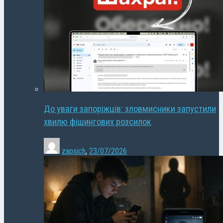
До уваги запоріжців: зловмисники запустили
хвилю фішингових розсилок
zapsich
,
23/07/2026