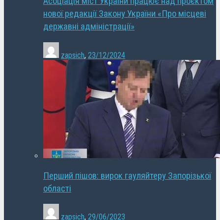
Асоціація міст України працює над проєктом
нової редакції Закону України «Про місцеві
державні адміністрації»
zapsich
,
23/12/2024
Перший пішов: вирок гауляйтеру Запорізької
області
zapsich
,
29/06/2023