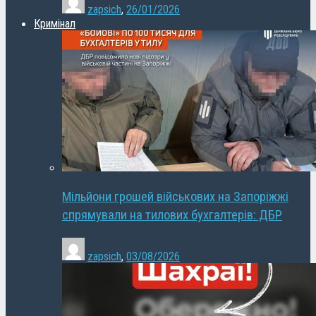
zapsich
,
26/01/2026
Кримінал
Мільйони грошей військових на Запоріжжі
спрямували на тилових бухгалтерів: ДБР
zapsich
,
03/08/2026