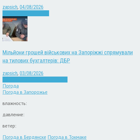
zapsich
,
04/08/2026
Війна
Запоріжжя
Новини
Мільйони грошей військових на Запоріжжі спрямували
на тилових бухгалтерів: ДБР
zapsich
,
03/08/2026
Війна
Запоріжжя
Кримінал
Новини
Погода
Погода в
Запорожье
влажность:
давление:
ветер:
Погода в Бердянске
Погода в Токмаке