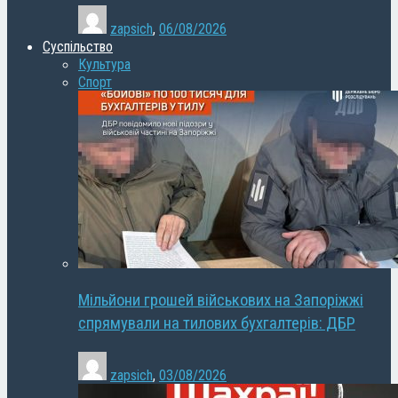
zapsich
,
06/08/2026
Суспільство
Культура
Спорт
Мільйони грошей військових на Запоріжжі
спрямували на тилових бухгалтерів: ДБР
zapsich
,
03/08/2026