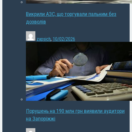
Викрили АЗС, що торгували пальним без
дозволів
zapsich
,
10/02/2026
Порушень на 190 млн грн виявили аудитори
на Запоріжжі