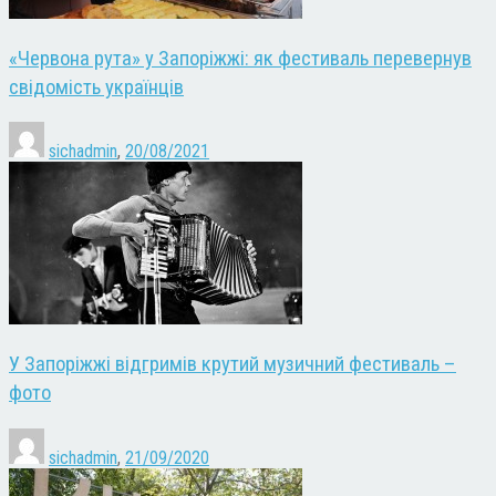
«Червона рута» у Запоріжжі: як фестиваль перевернув
свідомість українців
sichadmin
,
20/08/2021
У Запоріжжі відгримів крутий музичний фестиваль –
фото
sichadmin
,
21/09/2020