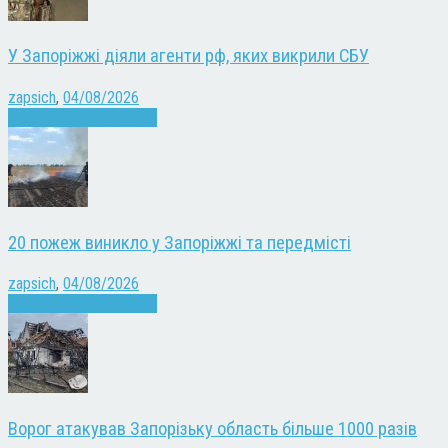
У Запоріжжі діяли агенти рф, яких викрили СБУ
zapsich
,
04/08/2026
Війна
Запоріжжя
Новини
20 пожеж виникло у Запоріжжі та передмісті
zapsich
,
04/08/2026
Війна
Запоріжжя
Новини
Ворог атакував Запорізьку область більше 1000 разів