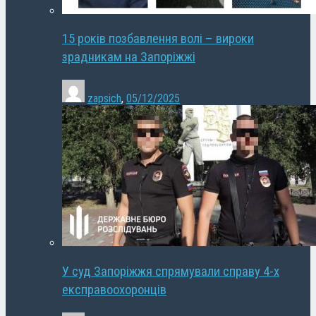
15 років позбавлення волі – вироки
зрадникам на Запоріжжі
zapsich
,
05/12/2025
У суд Запоріжжя спрямували справу 4-х
експравоохоронців