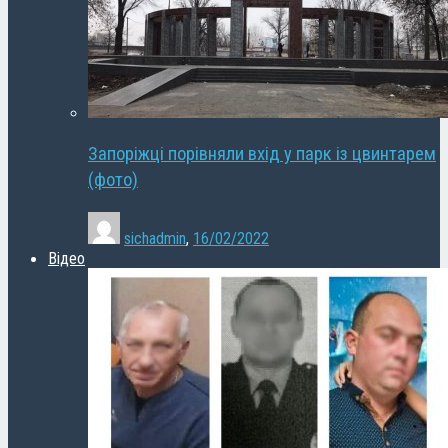
Запоріжці порівняли вхід у парк із цвинтарем
(фото)
sichadmin
,
16/02/2022
Відео