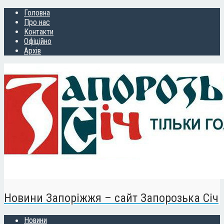
Головна
Про нас
Контакти
Офіційно
Архів
Новини Запоріжжя – сайт Запорозька Січ
Новини