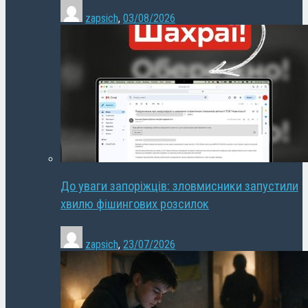
zapsich
,
03/08/2026
До уваги запоріжців: зловмисники запустили
хвилю фішингових розсилок
zapsich
,
23/07/2026