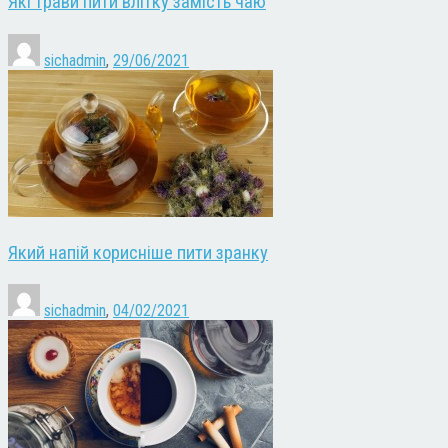
Які трави пити влітку замість чаю
sichadmin
,
29/06/2021
Який напій корисніше пити зранку
sichadmin
,
04/02/2021