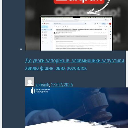
До уваги запоріжців: зловмисники запустили
хвилю фішингових розсилок
zapsich
,
23/07/2026