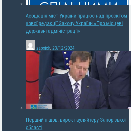
Асоціація міст України працює над проєктом
нової редакції Закону України «Про місцеві
державні адміністрації»
zapsich
,
23/12/2024
Перший пішов: вирок гауляйтеру Запорізької
області