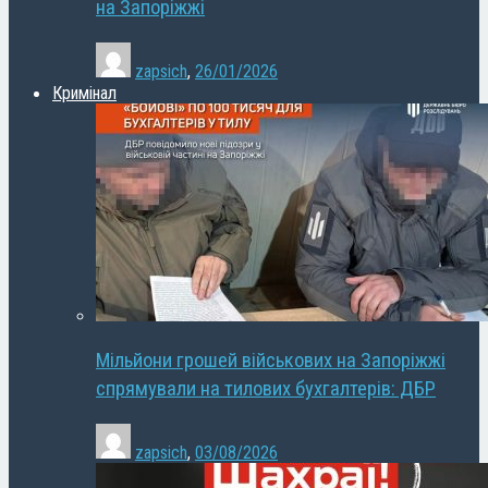
на Запоріжжі
zapsich
,
26/01/2026
Кримінал
Мільйони грошей військових на Запоріжжі
спрямували на тилових бухгалтерів: ДБР
zapsich
,
03/08/2026