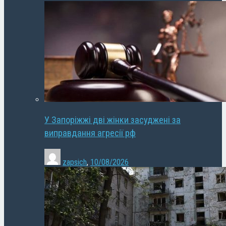
У Запоріжжі дві жінки засуджені за
виправдання агресії рф
zapsich
,
10/08/2026