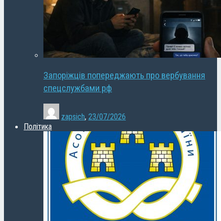
Запоріжців попереджають про вербування
спецслужбами рф
zapsich
,
23/07/2026
Політика