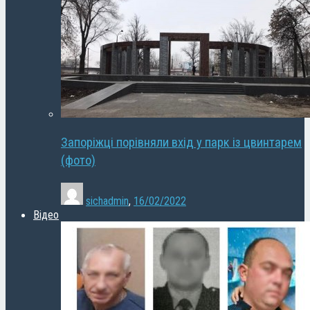
Запоріжці порівняли вхід у парк із цвинтарем
(фото)
sichadmin
,
16/02/2022
Відео