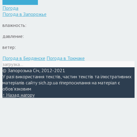
Запоріжжя
Новини
Погода
Погода в
Запорожье
влажность:
давление:
ветер:
Погода в Бердянске
Погода в Токмаке
загрузка...
© Запорозька Січ, 2012-2021
У разі використання текстів, частин текстів та ілюстративних
матеріалів сайту sich.zp.ua гіперпосилання на матеріал є
обов'язковим
↑ Назад нагору