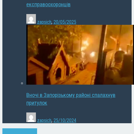
експравоохоронців
zapsich
,
20/05/2025
Вночі в Запорізькому районі спалахнув
притулок
zapsich
,
25/10/2024
Запоріжжя
Новини