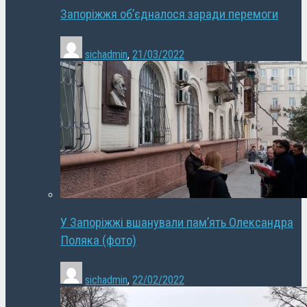
Запоріжжя об’єдналося заради перемоги
sichadmin
,
21/03/2022
У Запоріжжі вшанували пам’ять Олександра
Поляка (фото)
sichadmin
,
22/02/2022