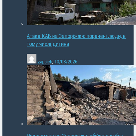
Атака КАБ на Запоріжжя: поранені люди, в
тому числі дитина
zapsich
,
10/08/2026