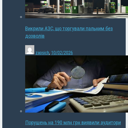
Викрили АЗС, що торгували пальним без
дозволів
zapsich
,
10/02/2026
Порушень на 190 млн грн виявили аудитори