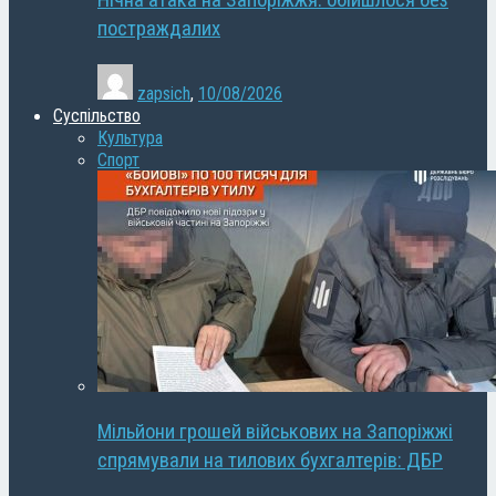
Нічна атака на Запоріжжя: обійшлося без
постраждалих
zapsich
,
10/08/2026
Суспільство
Культура
Спорт
Мільйони грошей військових на Запоріжжі
спрямували на тилових бухгалтерів: ДБР