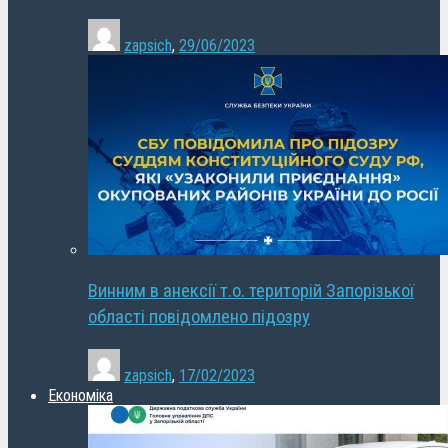
zapsich
,
29/06/2023
Винним в анексії т.о. територій Запорізької
області повідомлено підозру
zapsich
,
17/02/2023
Економіка