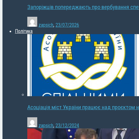
Запоріжців попереджають про вербування сп
zapsich
,
23/07/2026
Політика
Асоціація міст України працює над проєктом н
zapsich
,
23/12/2024