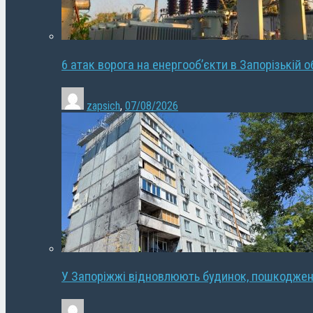
6 атак ворога на енергооб’єкти в Запорізькій о
zapsich
,
07/08/2026
У Запоріжжі відновлюють будинок, пошкодже