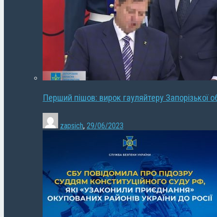
Перший пішов: вирок гауляйтеру Запорізької о
zapsich
,
29/06/2023