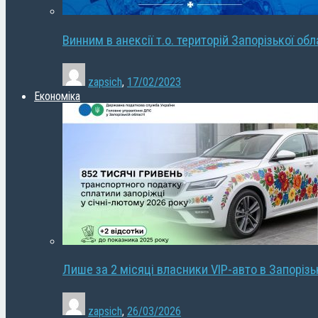
Винним в анексії т.о. територій Запорізької об
zapsich
,
17/02/2023
Економіка
Лише за 2 місяці власники VIP-авто в Запорізь
zapsich
,
26/03/2026