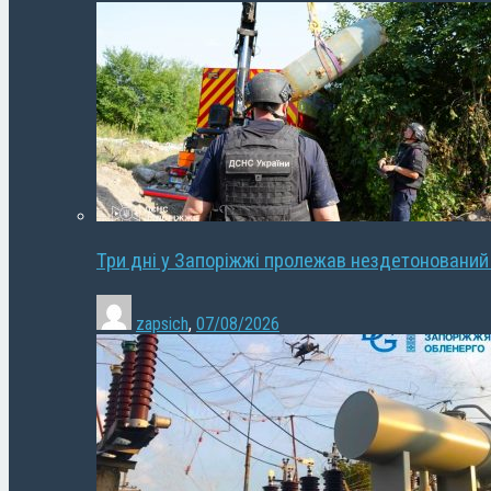
Три дні у Запоріжжі пролежав нездетонований
zapsich
,
07/08/2026