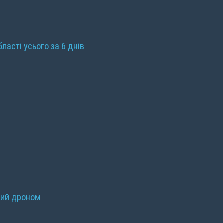
бласті усього за 6 днів
ний дроном