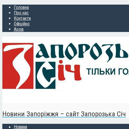
Головна
Про нас
Контакти
Офіційно
Архів
Новини Запоріжжя – сайт Запорозька Січ
Новини