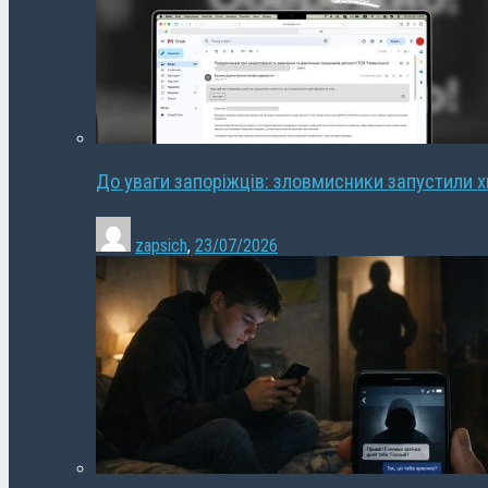
До уваги запоріжців: зловмисники запустили 
zapsich
,
23/07/2026