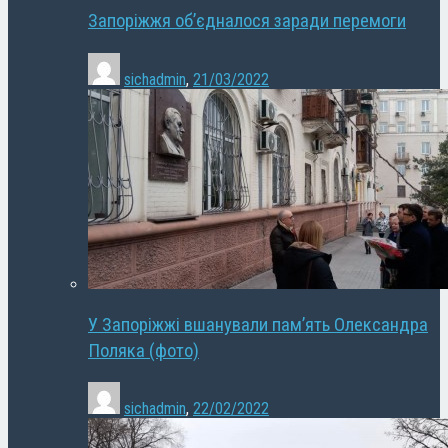
Запоріжжя об’єдналося заради перемоги
sichadmin
,
21/03/2022
У Запоріжжі вшанували пам’ять Олександра
Поляка (фото)
sichadmin
,
22/02/2022