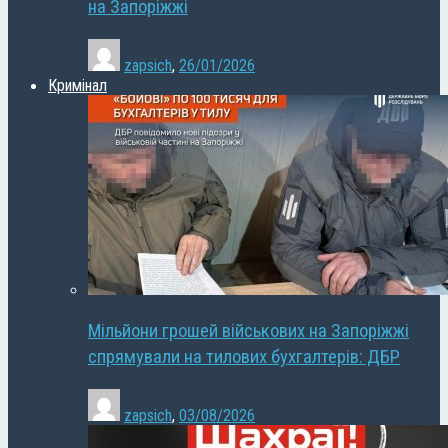
на Запоріжжі
zapsich
,
26/01/2026
Кримінал
Мільйони грошей військових на Запоріжжі
спрямували на тилових бухгалтерів: ДБР
zapsich
,
03/08/2026