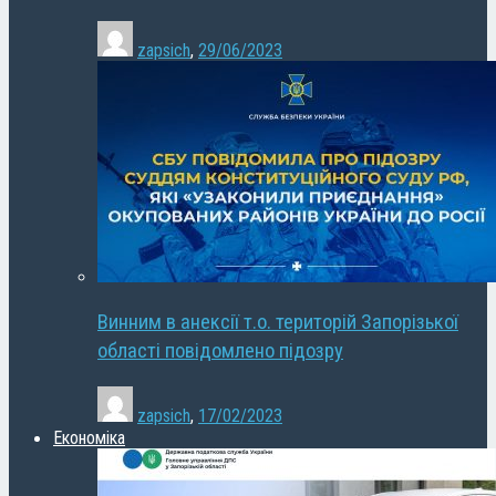
zapsich
,
29/06/2023
Винним в анексії т.о. територій Запорізької
області повідомлено підозру
zapsich
,
17/02/2023
Економіка