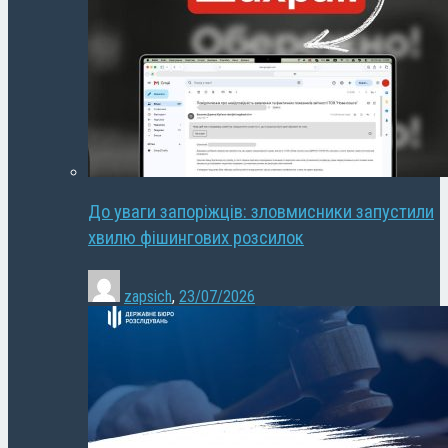
До уваги запоріжців: зловмисники запустили
хвилю фішингових розсилок
zapsich
,
23/07/2026