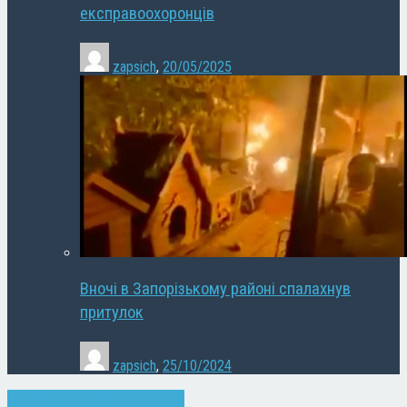
експравоохоронців
zapsich
,
20/05/2025
Вночі в Запорізькому районі спалахнув
притулок
zapsich
,
25/10/2024
Запоріжжя
Новини
Суспільство