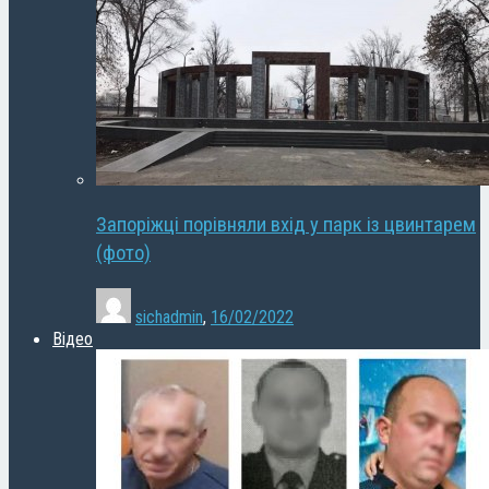
Запоріжці порівняли вхід у парк із цвинтарем
(фото)
sichadmin
,
16/02/2022
Відео