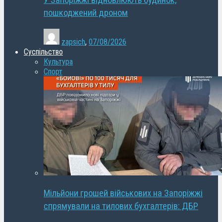
У Запоріжжі відновлюють будинок,
пошкоджений дроном
zapsich
,
07/08/2026
Суспільство
Культура
Спорт
Мільйони грошей військових на Запоріжжі
спрямували на тилових бухгалтерів: ДБР