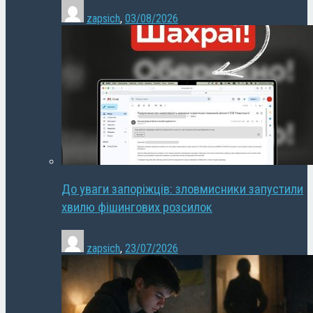
zapsich
,
03/08/2026
До уваги запоріжців: зловмисники запустили
хвилю фішингових розсилок
zapsich
,
23/07/2026