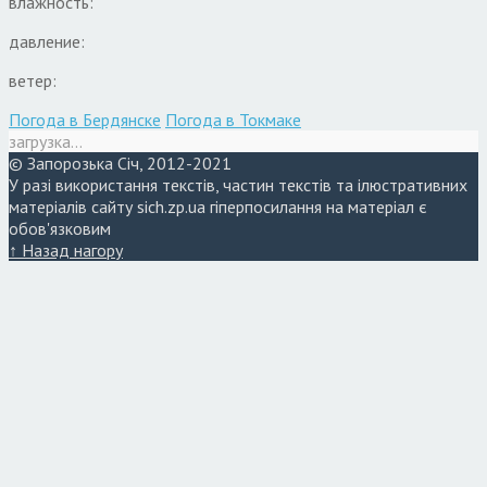
влажность:
давление:
ветер:
Погода в Бердянске
Погода в Токмаке
загрузка...
© Запорозька Січ, 2012-2021
У разі використання текстів, частин текстів та ілюстративних
матеріалів сайту sich.zp.ua гіперпосилання на матеріал є
обов'язковим
↑ Назад нагору