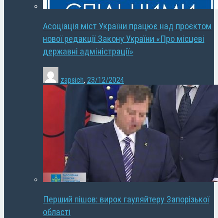
Асоціація міст України працює над проєктом
нової редакції Закону України «Про місцеві
державні адміністрації»
zapsich
,
23/12/2024
Перший пішов: вирок гауляйтеру Запорізької
області