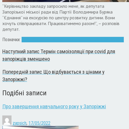
“Керівництво закладу запросило мене, як депутата
Запорізької міської ради від Партії Володимира Буряка
“Єднання” на екскурсію по центру розвитку дитини. Вони
хочуть співпрацювати. Працюватимемо разом!”, – розповів
депутат.
Позначки:
депутати від Єднання
Сергій Ільченко
школи Запоріжжя
Наступний запис
Термін самоізоляції при covid для
запоріжців зменшено
Попередній запис
Що відбувається з цінами у
Запоріжжі?
Подібні записи
Про завершення навчального року у Запоріжжі
zapsich
,
17/05/2022