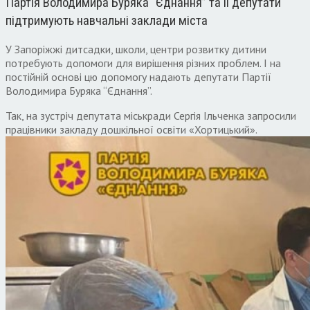
Партія Володимира Буряка “Єднання” та її депутати
підтримують навчальні заклади міста
У Запоріжжі дитсадки, школи, центри розвитку дитини
потребують допомоги для вирішення різних проблем. І на
постійній основі цю допомогу надають депутати Партії
Володимира Буряка “Єднання”.
Так, на зустріч депутата міськради Сергія Ільченка запросили
працівники закладу дошкільної освіти «Хортицький».