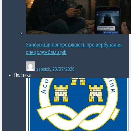
Запоріжців попереджають про вербування
спецслужбами рф
zapsich
,
23/07/2026
Політика