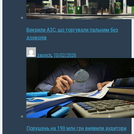
Викрили АЗС, що торгували пальним без
дозволів
zapsich
,
10/02/2026
Порушень на 190 млн грн виявили аудитори