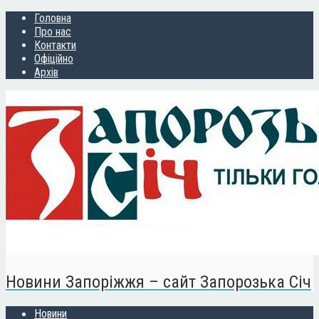
Головна
Про нас
Контакти
Офіційно
Архів
Новини Запоріжжя – сайт Запорозька Січ
Новини