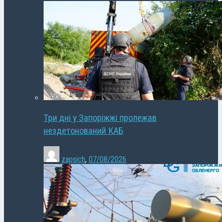
Три дні у Запоріжжі пролежав
нездетонований КАБ
zapsich
,
07/08/2026