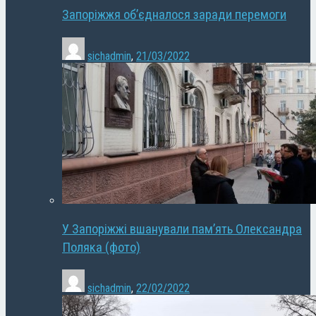
Запоріжжя об’єдналося заради перемоги
sichadmin
,
21/03/2022
У Запоріжжі вшанували пам’ять Олександра
Поляка (фото)
sichadmin
,
22/02/2022