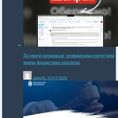
До уваги запоріжців: зловмисники запустили
хвилю фішингових розсилок
zapsich
,
23/07/2026