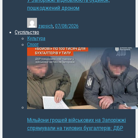
У Запоріжжі відновлюють будинок,
пошкоджений дроном
zapsich
,
07/08/2026
Суспільство
Культура
Спорт
Мільйони грошей військових на Запоріжжі
спрямували на тилових бухгалтерів: ДБР