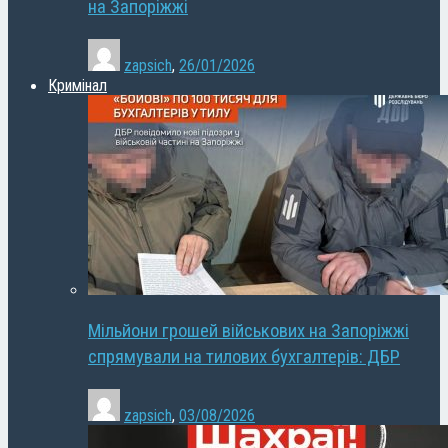
на Запоріжжі
zapsich
,
26/01/2026
Кримінал
Мільйони грошей військових на Запоріжжі
спрямували на тилових бухгалтерів: ДБР
zapsich
,
03/08/2026