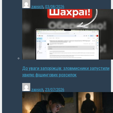
zapsich
,
03/08/2026
До уваги запоріжців: зловмисники запустили
хвилю фішингових розсилок
zapsich
,
23/07/2026