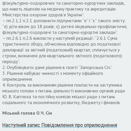
фізкультурно-оздоровчих та санаторно-курортних закладів,
що мають ліцензію на медичну практику та акредитацію
Міністерства охорони здоров’я України”.
– пп.2.1.2 п.2.1 доповнити підпунктами “е” і “є” такого змісту:
“е) діти віком до 18 років; є) дитячі лікувально-профілактичні,
фізкультурно-оздоровчі та санаторно-курортні заклади”.
– пп.2.6.1 п.2.6 викласти у наступній редакції: “2.6.1 Сума
туристичного збору, обчислена відповідно до податкової
декларації за звітний (податковий) квартал, сплачується у
строки, визначені для квартального звітного (податкового)
періоду”.
2. Опублікувати дане рішення в газеті “Запорозька Січ”.
3. Рішення набуває чинності з моменту офіційного
оприлюднення.
4. Контроль за виконанням рішення покласти на заступника
міського голови з питань діяльності виконавчих органів ради
Ю. В. Каптюха та постійну комісію міської ради з питань
соціального та економічного розвитку, бюджету і фінансів.
Міський голова О.Ч. Сін
Наступний запис
Повідомлення про оприлюднення