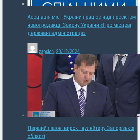
Асоціація міст України працює над проєктом
нової редакції Закону України «Про місцеві
державні адміністрації»
zapsich
,
23/12/2024
Перший пішов: вирок гауляйтеру Запорізької
області