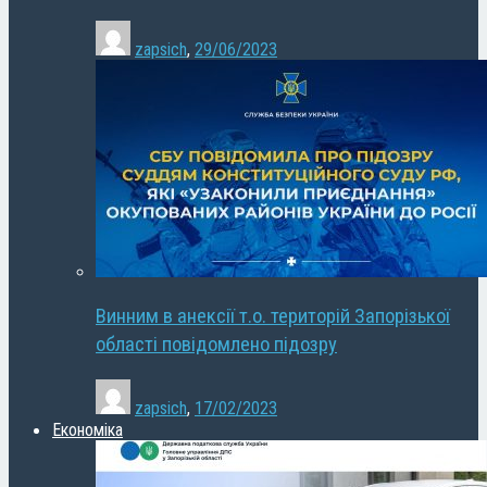
zapsich
,
29/06/2023
Винним в анексії т.о. територій Запорізької
області повідомлено підозру
zapsich
,
17/02/2023
Економіка