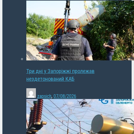
Три дні у Запоріжжі пролежав
нездетонований КАБ
zapsich
,
07/08/2026