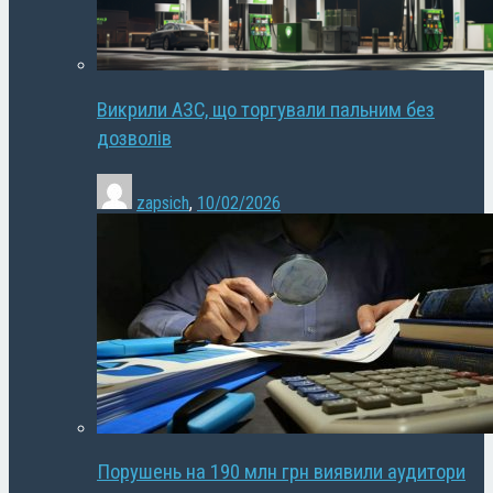
Викрили АЗС, що торгували пальним без
дозволів
zapsich
,
10/02/2026
Порушень на 190 млн грн виявили аудитори