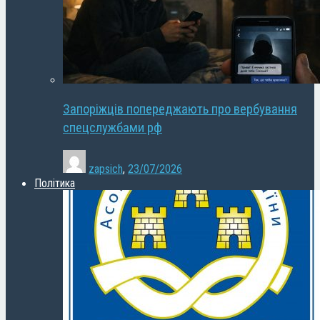
Запоріжців попереджають про вербування
спецслужбами рф
zapsich
,
23/07/2026
Політика