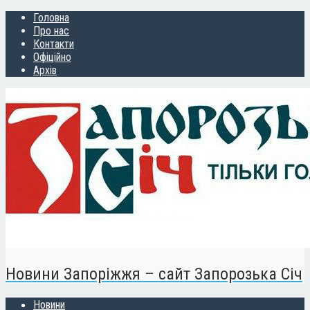
Головна
Про нас
Контакти
Офіційно
Архів
Новини Запоріжжя – сайт Запорозька Січ
Новини