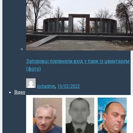
Запоріжці порівняли вхід у парк із цвинтарем
(фото)
sichadmin
,
16/02/2022
Відео