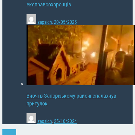
експравоохоронців
zapsich
,
20/05/2025
Вночі в Запорізькому районі спалахнув
притулок
zapsich
,
25/10/2024
Новини