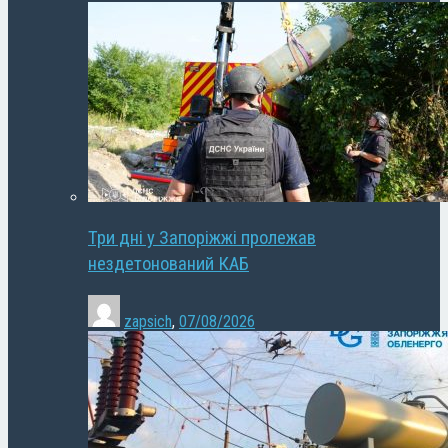
Три дні у Запоріжжі пролежав
нездетонований КАБ
zapsich
,
07/08/2026