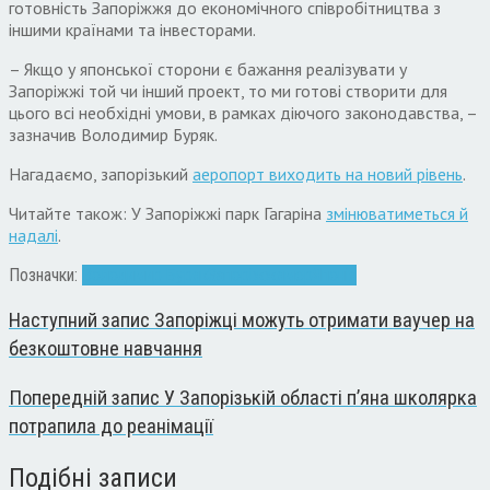
готовність Запоріжжя до економічного співробітництва з
іншими країнами та інвесторами.
– Якщо у японської сторони є бажання реалізувати у
Запоріжжі той чи інший проект, то ми готові створити для
цього всі необхідні умови, в рамках діючого законодавства, –
зазначив Володимир Буряк.
Нагадаємо, запорізький
аеропорт виходить на новий рівень
.
Читайте також: У Запоріжжі парк Гагаріна
змінюватиметься й
надалі
.
Позначки:
Володимир Буряк
Запоріжжя
мер
Японія
Наступний запис
Запоріжці можуть отримати ваучер на
безкоштовне навчання
Попередній запис
У Запорізькій області п’яна школярка
потрапила до реанімації
Подібні записи