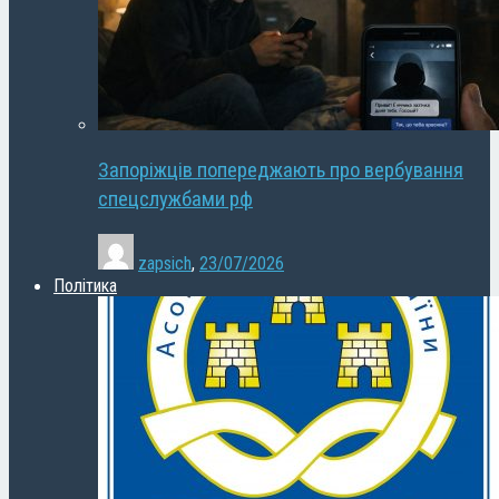
Запоріжців попереджають про вербування
спецслужбами рф
zapsich
,
23/07/2026
Політика