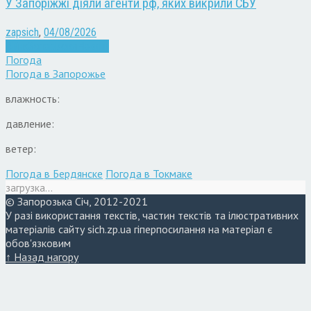
У Запоріжжі діяли агенти рф, яких викрили СБУ
zapsich
,
04/08/2026
Війна
Запоріжжя
Новини
Погода
Погода в
Запорожье
влажность:
давление:
ветер:
Погода в Бердянске
Погода в Токмаке
загрузка...
© Запорозька Січ, 2012-2021
У разі використання текстів, частин текстів та ілюстративних
матеріалів сайту sich.zp.ua гіперпосилання на матеріал є
обов'язковим
↑ Назад нагору