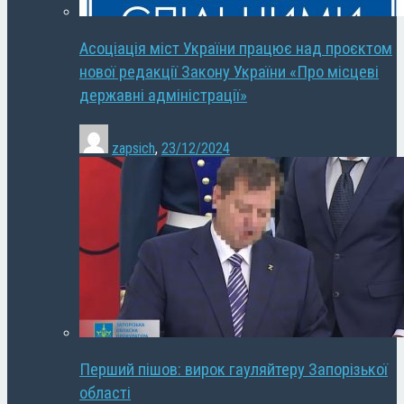
Асоціація міст України працює над проєктом
нової редакції Закону України «Про місцеві
державні адміністрації»
zapsich
,
23/12/2024
Перший пішов: вирок гауляйтеру Запорізької
області