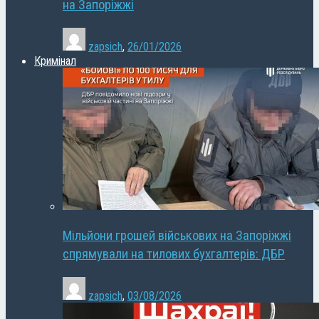
на Запоріжжі
zapsich
,
26/01/2026
Кримінал
Мільйони грошей військових на Запоріжжі
спрямували на тилових бухгалтерів: ДБР
zapsich
,
03/08/2026