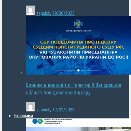
zapsich
,
29/06/2023
Винним в анексії т.о. територій Запорізької
області повідомлено підозру
zapsich
,
17/02/2023
Економіка