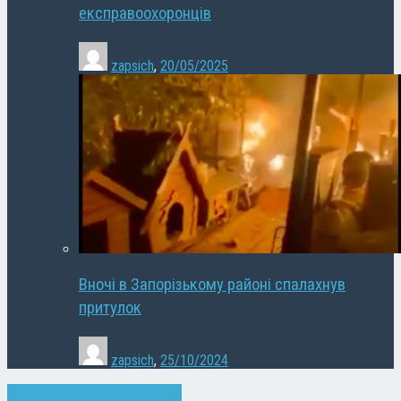
експравоохоронців
zapsich
,
20/05/2025
Вночі в Запорізькому районі спалахнув
притулок
zapsich
,
25/10/2024
Запоріжжя
Новини
Суспільство