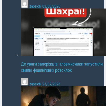
zapsich
,
03/08/2026
До уваги запоріжців: зловмисники запустили
хвилю фішингових розсилок
zapsich
,
23/07/2026