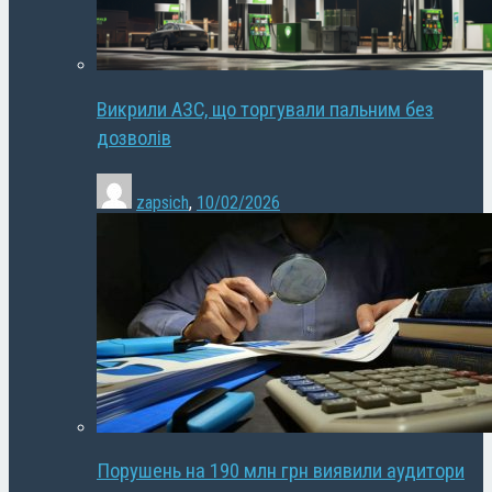
Викрили АЗС, що торгували пальним без
дозволів
zapsich
,
10/02/2026
Порушень на 190 млн грн виявили аудитори