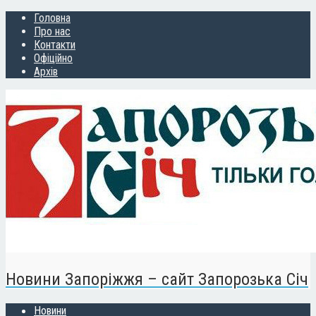
Головна
Про нас
Контакти
Офіційно
Архів
Новини Запоріжжя – сайт Запорозька Січ
Новини