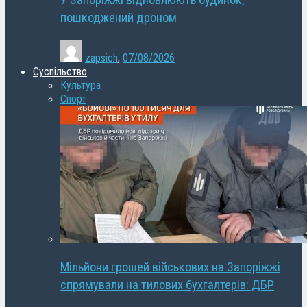
У Запоріжжі відновлюють будинок,
пошкоджений дроном
zapsich
,
07/08/2026
Суспільство
Культура
Спорт
Мільйони грошей військових на Запоріжжі
спрямували на тилових бухгалтерів: ДБР