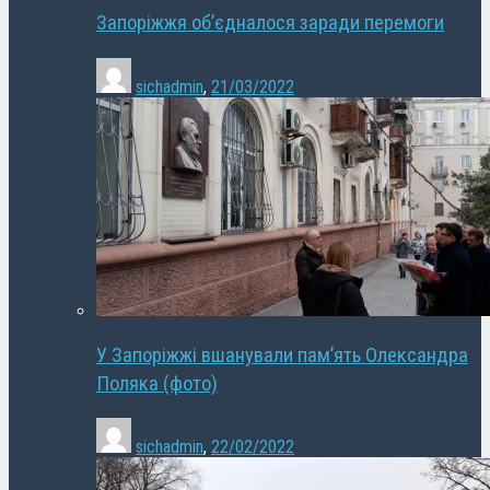
Запоріжжя об’єдналося заради перемоги
sichadmin
,
21/03/2022
У Запоріжжі вшанували пам’ять Олександра
Поляка (фото)
sichadmin
,
22/02/2022