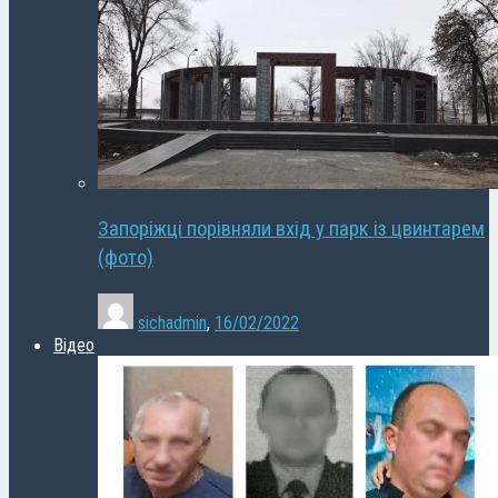
Запоріжці порівняли вхід у парк із цвинтарем
(фото)
sichadmin
,
16/02/2022
Відео