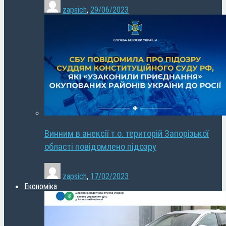
zapsich
,
29/06/2023
Винним в анексії т.о. територій Запорізької
області повідомлено підозру
zapsich
,
17/02/2023
Економіка