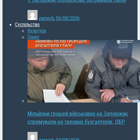
У Запоріжжі поліцейські затримали палія
zapsich
,
06/08/2026
Суспільство
Культура
Спорт
Мільйони грошей військових на Запоріжжі
спрямували на тилових бухгалтерів: ДБР