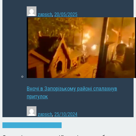
zapsich
,
20/05/2025
Вночі в Запорізькому районі спалахнув
притулок
zapsich
,
25/10/2024
Запоріжжя
Новини
Суспільство