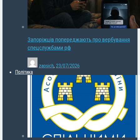
Запоріжців попереджають про вербування
спецслужбами рф
zapsich
,
23/07/2026
Політика