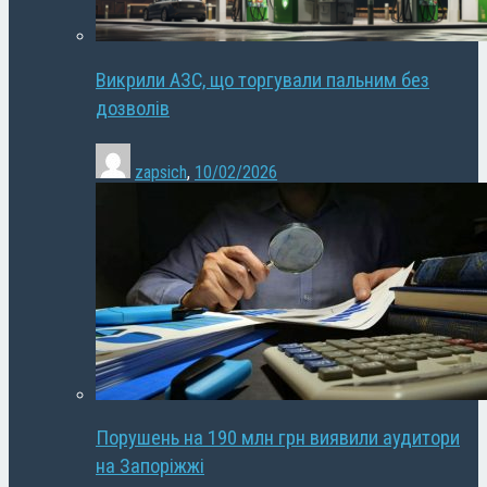
Викрили АЗС, що торгували пальним без
дозволів
zapsich
,
10/02/2026
Порушень на 190 млн грн виявили аудитори
на Запоріжжі