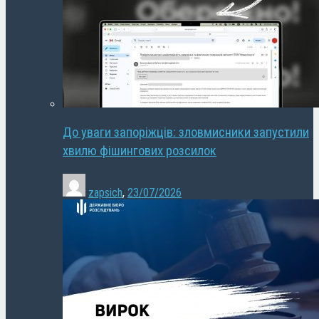
До уваги запоріжців: зловмисники запустили
хвилю фішингових розсилок
zapsich
,
23/07/2026