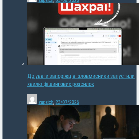
zapsich
,
03/08/2026
До уваги запоріжців: зловмисники запустили
хвилю фішингових розсилок
zapsich
,
23/07/2026