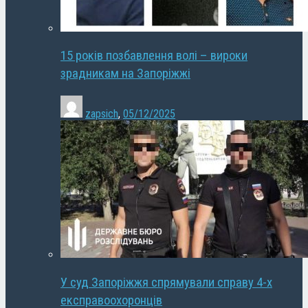
15 років позбавлення волі – вироки
зрадникам на Запоріжжі
zapsich
,
05/12/2025
У суд Запоріжжя спрямували справу 4-х
експравоохоронців