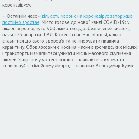
коронавірусу.
– Останнім часом
кількість хворих на коронавірус запоріжців
постійно зростає
. Місто готове до нової хвилі COVID-19: у
лікарнях розгорнуто 900 ліжко-місць, забезпечених киснем,
наявні 73 апарати ШВЛ. Кожен із нас має відповідально
ставитися до свого здоров’я та не ігнорувати правила
карантину. Обов’язковим є носіння маски в громадських місцях
і транспорті. Намагайтеся уникати місць масового скупчення
людей. Якщо почуваєтеся погано, залишайтеся вдома та
телефонуйте сімейному лікарю, – зазначив Володимир Буряк.