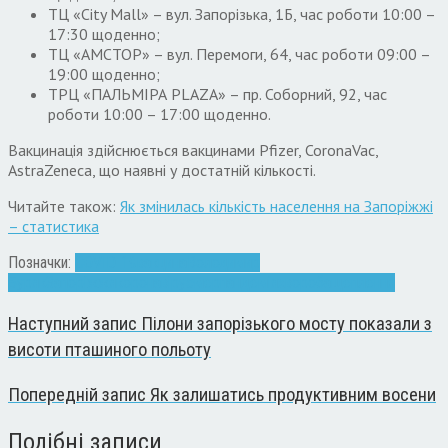
ТЦ «City Mall» – вул. Запорізька, 1Б, час роботи 10:00 –
17:30 щоденно;
ТЦ «АМСТОР» – вул. Перемоги, 64, час роботи 09:00 –
19:00 щоденно;
ТРЦ «ПАЛЬМІРА PLAZA» – пр. Соборний, 92, час
роботи 10:00 – 17:00 щоденно.
Вакцинація здійснюється вакцинами Pfizer, CoronaVac,
AstraZeneca, що наявні у достатній кількості.
Читайте також:
Як змінилась кількість населення на Запоріжжі
– статистика
Позначки:
COVID-19
вакцина
Володимир
Буряк
Запоріжжя
коронавірус
мер
пандемія
хвороба
щеплення
Наступний запис
Пілони запорізького мосту показали з
висоти пташиного польоту
Попередній запис
Як залишатись продуктивним восени
Подібні записи