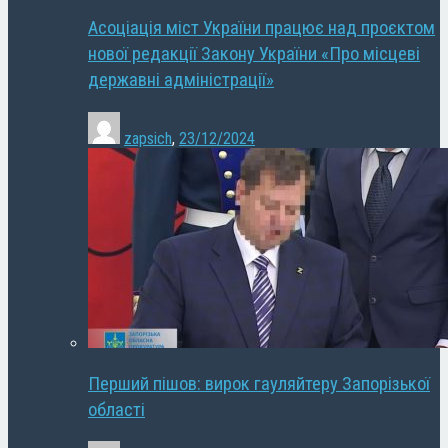
Асоціація міст України працює над проєктом
нової редакції Закону України «Про місцеві
державні адміністрації»
zapsich
,
23/12/2024
Перший пішов: вирок гауляйтеру Запорізької
області