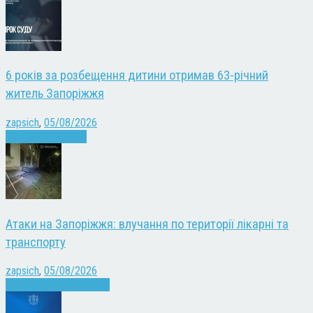
6 років за розбещення дитини отримав 63-річний
житель Запоріжжя
zapsich
,
05/08/2026
Запоріжжя
Новини
Атаки на Запоріжжя: влучання по території лікарні та
транспорту
zapsich
,
05/08/2026
Війна
Запоріжжя
Новини