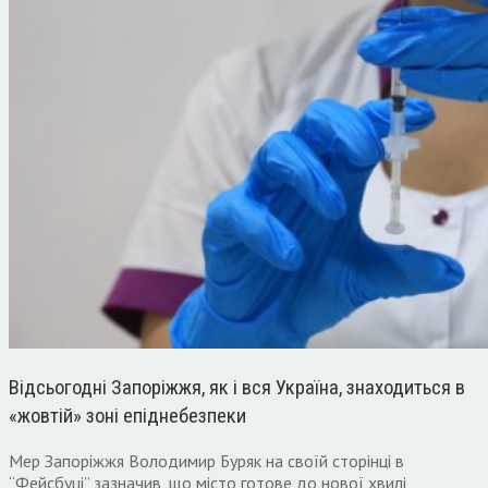
Відсьогодні Запоріжжя, як і вся Україна, знаходиться в
«жовтій» зоні епіднебезпеки
Мер Запоріжжя Володимир Буряк на своїй сторінці в
“Фейсбуці” зазначив, що місто готове до нової хвилі