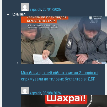
zapsich
,
26/01/2026
Кримінал
Мільйони грошей військових на Запоріжжі
спрямували на тилових бухгалтерів: ДБР
zapsich
,
03/08/2026