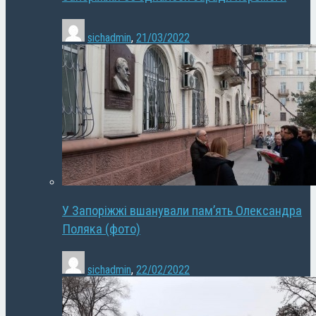
sichadmin
,
21/03/2022
У Запоріжжі вшанували пам’ять Олександра
Поляка (фото)
sichadmin
,
22/02/2022