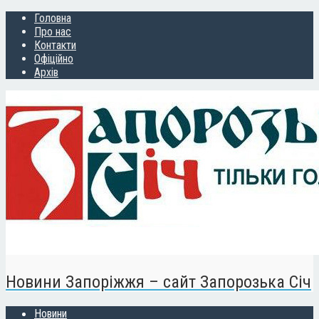
Головна
Про нас
Контакти
Офіційно
Архів
Новини Запоріжжя – сайт Запорозька Січ
Новини