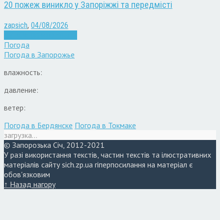
20 пожеж виникло у Запоріжжі та передмісті
zapsich
,
04/08/2026
Війна
Запоріжжя
Новини
Погода
Погода в
Запорожье
влажность:
давление:
ветер:
Погода в Бердянске
Погода в Токмаке
загрузка...
© Запорозька Січ, 2012-2021
У разі використання текстів, частин текстів та ілюстративних
матеріалів сайту sich.zp.ua гіперпосилання на матеріал є
обов'язковим
↑ Назад нагору