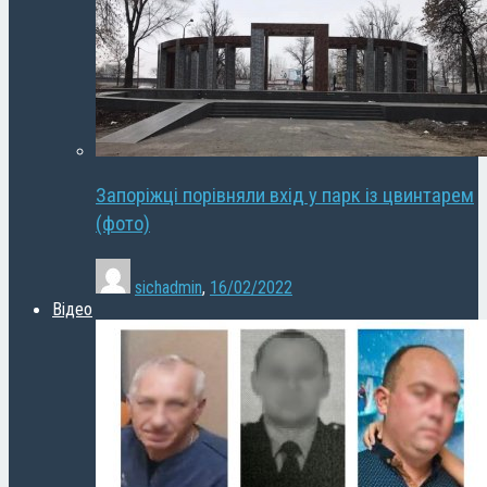
Запоріжці порівняли вхід у парк із цвинтарем
(фото)
sichadmin
,
16/02/2022
Відео