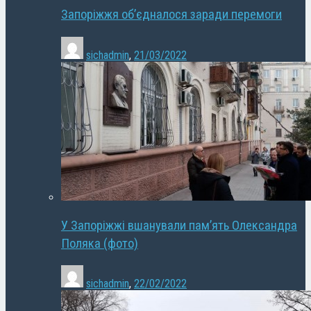
Запоріжжя об’єдналося заради перемоги
sichadmin
,
21/03/2022
У Запоріжжі вшанували пам’ять Олександра
Поляка (фото)
sichadmin
,
22/02/2022