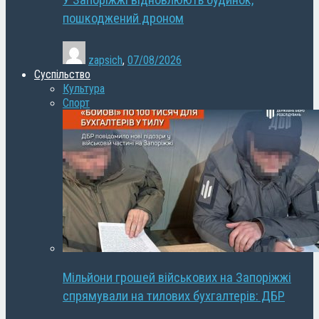
У Запоріжжі відновлюють будинок,
пошкоджений дроном
zapsich
,
07/08/2026
Суспільство
Культура
Спорт
Мільйони грошей військових на Запоріжжі
спрямували на тилових бухгалтерів: ДБР