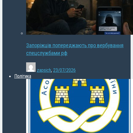
Запоріжців попереджають про вербування
спецслужбами рф
zapsich
,
23/07/2026
Політика