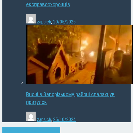
експравоохоронців
zapsich
,
20/05/2025
Вночі в Запорізькому районі спалахнув
притулок
zapsich
,
25/10/2024
Запоріжжя
Новини
Суспільство