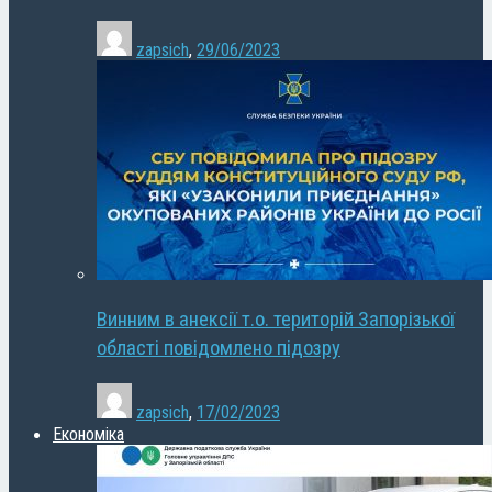
zapsich
,
29/06/2023
Винним в анексії т.о. територій Запорізької
області повідомлено підозру
zapsich
,
17/02/2023
Економіка