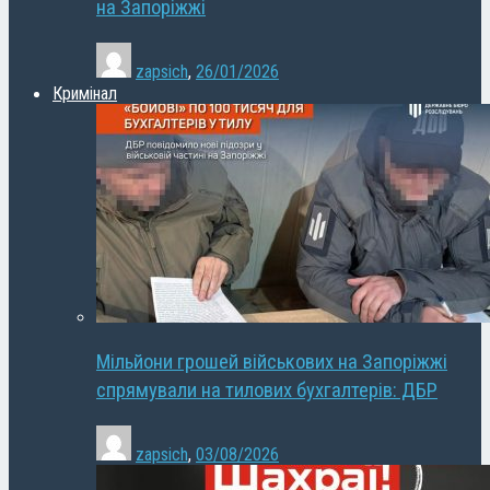
на Запоріжжі
zapsich
,
26/01/2026
Кримінал
Мільйони грошей військових на Запоріжжі
спрямували на тилових бухгалтерів: ДБР
zapsich
,
03/08/2026