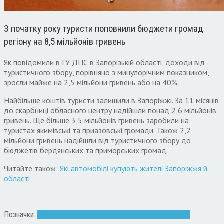
З початку року туристи поповнили бюджети громад
регіону на 8,5 мільйонів гривень
Як повідомили в ГУ ДПС в Запорізькій області, доходи від
туристичного збору, порівняно з минулорічним показником,
зросли майже на 2,5 мільйони гривень або на 40%.
Найбільше коштів туристи залишили в Запоріжжі. За 11 місяців
до скарбниці обласного центру надійшли понад 2,6 мільйонів
гривень. Ще більше 3,5 мільйонів гривень заробили на
туристах якимівські та приазовські громади. Також 2,2
мільйони гривень надійшли від туристичного збору до
бюджетів бердянських та приморських громад.
Читайте також:
Які автомобілі купують жителі Запоріжжя й
області
Позначки:
відпочинок
гроші
Запоріжжя
збір
податок
туристи