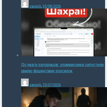
zapsich
,
03/08/2026
До уваги запоріжців: зловмисники запустили
хвилю фішингових розсилок
zapsich
,
23/07/2026