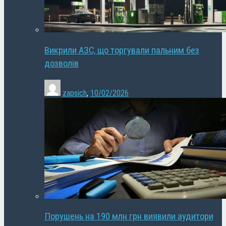
Викрили АЗС, що торгували пальним без
дозволів
zapsich
,
10/02/2026
Порушень на 190 млн грн виявили аудитори