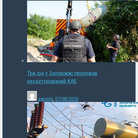
Три дні у Запоріжжі пролежав
нездетонований КАБ
zapsich
,
07/08/2026