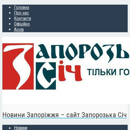
Головна
Про нас
Контакти
Офіційно
Архів
Новини Запоріжжя – сайт Запорозька Січ
Новини