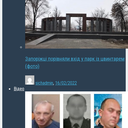
Запоріжці порівняли вхід у парк із цвинтарем
(фото)
sichadmin
,
16/02/2022
Відео