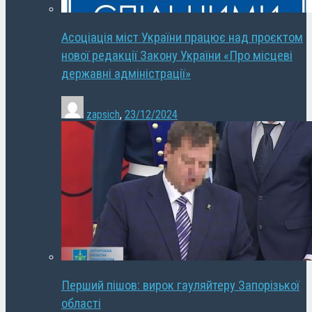
Асоціація міст України працює над проєктом
нової редакції Закону України «Про місцеві
державні адміністрації»
zapsich
,
23/12/2024
Перший пішов: вирок гауляйтеру Запорізької
області