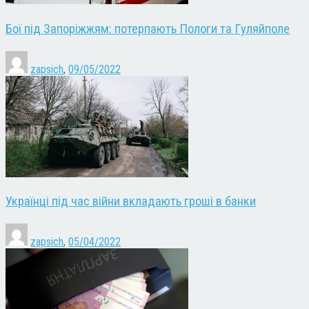
Бої під Запоріжжям: потерпають Пологи та Гуляйполе
zapsich
,
09/05/2022
Українці під час війни вкладають гроші в банки
zapsich
,
05/04/2022