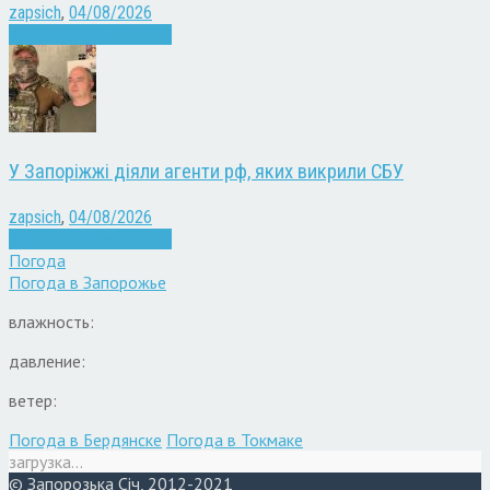
zapsich
,
04/08/2026
Війна
Запоріжжя
Новини
У Запоріжжі діяли агенти рф, яких викрили СБУ
zapsich
,
04/08/2026
Війна
Запоріжжя
Новини
Погода
Погода в
Запорожье
влажность:
давление:
ветер:
Погода в Бердянске
Погода в Токмаке
загрузка...
© Запорозька Січ, 2012-2021