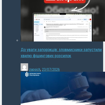
До уваги запоріжців: зловмисники запустили
хвилю фішингових розсилок
zapsich
,
23/07/2026