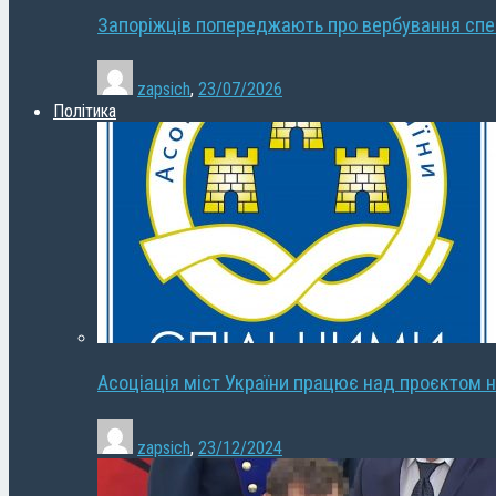
Запоріжців попереджають про вербування сп
zapsich
,
23/07/2026
Політика
Асоціація міст України працює над проєктом н
zapsich
,
23/12/2024