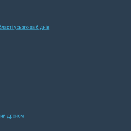
бласті усього за 6 днів
ний дроном