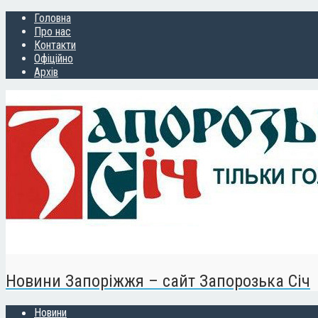
Головна
Про нас
Контакти
Офіційно
Архів
Новини Запоріжжя – сайт Запорозька Січ
Новини