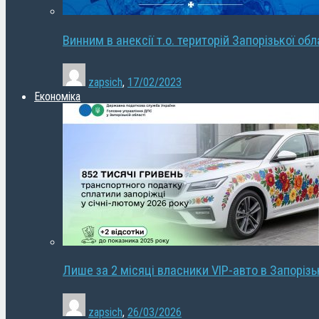
Винним в анексії т.о. територій Запорізької об
zapsich
,
17/02/2023
Економіка
Лише за 2 місяці власники VIP-авто в Запорізь
zapsich
,
26/03/2026