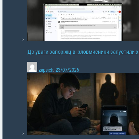
До уваги запоріжців: зловмисники запустили 
zapsich
,
23/07/2026