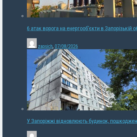
6 атак ворога на енергооб’єкти в Запорізькій о
zapsich
,
07/08/2026
У Запоріжжі відновлюють будинок, пошкодже