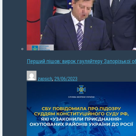
Перший пішов: вирок гауляйтеру Запорізької о
zapsich
,
29/06/2023