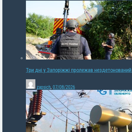
Три дні у Запоріжжі пролежав нездетонований
zapsich
,
07/08/2026