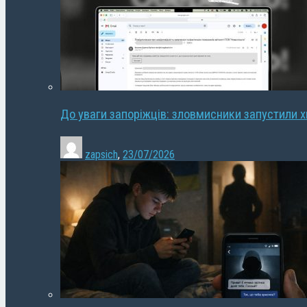
До уваги запоріжців: зловмисники запустили 
zapsich
,
23/07/2026