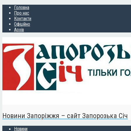
Головна
Про нас
Контакти
Офіційно
Архів
Новини Запоріжжя – сайт Запорозька Січ
Новини