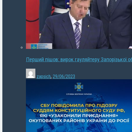
Перший пішов: вирок гауляйтеру Запорізької о
zapsich
,
29/06/2023