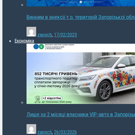
Винним в анексії т.о. територій Запорізької об
zapsich
,
17/02/2023
Економіка
Лише за 2 місяці власники VIP-авто в Запорізь
zapsich
,
26/03/2026