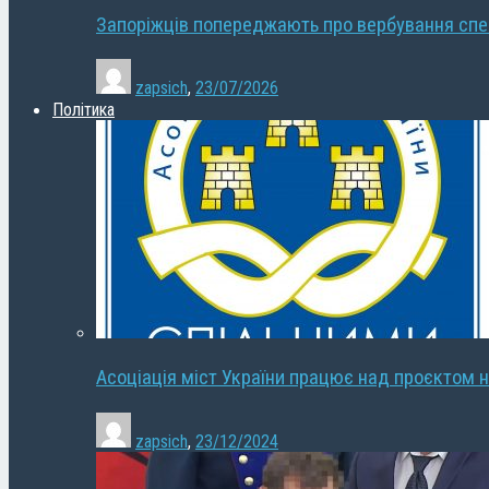
Запоріжців попереджають про вербування сп
zapsich
,
23/07/2026
Політика
Асоціація міст України працює над проєктом н
zapsich
,
23/12/2024