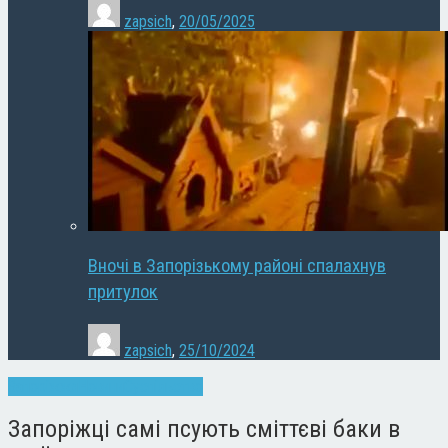
zapsich
,
20/05/2025
Вночі в Запорізькому районі спалахнув
притулок
zapsich
,
25/10/2024
Запоріжжя
Новини
Суспільство
Запоріжці самі псують сміттєві баки в