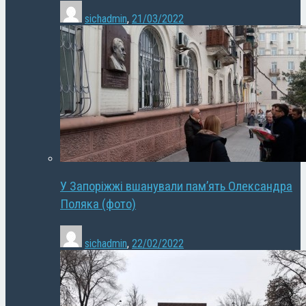
sichadmin
,
21/03/2022
У Запоріжжі вшанували пам’ять Олександра
Поляка (фото)
sichadmin
,
22/02/2022