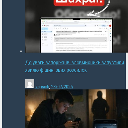
До уваги запоріжців: зловмисники запустили
хвилю фішингових розсилок
zapsich
,
23/07/2026