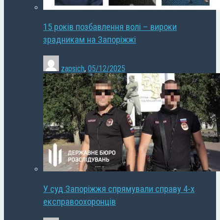
15 років позбавлення волі – вироки
зрадникам на Запоріжжі
zapsich
,
05/12/2025
У суд Запоріжжя спрямували справу 4-х
експравоохоронців