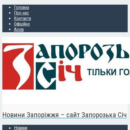
Головна
Про нас
Контакти
Офіційно
Архів
Новини Запоріжжя – сайт Запорозька Січ
Новини