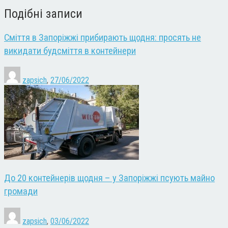
Подібні записи
Сміття в Запоріжжі прибирають щодня: просять не
викидати будсміття в контейнери
zapsich
,
27/06/2022
До 20 контейнерів щодня – у Запоріжжі псують майно
громади
zapsich
,
03/06/2022