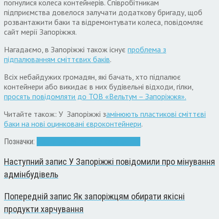
погнулися колеса контейнерів. Співробітникам
підприємства довелося залучати додаткову бригаду, щоб
розвантажити баки та відремонтувати колеса, повідомляє
сайт мерії Запоріжжя.
Нагадаємо, в Запоріжжі також існує
проблема з
підпалюванням сміттєвих баків
.
Всіх небайдужих громадян, які бачать, хто підпалює
контейнери або викидає в них будівельні відходи, гілки,
просять повідомляти до ТОВ «Вельтум – Запоріжжя».
Читайте також: У Запоріжжі з
амінюють пластикові сміттєві
баки на нові оцинковані євроконтейнери
.
Позначки:
"Вельтум-Запоріжжя"
баки
Сміття
Наступний запис
У Запоріжжі повідомили про мінування
адмінбудівель
Попередній запис
Як запоріжцям обирати якісні
продукти харчування