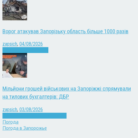
Ворог атакував Запорізьку область більше 1000 разів
zapsich
,
04/08/2026
Війна
Запоріжжя
Новини
Мільйони грошей військових на Запоріжжі спрямували
на тилових бухгалтерів: ДБР
zapsich
,
03/08/2026
Війна
Запоріжжя
Кримінал
Новини
Погода
Погода в
Запорожье