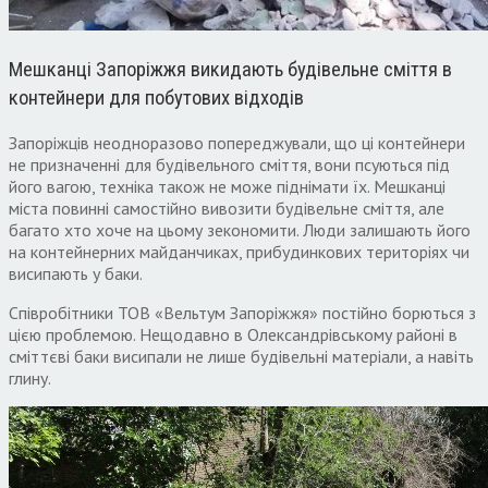
Мешканці Запоріжжя викидають будівельне сміття в
контейнери для побутових відходів
Запоріжців неодноразово попереджували, що ці контейнери
не призначенні для будівельного сміття, вони псуються під
його вагою, техніка також не може піднімати їх. Мешканці
міста повинні самостійно вивозити будівельне сміття, але
багато хто хоче на цьому зекономити. Люди залишають його
на контейнерних майданчиках, прибудинкових територіях чи
висипають у баки.
Співробітники ТОВ «Вельтум Запоріжжя» постійно борються з
цією проблемою. Нещодавно в Олександрівському районі в
сміттєві баки висипали не лише будівельні матеріали, а навіть
глину.