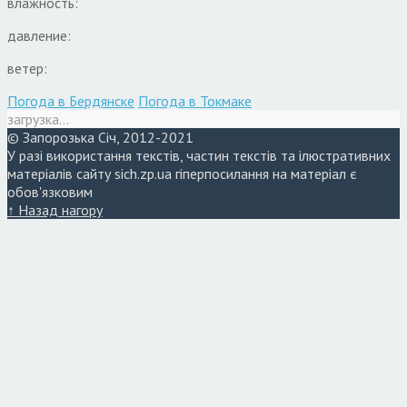
влажность:
давление:
ветер:
Погода в Бердянске
Погода в Токмаке
загрузка...
© Запорозька Січ, 2012-2021
У разі використання текстів, частин текстів та ілюстративних
матеріалів сайту sich.zp.ua гіперпосилання на матеріал є
обов'язковим
↑ Назад нагору