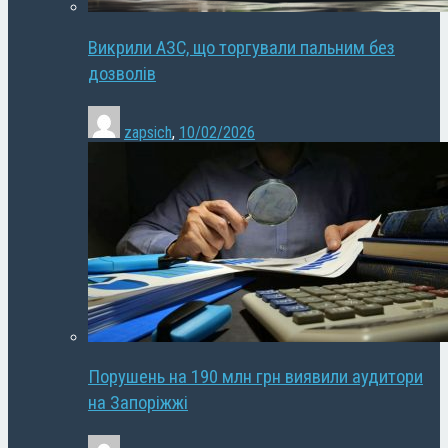
Викрили АЗС, що торгували пальним без
дозволів
zapsich
,
10/02/2026
Порушень на 190 млн грн виявили аудитори
на Запоріжжі