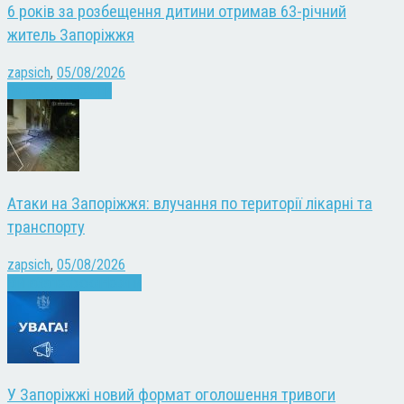
6 років за розбещення дитини отримав 63-річний
житель Запоріжжя
zapsich
,
05/08/2026
Запоріжжя
Новини
Атаки на Запоріжжя: влучання по території лікарні та
транспорту
zapsich
,
05/08/2026
Війна
Запоріжжя
Новини
У Запоріжжі новий формат оголошення тривоги