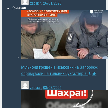
zapsich
,
26/01/2026
Кримінал
Мільйони грошей військових на Запоріжжі
спрямували на тилових бухгалтерів: ДБР
zapsich
,
03/08/2026