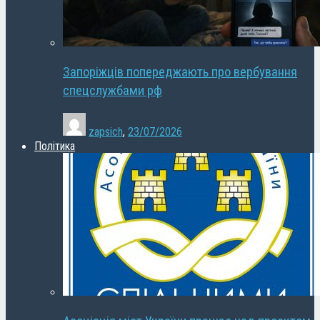
Запоріжців попереджають про вербування
спецслужбами рф
zapsich
,
23/07/2026
Політика