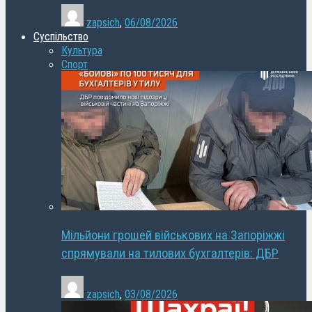
zapsich
,
06/08/2026
Суспільство
Культура
Спорт
Мільйони грошей військових на Запоріжжі
спрямували на тилових бухгалтерів: ДБР
zapsich
,
03/08/2026