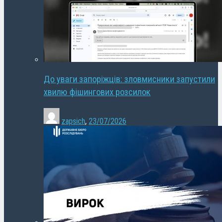
До уваги запоріжців: зловмисники запустили
хвилю фішингових розсилок
zapsich
,
23/07/2026