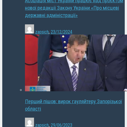
Асоціація міст України працює над проєктом
нової редакції Закону України «Про місцеві
державні адміністрації»
zapsich
,
23/12/2024
Перший пішов: вирок гауляйтеру Запорізької
області
zapsich
,
29/06/2023