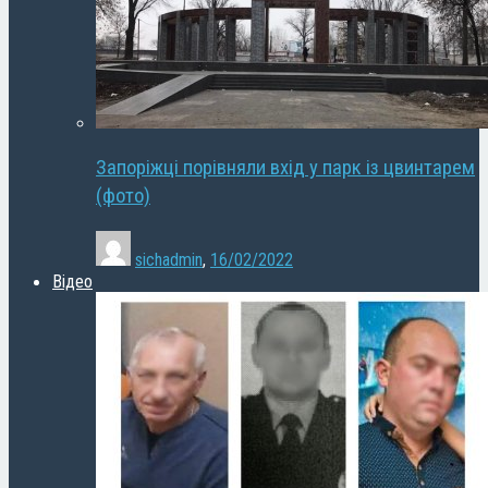
Запоріжці порівняли вхід у парк із цвинтарем
(фото)
sichadmin
,
16/02/2022
Відео