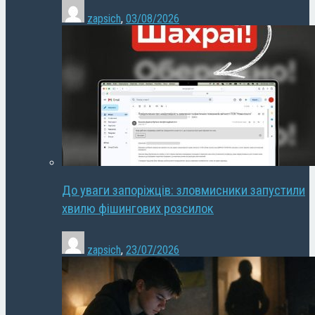
zapsich
,
03/08/2026
До уваги запоріжців: зловмисники запустили
хвилю фішингових розсилок
zapsich
,
23/07/2026