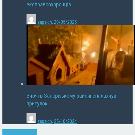
експравоохоронців
zapsich
,
20/05/2025
Вночі в Запорізькому районі спалахнув
притулок
zapsich
,
25/10/2024
Запоріжжя
Новини