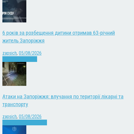
6 років за розбещення дитини отримав 63-річний
житель Запоріжжя
zapsich
,
05/08/2026
Запоріжжя
Новини
Атаки на Запоріжжя: влучання по території лікарні та
транспорту
zapsich
,
05/08/2026
Війна
Запоріжжя
Новини