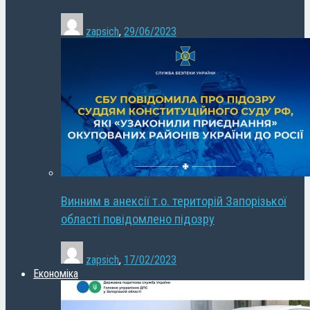
zapsich
,
29/06/2023
Винним в анексії т.о. територій Запорізької
області повідомлено підозру
zapsich
,
17/02/2023
Економіка