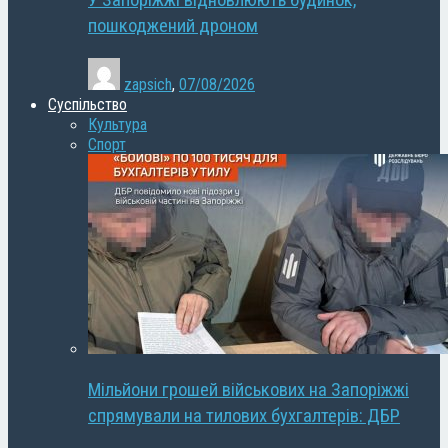
У Запоріжжі відновлюють будинок,
пошкоджений дроном
zapsich
,
07/08/2026
Суспільство
Культура
Спорт
Мільйони грошей військових на Запоріжжі
спрямували на тилових бухгалтерів: ДБР