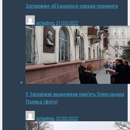
Запоріжжя об’єдналося заради перемоги
sichadmin
,
21/03/2022
У Запоріжжі вшанували пам’ять Олександра
Поляка (фото)
sichadmin
,
22/02/2022