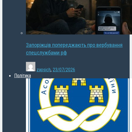
Запоріжців попереджають про вербування
спецслужбами рф
zapsich
,
23/07/2026
Політика