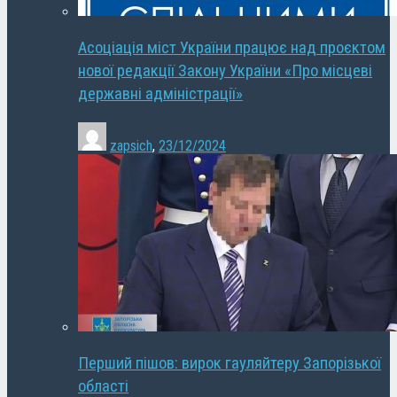
Асоціація міст України працює над проєктом
нової редакції Закону України «Про місцеві
державні адміністрації»
zapsich
,
23/12/2024
Перший пішов: вирок гауляйтеру Запорізької
області