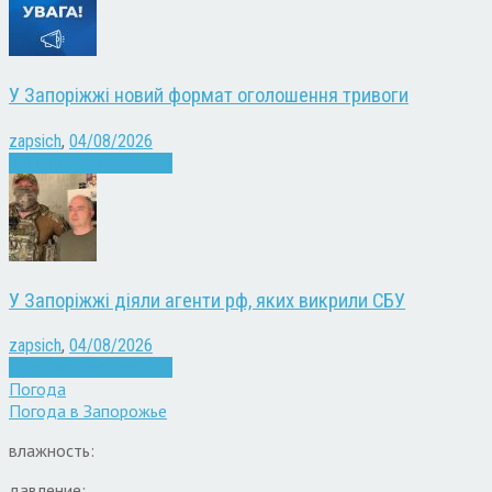
У Запоріжжі новий формат оголошення тривоги
zapsich
,
04/08/2026
Війна
Запоріжжя
Новини
У Запоріжжі діяли агенти рф, яких викрили СБУ
zapsich
,
04/08/2026
Війна
Запоріжжя
Новини
Погода
Погода в
Запорожье
влажность:
давление: