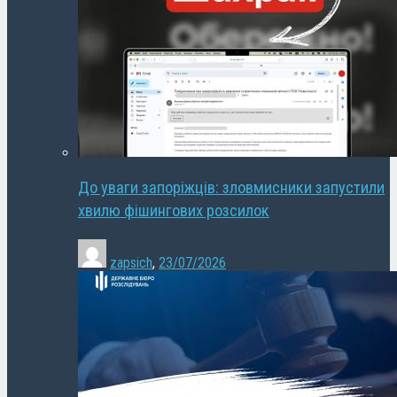
До уваги запоріжців: зловмисники запустили
хвилю фішингових розсилок
zapsich
,
23/07/2026