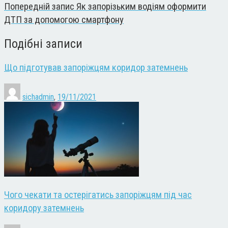
Попередній запис
Як запорізьким водіям оформити
ДТП за допомогою смартфону
Подібні записи
Що підготував запоріжцям коридор затемнень
sichadmin
,
19/11/2021
Чого чекати та остерігатись запоріжцям під час
коридору затемнень