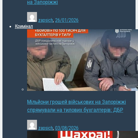
на Запоріжжі
zapsich
,
26/01/2026
Кримінал
Мільйони грошей військових на Запоріжжі
спрямували на тилових бухгалтерів: ДБР
zapsich
,
03/08/2026