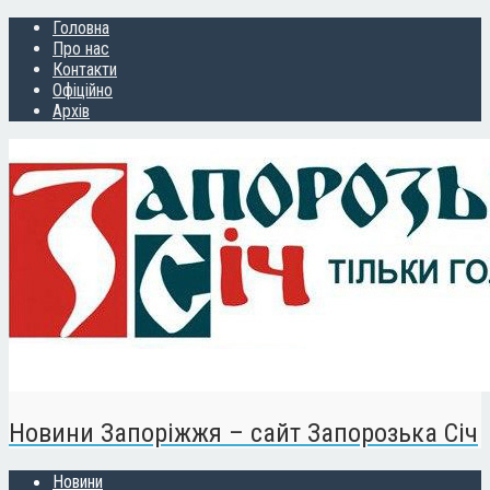
Головна
Про нас
Контакти
Офіційно
Архів
Новини Запоріжжя – сайт Запорозька Січ
Новини