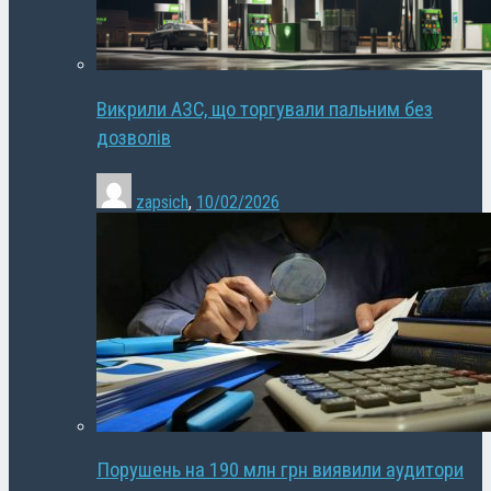
Викрили АЗС, що торгували пальним без
дозволів
zapsich
,
10/02/2026
Порушень на 190 млн грн виявили аудитори