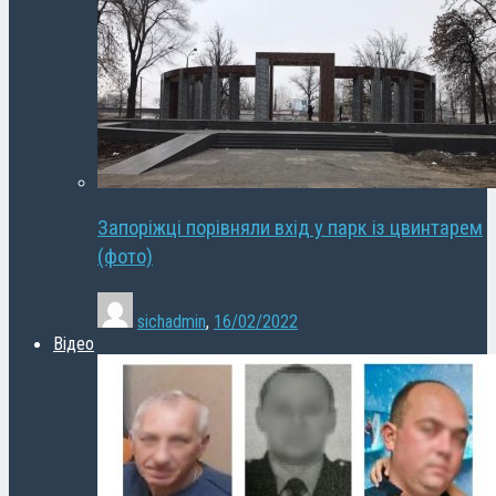
Запоріжці порівняли вхід у парк із цвинтарем
(фото)
sichadmin
,
16/02/2022
Відео