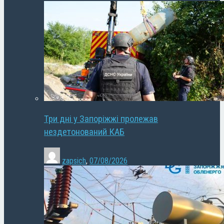
Три дні у Запоріжжі пролежав
нездетонований КАБ
zapsich
,
07/08/2026