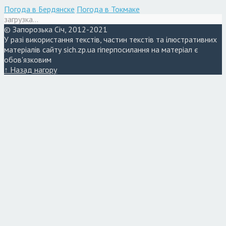
Погода в Бердянске
Погода в Токмаке
загрузка...
© Запорозька Січ, 2012-2021
У разі використання текстів, частин текстів та ілюстративних
матеріалів сайту sich.zp.ua гіперпосилання на матеріал є
обов'язковим
↑ Назад нагору