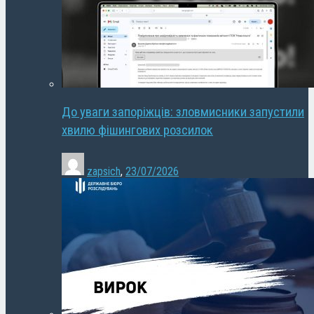
До уваги запоріжців: зловмисники запустили
хвилю фішингових розсилок
zapsich
,
23/07/2026