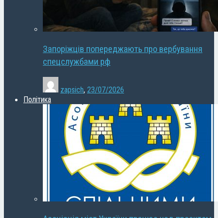
Запоріжців попереджають про вербування
спецслужбами рф
zapsich
,
23/07/2026
Політика