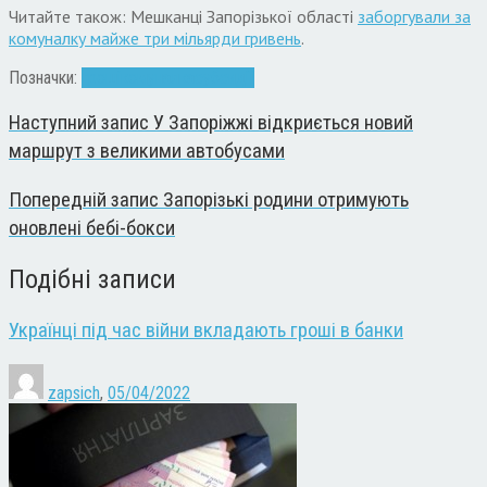
Читайте також: Мешканці Запорізької області
заборгували за
комуналку майже три мільярди гривень
.
Позначки:
гроші
комуналка
субсидії
Наступний запис
У Запоріжжі відкриється новий
маршрут з великими автобусами
Попередній запис
Запорізькі родини отримують
оновлені бебі-бокси
Подібні записи
Українці під час війни вкладають гроші в банки
zapsich
,
05/04/2022