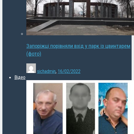
Запоріжці порівняли вхід у парк із цвинтарем
(фото)
sichadmin
,
16/02/2022
Відео