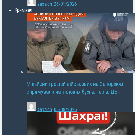
zapsich
,
26/01/2026
Кримінал
Мільйони грошей військових на Запоріжжі
спрямували на тилових бухгалтерів: ДБР
zapsich
,
03/08/2026