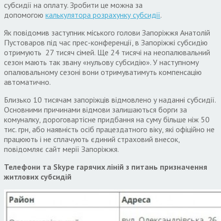
субсидії на оплату. Зробити це можна за
допомогою
калькулятора розрахунку субсидії
.
Як повідомив заступник міського голови Запоріжжя Анатолій
Пустоваров під час прес-конференції, в Запоріжжі субсидію
отримують 27 тисяч сімей. Ще 24 тисячі на неопалювальний
сезон мають так звану «нульову субсидію». У наступному
опалювальному сезоні вони отримуватимуть компенсацію
автоматично.
Близько 10 тисячам запоріжців відмовлено у наданні субсидії.
Основними причинами відмови залишаються борги за
комуналку, дороговартісне придбання на суму більше ніж 50
тис. грн, або наявність осіб працездатного віку, які офіційно не
працюють і не сплачують єдиний страховий внесок,
повідомляє сайт мерії Запоріжжя.
Телефони та Skype гарячих ліній з питань призначення
житлових субсидій