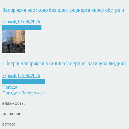
Запоріжжя частково без електроенергії через обстріли
zapsich
,
03/08/2026
Війна
здоров'я
Новини
Обстріл Запоріжжя в неділю 2 серпня: загинула людина
zapsich
,
03/08/2026
Війна
Запоріжжя
Новини
Погода
Погода в
Запорожье
влажность:
давление:
ветер: