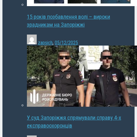
15 років позбавлення волі – вироки
зрадникам на Запоріжжі
zapsich
,
05/12/2025
У суд Запоріжжя спрямували справу 4-х
експравоохоронців