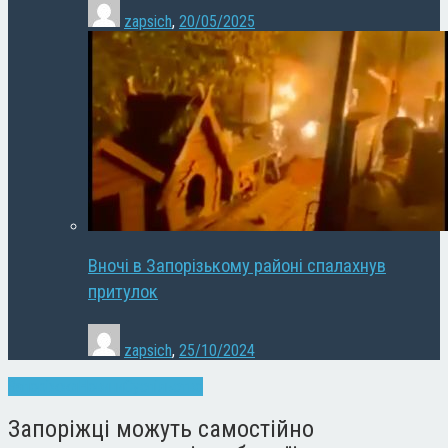
zapsich
,
20/05/2025
Вночі в Запорізькому районі спалахнув
притулок
zapsich
,
25/10/2024
Запоріжжя
Новини
Суспільство
Запоріжці можуть самостійно