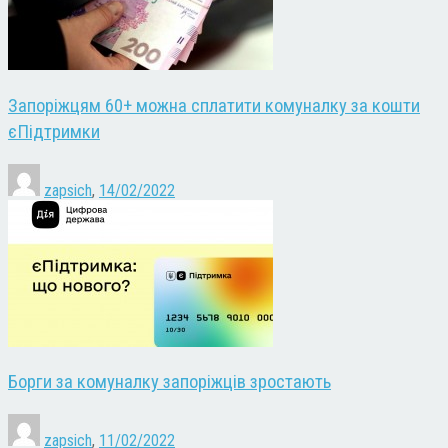
Запоріжцям 60+ можна сплатити комуналку за кошти
єПідтримки
zapsich
,
14/02/2022
Борги за комуналку запоріжців зростають
zapsich
,
11/02/2022