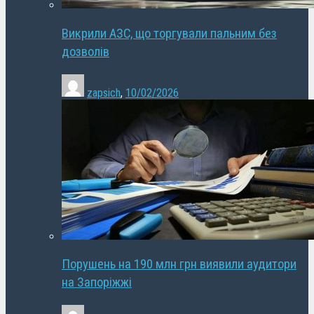
Викрили АЗС, що торгували пальним без
дозволів
zapsich
,
10/02/2026
Порушень на 190 млн грн виявили аудитори
на Запоріжжі