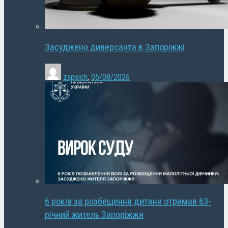
Засуджено диверсанта в Запоріжжі
zapsich
,
05/08/2026
6 років за розбещення дитини отримав 63-
річний житель Запоріжжя