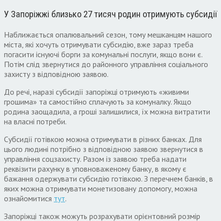
У Запоріжжі близько 27 тисяч родин отримують субсидії
Наближається опалювальний сезон, тому мешканцям нашого
міста, які хочуть отримувати субсидію, вже зараз треба
погасити існуючі борги за комунальні послуги, якщо вони є.
Потім слід звернутися до районного управління соціального
захисту з відповідною заявою.
До речі, наразі субсидії запоріжці отримують «живими
грошима» та самостійно сплачують за комуналку. Якщо
родина заощадила, а гроші залишилися, їх можна витратити
на власні потреби.
Субсидії готівкою можна отримувати в різних банках. Для
цього людині потрібно з відповідною заявою звернутися в
управління соцзахисту. Разом із заявою треба надати
реквізити рахунку в уповноваженому банку, в якому є
бажання одержувати субсидію готівкою. З перечнем банків, в
яких можна отримувати монетизовану допомогу, можна
ознайомитися
тут
.
Запоріжці також можуть розрахувати орієнтовний розмір