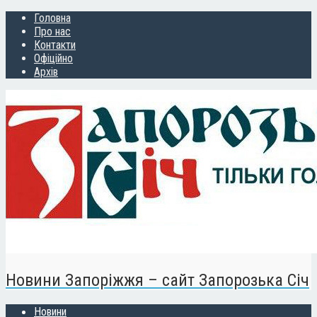
Головна
Про нас
Контакти
Офіційно
Архів
Новини Запоріжжя – сайт Запорозька Січ
Новини