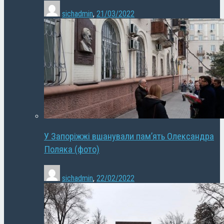
sichadmin
,
21/03/2022
У Запоріжжі вшанували пам’ять Олександра
Поляка (фото)
sichadmin
,
22/02/2022