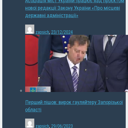
Асоціація міст України працює над проєктом
нової редакції Закону України «Про місцеві
державні адміністрації»
zapsich
,
23/12/2024
Перший пішов: вирок гауляйтеру Запорізької
області
zapsich
,
29/06/2023