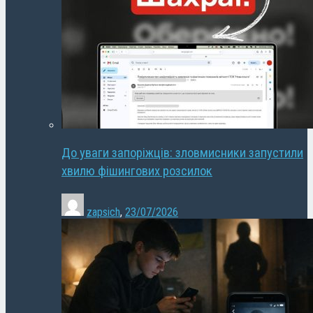
До уваги запоріжців: зловмисники запустили
хвилю фішингових розсилок
zapsich
,
23/07/2026