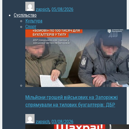
zapsich
,
05/08/2026
Суспільство
Культура
Спорт
Мільйони грошей військових на Запоріжжі
спрямували на тилових бухгалтерів: ДБР
zapsich
,
03/08/2026