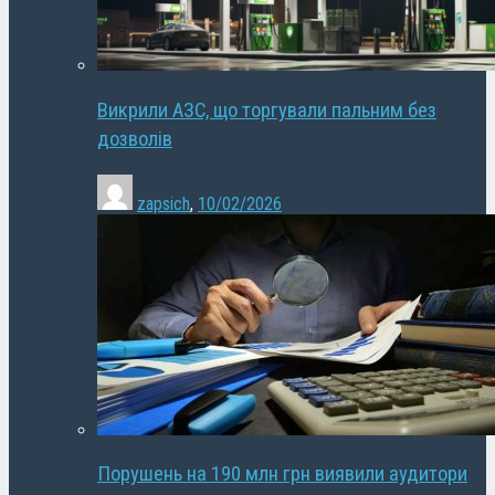
Викрили АЗС, що торгували пальним без
дозволів
zapsich
,
10/02/2026
Порушень на 190 млн грн виявили аудитори