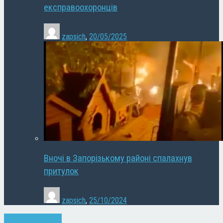
експравоохоронців
zapsich
,
20/05/2025
Вночі в Запорізькому районі спалахнув
притулок
zapsich
,
25/10/2024
Запоріжжя
Новини