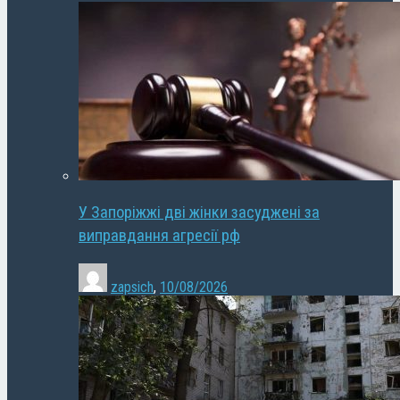
У Запоріжжі дві жінки засуджені за
виправдання агресії рф
zapsich
,
10/08/2026