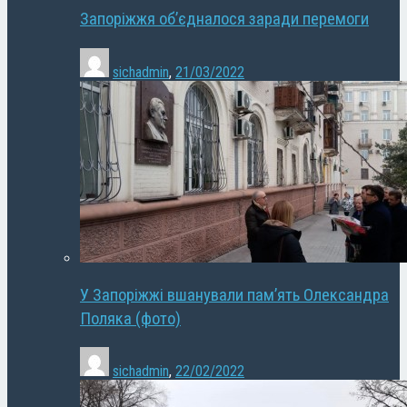
Запоріжжя об’єдналося заради перемоги
sichadmin
,
21/03/2022
У Запоріжжі вшанували пам’ять Олександра
Поляка (фото)
sichadmin
,
22/02/2022