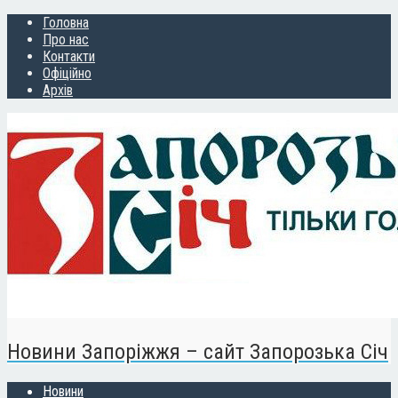
Головна
Про нас
Контакти
Офіційно
Архів
Новини Запоріжжя – сайт Запорозька Січ
Новини