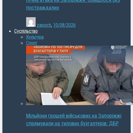
Нічна атака на Запоріжжя: обійшлося без
постраждалих
zapsich
,
10/08/2026
Суспільство
Культура
Спорт
Мільйони грошей військових на Запоріжжі
спрямували на тилових бухгалтерів: ДБР