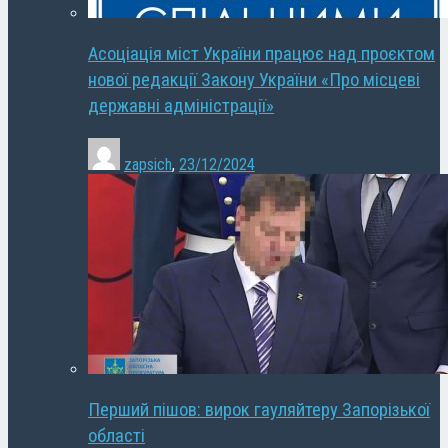
Асоціація міст України працює над проєктом
нової редакції Закону України «Про місцеві
державні адміністрації»
zapsich
,
23/12/2024
Перший пішов: вирок гауляйтеру Запорізької
області