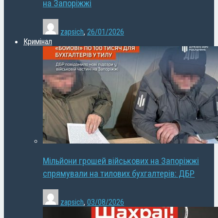
на Запоріжжі
zapsich
,
26/01/2026
Кримінал
Мільйони грошей військових на Запоріжжі
спрямували на тилових бухгалтерів: ДБР
zapsich
,
03/08/2026