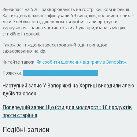
Знизилася на 5% і захворюваність на гострі кишкові інфекції.
За тиждень фахівці зафіксували 59 випадків, половина з них –
діти. Здебільшого, джерелом хвороби стали продукти
харчування, значна частина з яких була придбана в місцях
стихійної торгівлі.
Також за тиждень зареєстрований один випадок
захворювання на кір.
Читайте також:
Як зробити щеплення від грипу в Запоріжжі
Позначки:
ГРВІ
Грип
Запоріжжя
хвороба
щеплення
Наступний запис
У Запоріжжі на Хортиці висадили алею
дубів та сосен
Попередній запис
Що їсти для молодості: 10 продуктів
проти старіння
Подібні записи