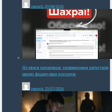
zapsich
,
03/08/2026
До уваги запоріжців: зловмисники запустили
хвилю фішингових розсилок
zapsich
,
23/07/2026