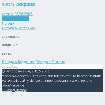
житель Запоріжжя
zapsich
,
05/08/2026
Запоріжжя
Новини
Погода
Погода в
Запорожье
влажность:
давление:
ветер:
Погода в Бердянске
Погода в Токмаке
загрузка...
© Запорозька Січ, 2012-2021
У разі використання текстів, частин текстів та ілюстративних
матеріалів сайту sich.zp.ua гіперпосилання на матеріал є
обов'язковим
↑ Назад нагору