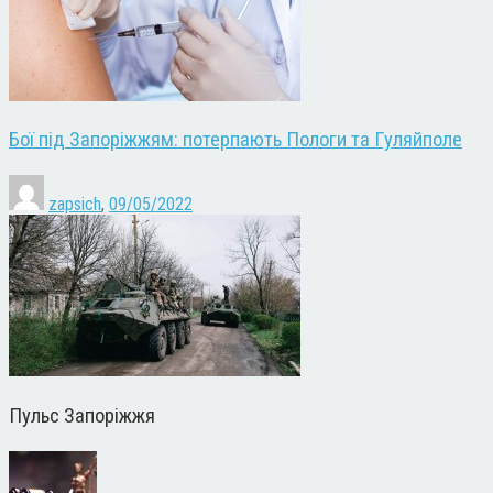
Бої під Запоріжжям: потерпають Пологи та Гуляйполе
zapsich
,
09/05/2022
Пульс Запоріжжя