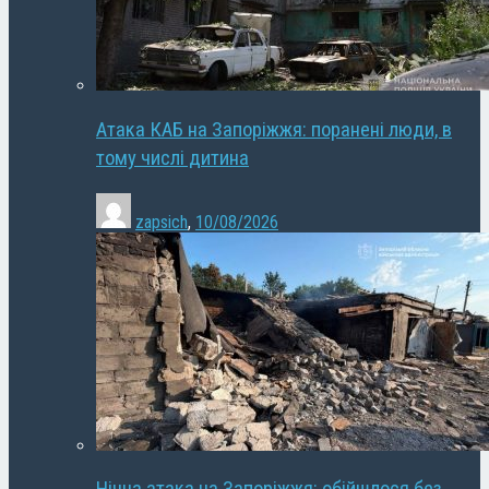
Атака КАБ на Запоріжжя: поранені люди, в
тому числі дитина
zapsich
,
10/08/2026