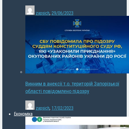
zapsich
,
29/06/2023
Винним в анексії т.о. територій Запорізької
області повідомлено підозру
zapsich
,
17/02/2023
Економіка