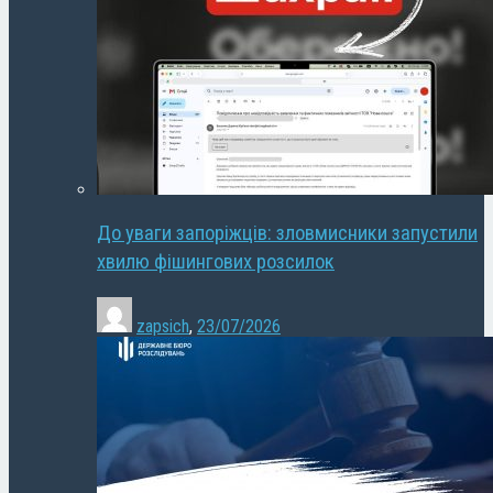
До уваги запоріжців: зловмисники запустили
хвилю фішингових розсилок
zapsich
,
23/07/2026