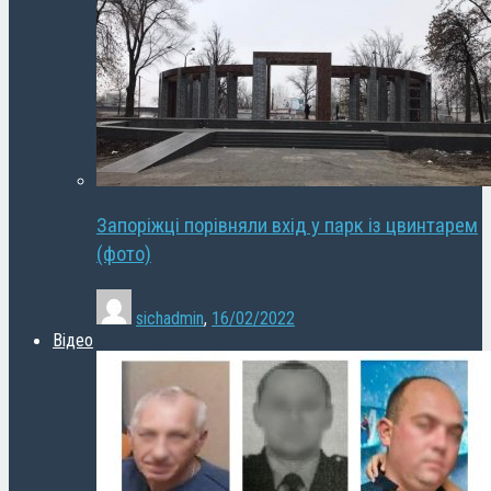
Запоріжці порівняли вхід у парк із цвинтарем
(фото)
sichadmin
,
16/02/2022
Відео