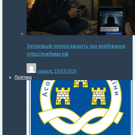
Запоріжців попереджають про вербування
спецслужбами рф
zapsich
,
23/07/2026
Політика