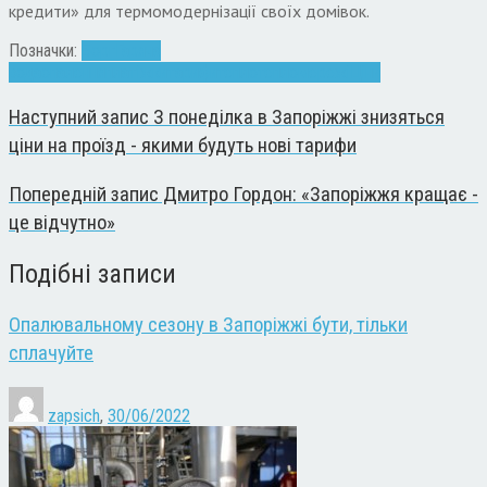
кредити» для термомодернізації своїх домівок.
Позначки:
Борг
Гаряча
вода
опалення
платіжки
тарифи
тепло
тепломережі
Ціни
Наступний запис
З понеділка в Запоріжжі знизяться
ціни на проїзд - якими будуть нові тарифи
Попередній запис
Дмитро Гордон: «Запоріжжя кращає -
це відчутно»
Подібні записи
Опалювальному сезону в Запоріжжі бути, тільки
сплачуйте
zapsich
,
30/06/2022