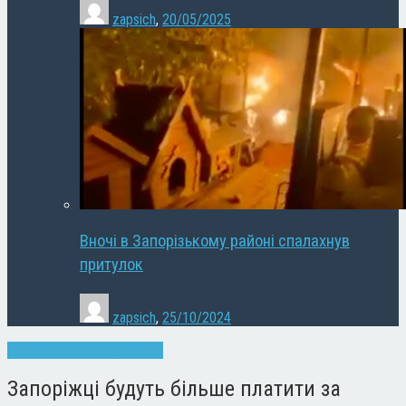
zapsich
,
20/05/2025
Вночі в Запорізькому районі спалахнув
притулок
zapsich
,
25/10/2024
Запоріжжя
Новини
Слайдер
Запоріжці будуть більше платити за