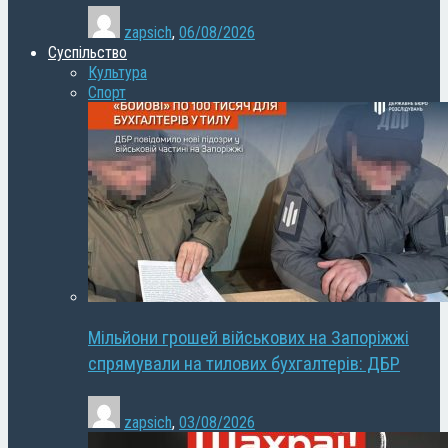
zapsich
,
06/08/2026
Суспільство
Культура
Спорт
Мільйони грошей військових на Запоріжжі
спрямували на тилових бухгалтерів: ДБР
zapsich
,
03/08/2026