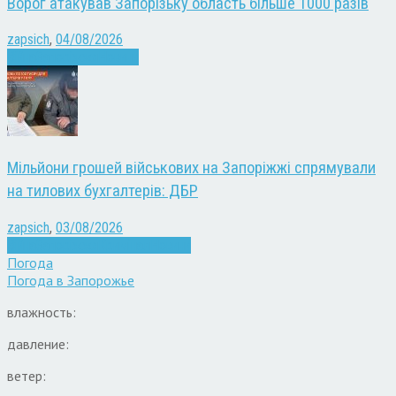
Ворог атакував Запорізьку область більше 1000 разів
zapsich
,
04/08/2026
Війна
Запоріжжя
Новини
Мільйони грошей військових на Запоріжжі спрямували
на тилових бухгалтерів: ДБР
zapsich
,
03/08/2026
Війна
Запоріжжя
Кримінал
Новини
Погода
Погода в
Запорожье
влажность:
давление:
ветер: