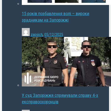
15 років позбавлення волі – вироки
зрадникам на Запоріжжі
zapsich
,
05/12/2025
У суд Запоріжжя спрямували справу 4-х
експравоохоронців