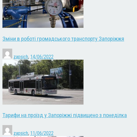
Зміни в роботі громадського транспорту Запоріжжя
zapsich
,
14/06/2022
Тарифи на проїзд у Запоріжжі підвищено з понеділка
zapsich
,
11/06/2022