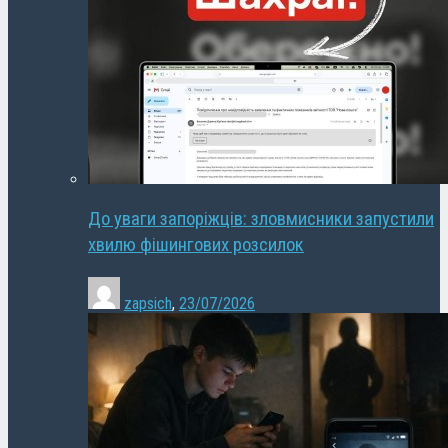
До уваги запоріжців: зловмисники запустили
хвилю фішингових розсилок
zapsich
,
23/07/2026