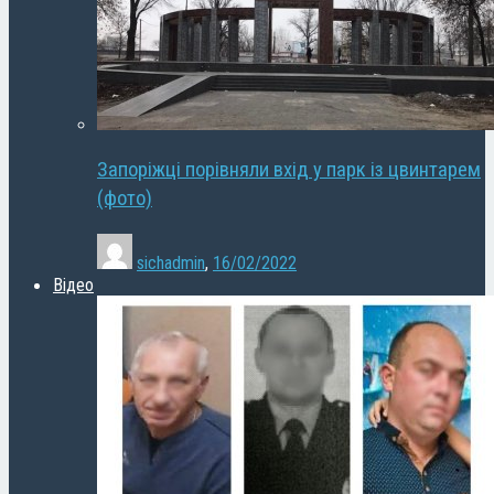
Запоріжці порівняли вхід у парк із цвинтарем
(фото)
sichadmin
,
16/02/2022
Відео