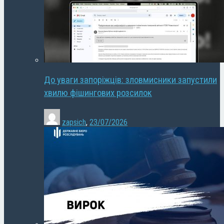
До уваги запоріжців: зловмисники запустили
хвилю фішингових розсилок
zapsich
,
23/07/2026