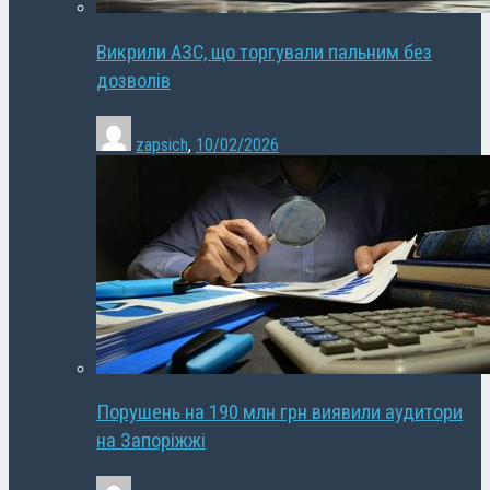
Викрили АЗС, що торгували пальним без
дозволів
zapsich
,
10/02/2026
Порушень на 190 млн грн виявили аудитори
на Запоріжжі