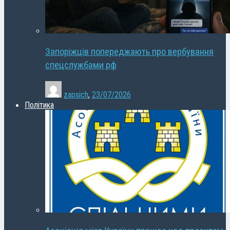
Запоріжців попереджають про вербування
спецслужбами рф
zapsich
,
23/07/2026
Політика