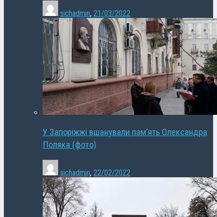
sichadmin
,
21/03/2022
У Запоріжжі вшанували пам’ять Олександра
Поляка (фото)
sichadmin
,
22/02/2022