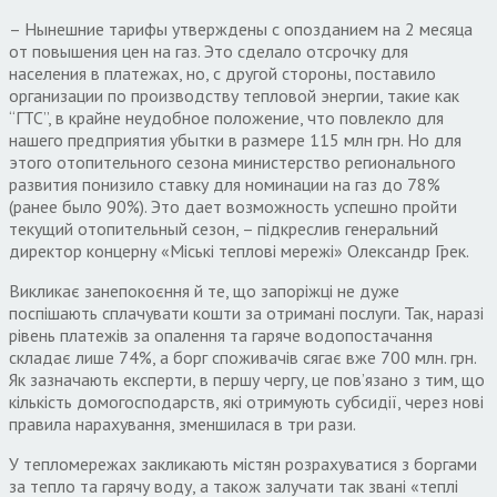
– Нынешние тарифы утверждены с опозданием на 2 месяца
от повышения цен на газ. Это сделало отсрочку для
населения в платежах, но, с другой стороны, поставило
организации по производству тепловой энергии, такие как
“ГТС”, в крайне неудобное положение, что повлекло для
нашего предприятия убытки в размере 115 млн грн. Но для
этого отопительного сезона министерство регионального
развития понизило ставку для номинации на газ до 78%
(ранее было 90%). Это дает возможность успешно пройти
текущий отопительный сезон, – підкреслив генеральний
директор концерну «Міські теплові мережі» Олександр Грек.
Викликає занепокоєння й те, що запоріжці не дуже
поспішають сплачувати кошти за отримані послуги. Так, наразі
рівень платежів за опалення та гаряче водопостачання
складає лише 74%, а борг споживачів сягає вже 700 млн. грн.
Як зазначають експерти, в першу чергу, це пов’язано з тим, що
кількість домогосподарств, які отримують субсидії, через нові
правила нарахування, зменшилася в три рази.
У тепломережах закликають містян розрахуватися з боргами
за тепло та гарячу воду, а також залучати так звані «теплі