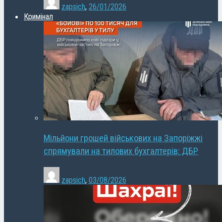
zapsich
,
26/01/2026
Кримінал
Мільйони грошей військових на Запоріжжі
спрямували на тилових бухгалтерів: ДБР
zapsich
,
03/08/2026