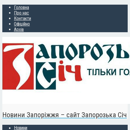
Головна
Про нас
Контакти
Офіційно
Архів
Новини Запоріжжя – сайт Запорозька Січ
Новини