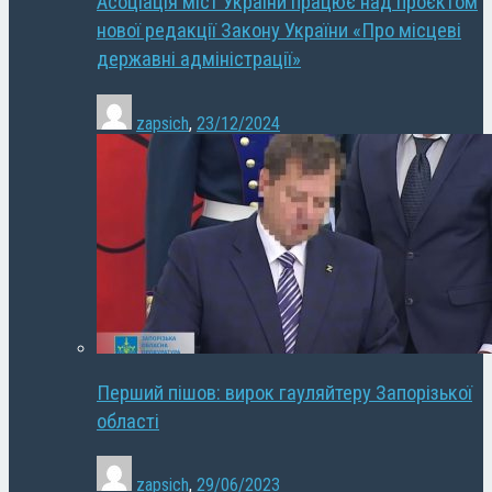
Асоціація міст України працює над проєктом
нової редакції Закону України «Про місцеві
державні адміністрації»
zapsich
,
23/12/2024
Перший пішов: вирок гауляйтеру Запорізької
області
zapsich
,
29/06/2023