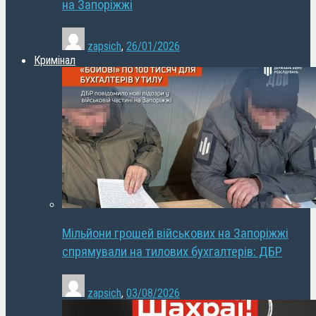
на Запоріжжі
zapsich
,
26/01/2026
Кримінал
Мільйони грошей військових на Запоріжжі
спрямували на тилових бухгалтерів: ДБР
zapsich
,
03/08/2026