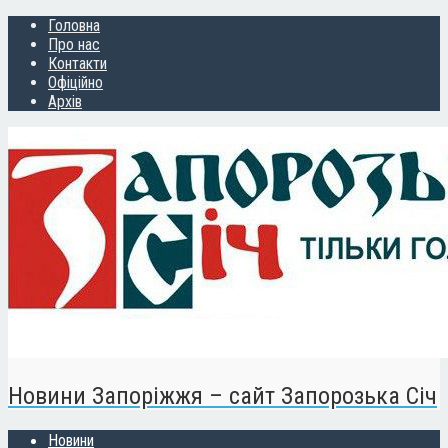
Головна
Про нас
Контакти
Офіційно
Архів
Новини Запоріжжя – сайт Запорозька Січ
Новини