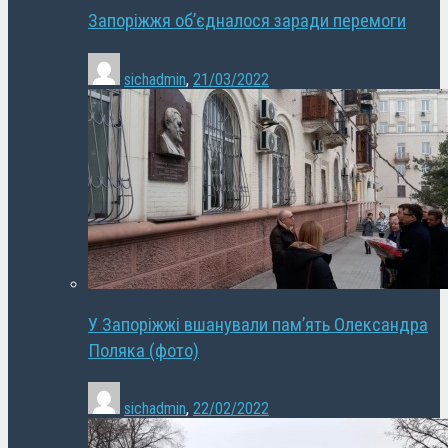
Запоріжжя об’єдналося заради перемоги
sichadmin
,
21/03/2022
У Запоріжжі вшанували пам’ять Олександра
Поляка (фото)
sichadmin
,
22/02/2022