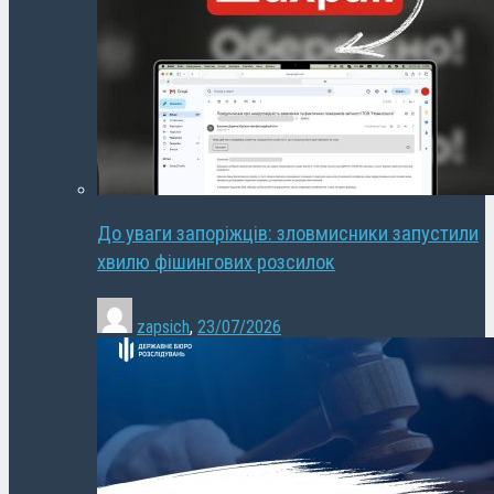
До уваги запоріжців: зловмисники запустили
хвилю фішингових розсилок
zapsich
,
23/07/2026