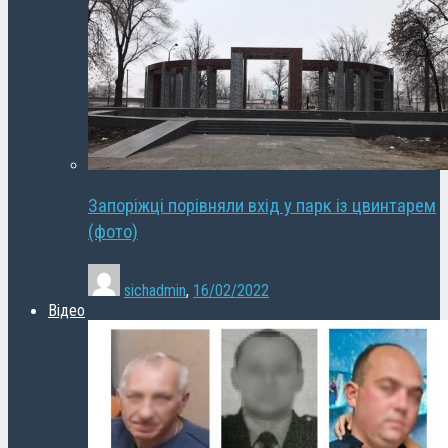
Запоріжці порівняли вхід у парк із цвинтарем
(фото)
sichadmin
,
16/02/2022
Відео