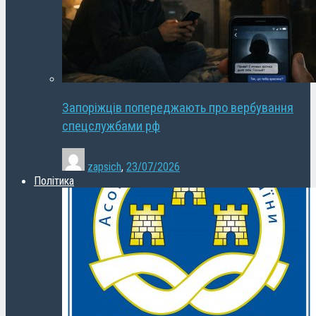
Запоріжців попереджають про вербування
спецслужбами рф
zapsich
,
23/07/2026
Політика