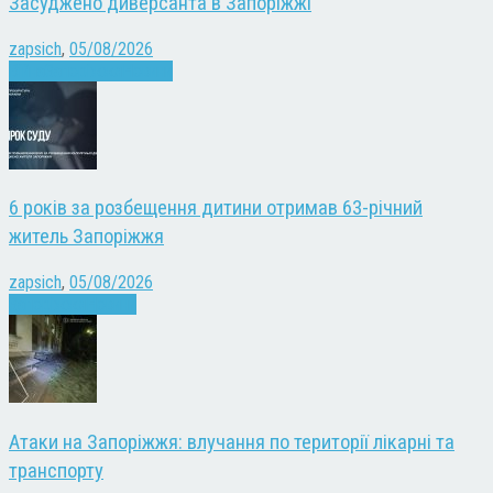
Засуджено диверсанта в Запоріжжі
zapsich
,
05/08/2026
Війна
Запоріжжя
Новини
6 років за розбещення дитини отримав 63-річний
житель Запоріжжя
zapsich
,
05/08/2026
Запоріжжя
Новини
Атаки на Запоріжжя: влучання по території лікарні та
транспорту