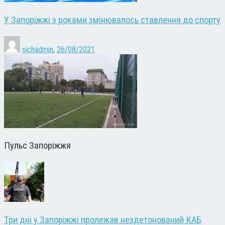
У Запоріжжі з роками змінювалось ставлення до спорту
sichadmin
,
26/08/2021
Пульс Запоріжжя
Три дні у Запоріжжі пролежав нездетонований КАБ