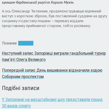
кращим бердянський ушуїст Кирило Мухін.
А ось Олександр Тютюнник, продемонструвавши відмінний
виступ з короткою зброєю, був поставлений суддями на другу
сходинку п’єдесталу пошани – перевагу віддали
представнику приймаючої сторони, тобто росіянину.
Позначки:
спорт
ушу
Наступний запис
Запоріжці виграли гандбольний турнір
пам'яті Олега Великого
Попередній запис
День вишиванки відзначили ходою
Соборним проспектом
Подібні записи
У Запоріжжі на масштабному шоу представили понад
50 видів спорту