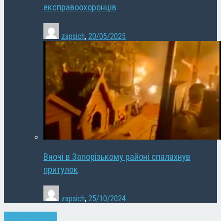
експравоохоронців
zapsich
,
20/05/2025
Вночі в Запорізькому районі спалахнув
притулок
zapsich
,
25/10/2024
Запоріжжя
Спорт