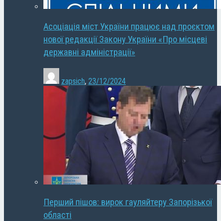
Асоціація міст України працює над проєктом
нової редакції Закону України «Про місцеві
державні адміністрації»
zapsich
,
23/12/2024
Перший пішов: вирок гауляйтеру Запорізької
області