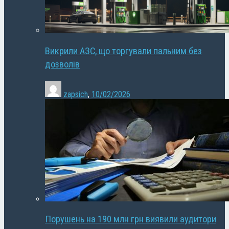
Викрили АЗС, що торгували пальним без
дозволів
zapsich
,
10/02/2026
Порушень на 190 млн грн виявили аудитори