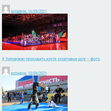
sichadmin
,
16/09/2021
У Запоріжжі проходить круте спортивне шоу – фото
sichadmin
,
10/09/2021