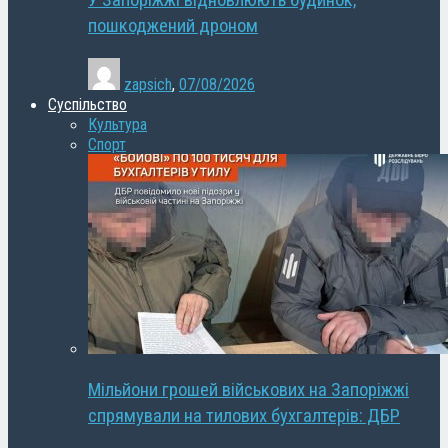
У Запоріжжі відновлюють будинок,
пошкоджений дроном
zapsich
,
07/08/2026
Суспільство
Культура
Спорт
Мільйони грошей військових на Запоріжжі
спрямували на тилових бухгалтерів: ДБР