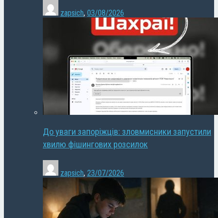
zapsich
,
03/08/2026
До уваги запоріжців: зловмисники запустили
хвилю фішингових розсилок
zapsich
,
23/07/2026