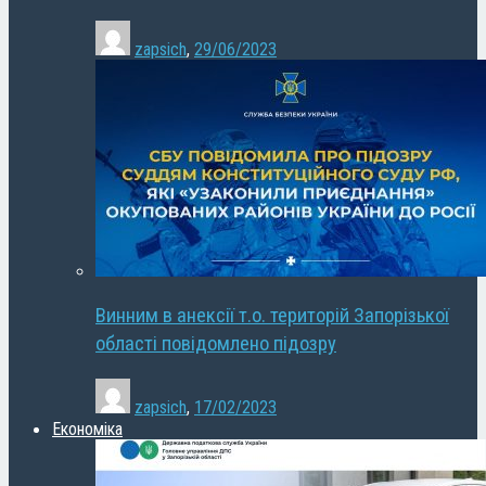
zapsich
,
29/06/2023
Винним в анексії т.о. територій Запорізької
області повідомлено підозру
zapsich
,
17/02/2023
Економіка