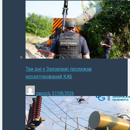
Три дні у Запоріжжі пролежав
нездетонований КАБ
zapsich
,
07/08/2026