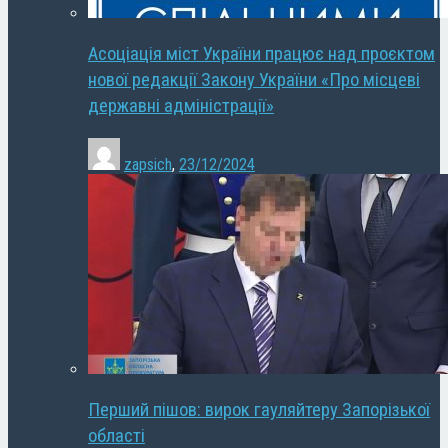
Асоціація міст України працює над проєктом
нової редакції Закону України «Про місцеві
державні адміністрації»
zapsich
,
23/12/2024
Перший пішов: вирок гауляйтеру Запорізької
області