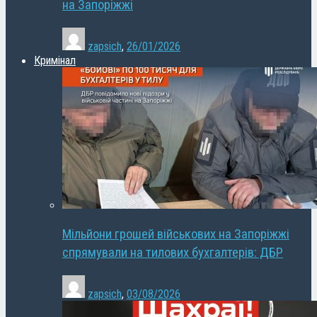
на Запоріжжі
zapsich
,
26/01/2026
Кримінал
Мільйони грошей військових на Запоріжжі
спрямували на тилових бухгалтерів: ДБР
zapsich
,
03/08/2026