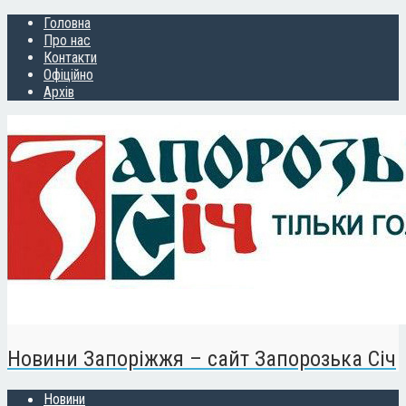
Головна
Про нас
Контакти
Офіційно
Архів
Новини Запоріжжя – сайт Запорозька Січ
Новини