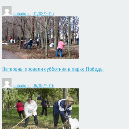
sichadmin
,
01/03/2017
Ветераны провели субботник в парке Победы
sichadmin
,
06/05/2016