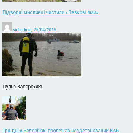
Підводні мисливці чистили «Левкові ями»
sichadmin
,
25/04/2016
Пульс Запоріжжя
Три дні у Запоріжжі пролежав нездетонований КАБ