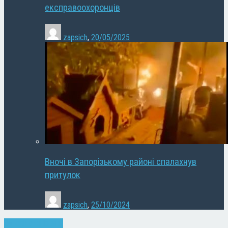
експравоохоронців
zapsich
,
20/05/2025
Вночі в Запорізькому районі спалахнув
притулок
zapsich
,
25/10/2024
Запоріжжя
Новини