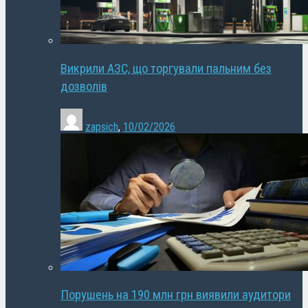
Викрили АЗС, що торгували пальним без
дозволів
zapsich
,
10/02/2026
Порушень на 190 млн грн виявили аудитори