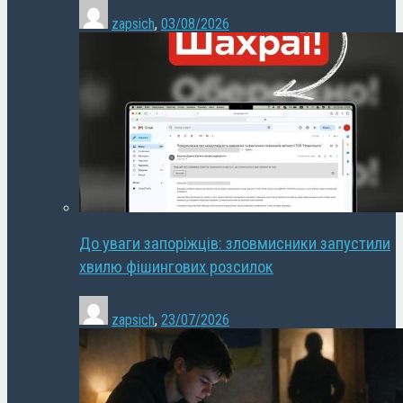
zapsich
,
03/08/2026
До уваги запоріжців: зловмисники запустили
хвилю фішингових розсилок
zapsich
,
23/07/2026