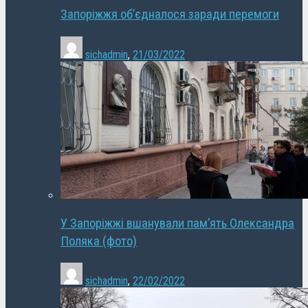
Запоріжжя об’єдналося заради перемоги
sichadmin
,
21/03/2022
У Запоріжжі вшанували пам’ять Олександра
Поляка (фото)
sichadmin
,
22/02/2022