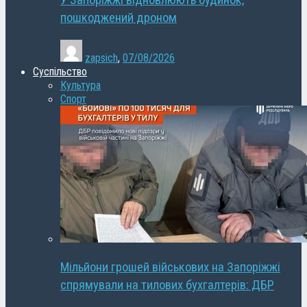
У Запоріжжі відновлюють будинок,
пошкоджений дроном
zapsich
,
07/08/2026
Суспільство
Культура
Спорт
Мільйони грошей військових на Запоріжжі
спрямували на тилових бухгалтерів: ДБР