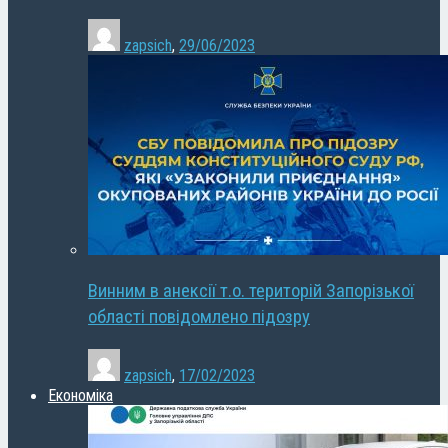
zapsich
,
29/06/2023
Винним в анексії т.о. територій Запорізької
області повідомлено підозру
zapsich
,
17/02/2023
Економіка