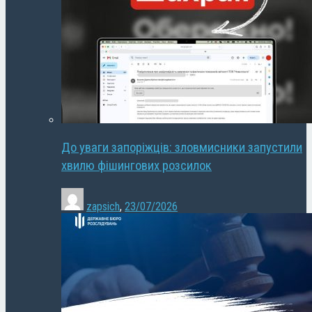
До уваги запоріжців: зловмисники запустили
хвилю фішингових розсилок
zapsich
,
23/07/2026