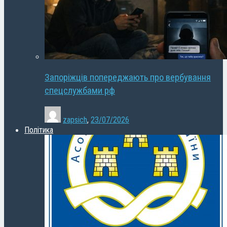
Запоріжців попереджають про вербування
спецслужбами рф
zapsich
,
23/07/2026
Політика