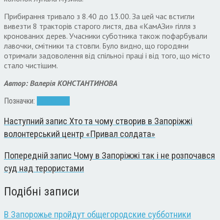
Прибирання тривало з 8.40 до 13.00. За цей час встигли
вивезти 8 тракторів старого листя, два «КамАЗи» гілля з
кронованих дерев. Учасники суботника також пофарбували
лавочки, смітники та стовпи. Було видно, що городяни
отримали задоволення від спільної праці і від того, що місто
стало чистішим.
Автор: Валерія КОНСТАНТИНОВА
Позначки:
субботник
Наступний запис
Хто та чому створив в Запоріжжі
волонтерський центр «Привал солдата»
Попередній запис
Чому в Запоріжжі так і не розпочався
суд над терористами
Подібні записи
В Запорожье пройдут общегородские субботники