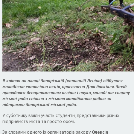
9 квітня на площі Запорізькій (колишній Леніна) відбулася
молодіжна екологічна акція, присвячена Дню довкілля. Захід
проводився департаментом освіти і науки, молоді та спорту
міської ради спільно з міською молодіжною радою за
підтримки Запорізької міської ради.
У суботнику взяли участь студенти, представники різних
підприємств міста та просто охочі.
За словами одного із організаторів заходу
Олексія