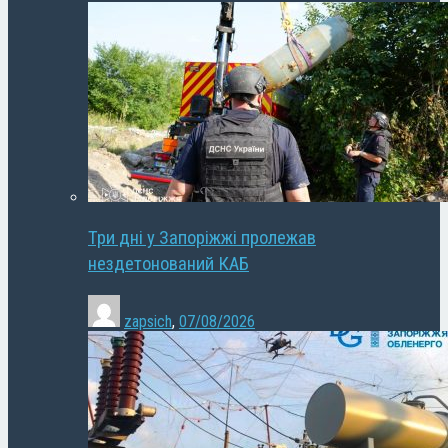
Три дні у Запоріжжі пролежав
нездетонований КАБ
zapsich
,
07/08/2026