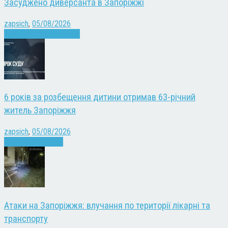
Засуджено диверсанта в Запоріжжі
zapsich
,
05/08/2026
Війна
Запоріжжя
Новини
6 років за розбещення дитини отримав 63-річний
житель Запоріжжя
zapsich
,
05/08/2026
Запоріжжя
Новини
Атаки на Запоріжжя: влучання по території лікарні та
транспорту