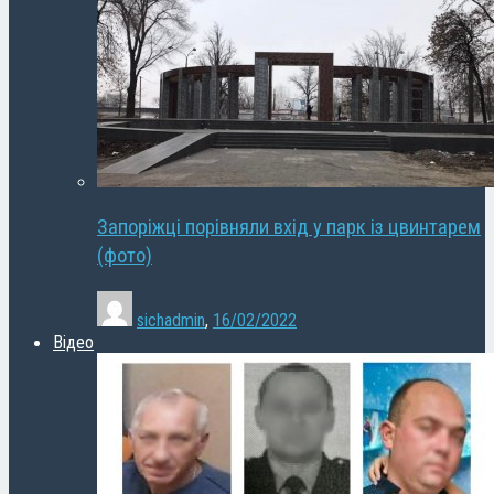
Запоріжці порівняли вхід у парк із цвинтарем
(фото)
sichadmin
,
16/02/2022
Відео