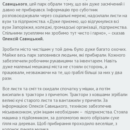
Савицького
, цей парк обрали тому, що він дуже засмічений і
давно не прибирався. Інформацію про суботник
розповсюджували через соціальні мережі, надсилали листи на
вузи та підприємства. «Дуже приємно, що відгукнулися всі
вузи Запоріжжя, коледжі, громадські організації, підприємства.
Спільними зусиллями ми зробимо тут чисто і гарно», – сказав
Олексій Савицький.
Зробити місто чистішим у той день було дуже багато охочих.
Майже весь парк заповнився людьми, які прибирали. Кожного
забезпечили робочими рукавицями та інвентарем. Навіть
дуже маленькі мешканці міста не стояли осторонь, а
працювали, незважаючи на те, що граблі більші за них у два
рази.
Все листя та сміття скидали спочатку у мішки, а потім
висипали в трактори з причепом. Трактори з ковшами згрібали
великі кучі старого листя та вантажили у причепи. За
інформацією Олексія Савицького, технікою забезпечив
міськвиконком, усім іншим необхідним – підприємства. Стояла
машина з підйомником, за допомогою якого обрізали сухе
гілля на деревах. Щоб прибирання проходило веселіше, з
колонок лунала музика.