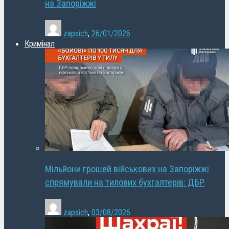
на Запоріжжі
zapsich
,
26/01/2026
Кримінал
Мільйони грошей військових на Запоріжжі
спрямували на тилових бухгалтерів: ДБР
zapsich
,
03/08/2026