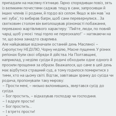
припадали на масляну п’ятницю. Гарно спорядивши повіз, зять
із великими почестями саджав тещу в сани, запросивши й
інших членів її родини, й гордо віз селом. Якщо ж він мав “на
неї зуба”, то вибирав багри, щоб сани перевернулися… За
святковим столом він виголошував різномасті побажання,
переважно жартівливого характеру: “Пийте, люди, по повній
чарці, щоб у моєї тещі горло не пересихало!” – натякаючи на
те, що вона занадто сварлива.
Але найцікавіше відзначали останній день Масляної –
Сиропустну НЕДІЛЮ, Чорну неділю, Масне пущення. У різних
регіонах були свої обряди й дійства. На Полтавщині,
наприклад, у неділю сусіди й родичі обходили одне одного й
просили прощення за образи. Вважалося, що саме в цей день
має відбутися страшний суд, а тому годилося помиритися з
тими, хто на цьому світі. Відтак, завітавши зранку до сусіда чи
родича, пропонували таку мирову:
– Прости мені, – низько вклонившись, звертався сусід до
сусіда.
– Бог простить, – відказував господар чи господиня.
– І вдруге прости!
– Бог простить…
– І втретє прости!