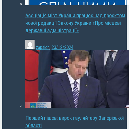
Асоціація міст України працює над проєктом
нової редакції Закону України «Про місцеві
державні адміністрації»
zapsich
,
23/12/2024
Перший пішов: вирок гауляйтеру Запорізької
області