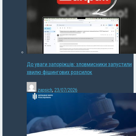
До уваги запоріжців: зловмисники запустили
хвилю фішингових розсилок
zapsich
,
23/07/2026