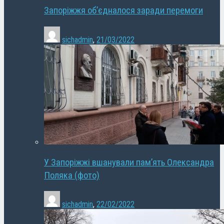
Запоріжжя об’єдналося заради перемоги
sichadmin
,
21/03/2022
У Запоріжжі вшанували пам’ять Олександра
Поляка (фото)
sichadmin
,
22/02/2022