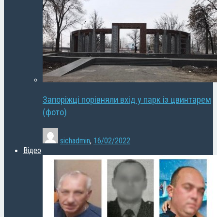
Запоріжці порівняли вхід у парк із цвинтарем
(фото)
sichadmin
,
16/02/2022
Відео