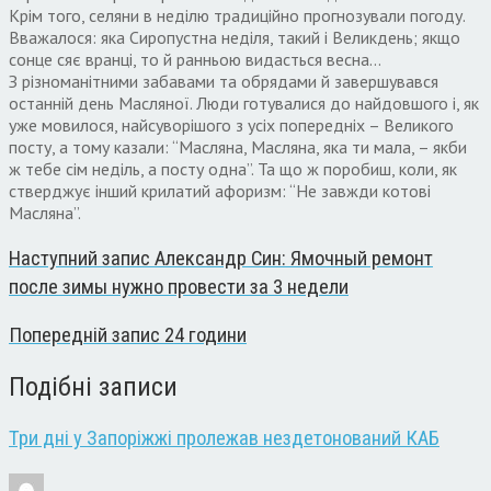
Крім того, селяни в неділю традиційно прогнозували погоду.
Вважалося: яка Сиропустна неділя, такий і Великдень; якщо
сонце сяє вранці, то й ранньою видасться весна…
З різноманітними забавами та обрядами й завершувався
останній день Масляної. Люди готувалися до найдовшого і, як
уже мовилося, найсуворішого з усіх попередніх – Великого
посту, а тому казали: “Масляна, Масляна, яка ти мала, – якби
ж тебе сім неділь, а посту одна”. Та що ж поробиш, коли, як
стверджує інший крилатий афоризм: “Не завжди котові
Масляна”.
Наступний запис
Александр Син: Ямочный ремонт
после зимы нужно провести за 3 недели
Попередній запис
24 години
Подібні записи
Три дні у Запоріжжі пролежав нездетонований КАБ