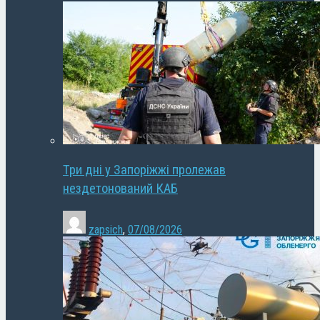
Три дні у Запоріжжі пролежав
нездетонований КАБ
zapsich
,
07/08/2026