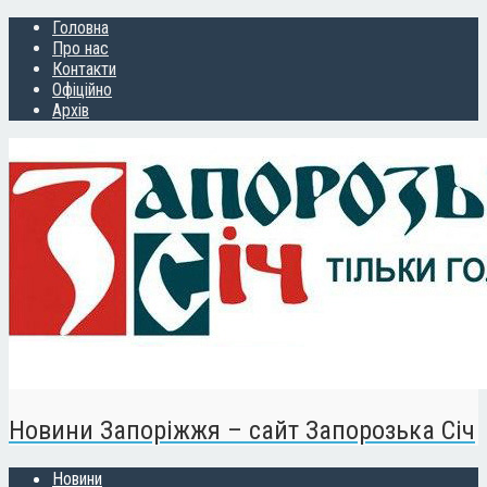
Головна
Про нас
Контакти
Офіційно
Архів
Новини Запоріжжя – сайт Запорозька Січ
Новини