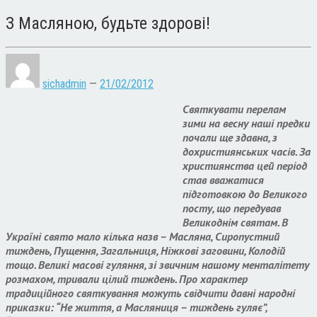
З Масляною, будьте здорові!
sichadmin
—
21/02/2012
Святкувати перелам
зими на весну наші предки
почали ще здавна, з
дохристиянських часів. За
християнства цей період
став вважатися
підготовкою до Великого
посту, що передував
Великоднім святам. В
Україні свято мало кілька назв – Масляна, Сиропустний
тиждень, Пущення, Загальниця, Ніжкові заговини, Колодій
тощо. Великі масові гуляння, зі звичним нашому менталітету
розмахом, тривали цілий тиждень. Про характер
традиційного святкування можуть свідчити давні народні
приказки: “Не життя, а Масляниця – тиждень гуляє”,