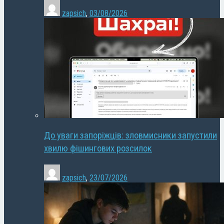
zapsich
,
03/08/2026
До уваги запоріжців: зловмисники запустили
хвилю фішингових розсилок
zapsich
,
23/07/2026