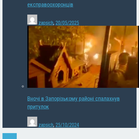
експравоохоронців
zapsich
,
20/05/2025
Вночі в Запорізькому районі спалахнув
притулок
zapsich
,
25/10/2024
Новини