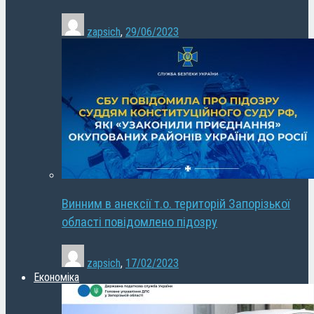
zapsich
,
29/06/2023
Винним в анексії т.о. територій Запорізької
області повідомлено підозру
zapsich
,
17/02/2023
Економіка