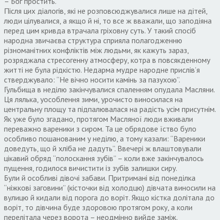
– Бог простить.
Після цих діалогів, які не розповсюджувалися лише на дітей,
люди цілувалися, а якщо й ні, то все ж вважали, що заподіяна
перед цим кривда втрачала гріховну суть. У такий спосіб
народна звичаєва структура сприяла полагодженню
різноманітних конфліктів між людьми, як кажуть зараз,
розряджала стресогенну атмосферу, котра в повсякденному
житті не була рідкістю. Недарма мудре народне прислів’я
стверджувало: “Не вічно носити камінь за пазухою”.
Гульбища в неділю закінчувалися спаленням опудала Масляни.
Ця лялька, уособлення зими, урочисто виносилася на
центральну площу та підпалювалася на радість усім присутнім.
Як уже було згадано, протягом Масляної люди вживали
переважно вареники з сиром. Та це обрядове їство було
особливо пошанованим у неділю, а тому казали: “Вареники
доведуть, що й хліба не дадуть”. Ввечері ж влаштовували
цікавий обряд “полоскання зубів” – коли вже закінчувалось
пущення, годилося вичистити із зубів залишки сиру.
Були й особливі дівочі забави. Притримані від понеділка
“ніжкові заговини” (кісточки від холодцю) дівчата виносили на
вулицю й кидали від порога до воріт. Якщо кістка долітала до
воріт, то дівчина буде здоровою протягом року, а коли
перелітала через ворота – неодмінно вийде заміж.