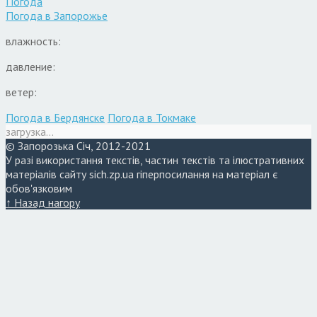
Погода
Погода в
Запорожье
влажность:
давление:
ветер:
Погода в Бердянске
Погода в Токмаке
загрузка...
© Запорозька Січ, 2012-2021
У разі використання текстів, частин текстів та ілюстративних
матеріалів сайту sich.zp.ua гіперпосилання на матеріал є
обов'язковим
↑ Назад нагору