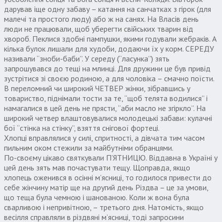
дарував іще одну забаву – катання на санчатках з гірок (для
малечі та простого люду) або ж на санях. На Власів день
люди не працювали, щоб уберегти свійських тварин від
хвороб. Пеклися здобні пампушки, якими годували жебраків. А
кілька булок лишали для худоби, додаючи їх у корм. СЕРЕДУ
називали “зноби-баби”. У середу (“ласунка”) зять
запрошувався до тещі на млинці. Для дружини це був привід
зустрітися зі своєю родиною, а для чоловіка – смачно поїсти.
В переломний чи широкий ЧЕТВЕР жінки, зібравшись у
товариство, піднімали тости за те, “щоб телята водилися” і
намагалися в цей день не прясти, “аби масло не згіркло”. На
широкий четвер влаштовувалися молодецькі забави: кулачні
бої “стінка на стінку”, взяття снігової фортеці.
Хлопці вправлялися у силі, спритності, а дівчата тим часом
пильним оком стежили за майбутніми обранцями.
По-своєму цікаво святкували П’ЯТНИЦЮ. Віддавна в Україні у
цей день зять мав почастувати тещу. Щоправда, якщо
хлопець оженився в осінні м’ясниці, то годилося привести до
себе жінчину матір ще на другий день Різдва – це за умови,
що теща була чемною і шанованою. Коли ж вона була
сварливою і непривітною, – третього дня. Натомість, якщо
весілля справляли в різдвяні м’ясниці, тоді запросини