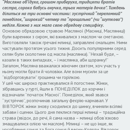
“Масляна об’їдуха, грошам приберуха, тридцяти братів
сестра, сорока бабусь онучка, трьох матерів дочка”. Тиждень
ділиться на три основні частини: зустрічний “переломний”
понеділок, “широкий” четвер та “прощальна” (чи “шуткова”)
неділя. Кожна з них мала свою обрядову специфіку.
Основою обрядовою стравою Масляної (Масниці, Масляниці)
були вареники з сиром, які вживалися з маслом чи сметаною.
Виготовляли також гречані млинці, заправлені смальцем. Ними
частували протягом усього тижня. Досить популярними серед
селян були сколотини од масла (маслянка). “Нехай буде, –
казали в таких випадках, – і маслянка, аби щоранку!”
Загалом, Масляна вважалася жіночим святом, хоч участь у
ньому могли брати й чоловіки. Але вони мусили за це
“відборговувати” грошима чи горілкою.
У цей час широко практикувалися й погостини. Жінки,
зібравшись у гурті, йшли в ПОНЕДІЛОК до корчми і
відзначали “початок Масної”. Понеділок, який звався
“зустріччю”, розпочинав загальну феєрію-карнавал. У
ВІВТОРОК жінки знову сходилися до шинку, вчиняли всілякі
забави і сценки. Цього дня пеклися перші млинці – традиційна
страва (звідси, до речі, й сама назва – млинці обов’язково
змащувалися олією чи маслом). Млинці – не що інше, як
уособлення сонця та Бога сонця й весни-Коляди. Вівторок