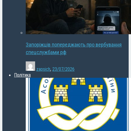
Запоріжців попереджають про вербування
спецслужбами рф
zapsich
,
23/07/2026
Політика