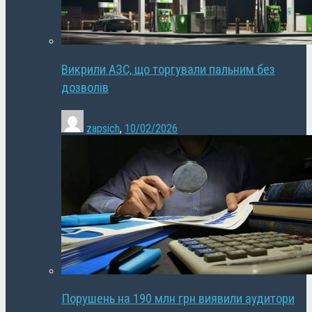
Викрили АЗС, що торгували пальним без
дозволів
zapsich
,
10/02/2026
Порушень на 190 млн грн виявили аудитори