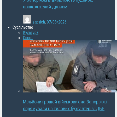
У Запоріжжі відновлюють будинок,
пошкоджений дроном
zapsich
,
07/08/2026
Суспільство
Культура
Спорт
Мільйони грошей військових на Запоріжжі
спрямували на тилових бухгалтерів: ДБР