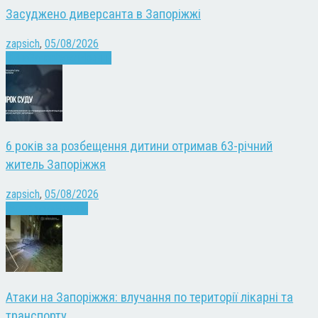
Засуджено диверсанта в Запоріжжі
zapsich
,
05/08/2026
Війна
Запоріжжя
Новини
6 років за розбещення дитини отримав 63-річний
житель Запоріжжя
zapsich
,
05/08/2026
Запоріжжя
Новини
Атаки на Запоріжжя: влучання по території лікарні та
транспорту