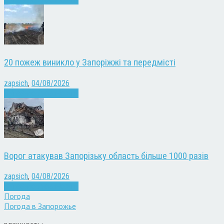
20 пожеж виникло у Запоріжжі та передмісті
zapsich
,
04/08/2026
Війна
Запоріжжя
Новини
Ворог атакував Запорізьку область більше 1000 разів
zapsich
,
04/08/2026
Війна
Запоріжжя
Новини
Погода
Погода в
Запорожье