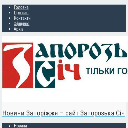
Головна
Про нас
Контакти
Офіційно
Архів
Новини Запоріжжя – сайт Запорозька Січ
Новини