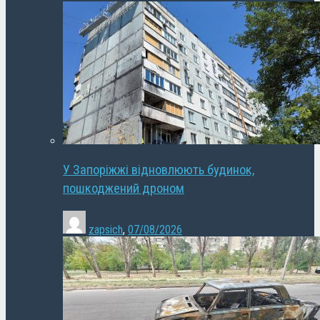
У Запоріжжі відновлюють будинок,
пошкоджений дроном
zapsich
,
07/08/2026