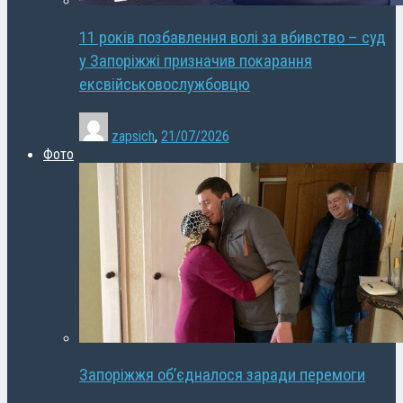
11 років позбавлення волі за вбивство – суд
у Запоріжжі призначив покарання
ексвійськовослужбовцю
zapsich
,
21/07/2026
Фото
Запоріжжя об’єдналося заради перемоги