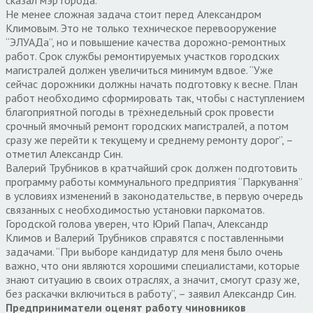
Не менее сложная задача стоит перед Александром
Климовым. Это не только техническое перевооружение
“ЭЛУАДа”, но и повышение качества дорожно-ремонтных
работ. Срок службы ремонтируемых участков городских
магистралей должен увеличиться минимум вдвое. “Уже
сейчас дорожники должны начать подготовку к весне. План
работ необходимо сформировать так, чтобы с наступлением
благоприятной погоды в трёхнедельный срок провести
срочный ямочный ремонт городских магистралей, а потом
сразу же перейти к текущему и среднему ремонту дорог”, –
отметил Александр Син.
Валерий Трубников в кратчайший срок должен подготовить
программу работы коммунального предприятия “Паркування”
в условиях изменений в законодательстве, в первую очередь
связанных с необходимостью установки паркоматов.
Городской голова уверен, что Юрий Папач, Александр
Климов и Валерий Трубников справятся с поставленными
задачами. “При выборе кандидатур для меня было очень
важно, что они являются хорошими специалистами, которые
знают ситуацию в своих отраслях, а значит, смогут сразу же,
без раскачки включиться в работу”, – заявил Александр Син.
Предприниматели оценят работу чиновников