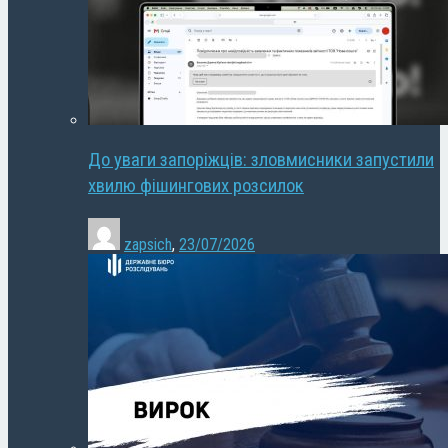
До уваги запоріжців: зловмисники запустили
хвилю фішингових розсилок
zapsich
,
23/07/2026