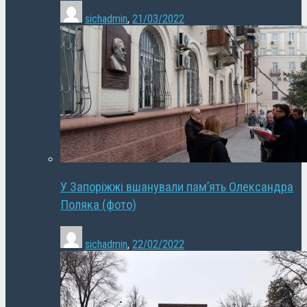
sichadmin
,
21/03/2022
У Запоріжжі вшанували пам’ять Олександра
Поляка (фото)
sichadmin
,
22/02/2022