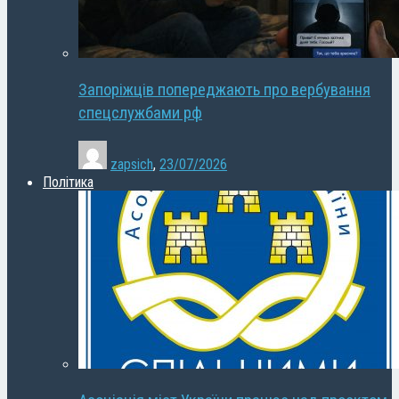
Запоріжців попереджають про вербування
спецслужбами рф
zapsich
,
23/07/2026
Політика