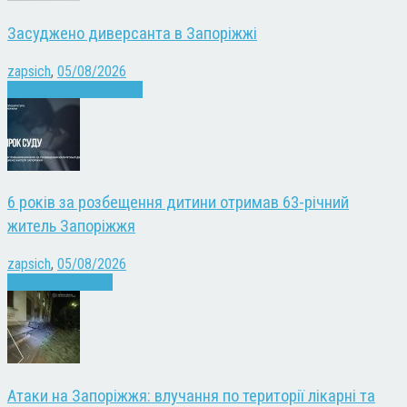
Засуджено диверсанта в Запоріжжі
zapsich
,
05/08/2026
Війна
Запоріжжя
Новини
6 років за розбещення дитини отримав 63-річний
житель Запоріжжя
zapsich
,
05/08/2026
Запоріжжя
Новини
Атаки на Запоріжжя: влучання по території лікарні та