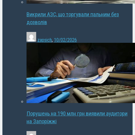
Викрили АЗС, що торгували пальним без
дозволів
zapsich
,
10/02/2026
Порушень на 190 млн грн виявили аудитори
на Запоріжжі