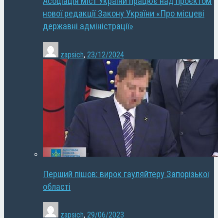
Асоціація міст України працює над проєктом
нової редакції Закону України «Про місцеві
державні адміністрації»
zapsich
,
23/12/2024
Перший пішов: вирок гауляйтеру Запорізької
області
zapsich
,
29/06/2023