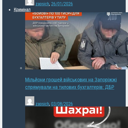
zapsich
,
26/01/2026
Кримінал
Мільйони грошей військових на Запоріжжі
спрямували на тилових бухгалтерів: ДБР
zapsich
,
03/08/2026