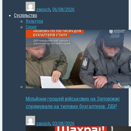
zapsich
,
06/08/2026
Суспільство
Культура
Спорт
Мільйони грошей військових на Запоріжжі
спрямували на тилових бухгалтерів: ДБР
zapsich
,
03/08/2026