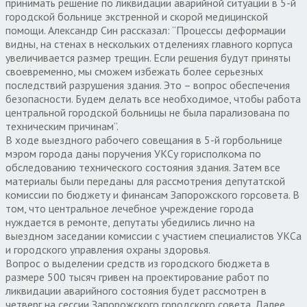
принимать решение по ликвидации аварийной ситуации в 5-й
городской больнице экстренной и скорой медицинской
помощи. Александр Син рассказал: “Процессы деформации
видны, на стенах в нескольких отделениях главного корпуса
увеличивается размер трещин. Если решения будут приняты
своевременно, мы сможем избежать более серьезных
последствий разрушения здания. Это – вопрос обеспечения
безопасности. Будем делать все необходимое, чтобы работа
центральной городской больницы не была парализована по
техническим причинам”.
В ходе выездного рабочего совещания в 5-й горбольнице
мэром города даны поручения УКСу горисполкома по
обследованию технического состояния здания. Затем все
материалы были переданы для рассмотрения депутатской
комиссии по бюджету и финансам Запорожского горсовета. В
том, что центральное лечебное учреждение города
нуждается в ремонте, депутаты убедились лично на
выездном заседании комиссии с участием специалистов УКСа
и городского управления охраны здоровья.
Вопрос о выделении средств из городского бюджета в
размере 500 тысяч гривен на проектирование работ по
ликвидации аварийного состояния будет рассмотрен в
четверг на сессии Запорожского городского совета. Далее