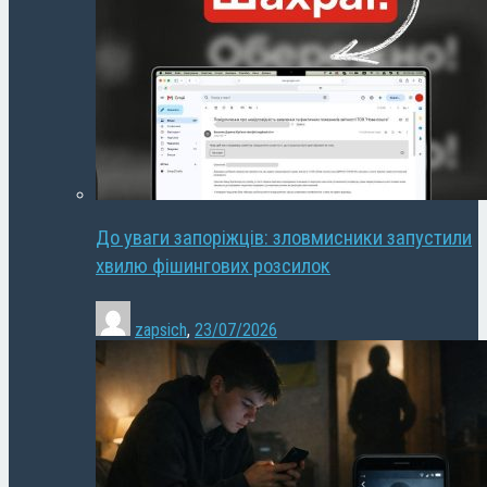
До уваги запоріжців: зловмисники запустили
хвилю фішингових розсилок
zapsich
,
23/07/2026