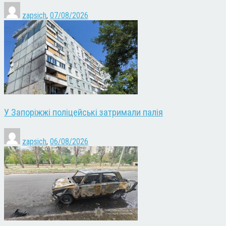
zapsich
,
07/08/2026
У Запоріжжі поліцейські затримали палія
zapsich
,
06/08/2026