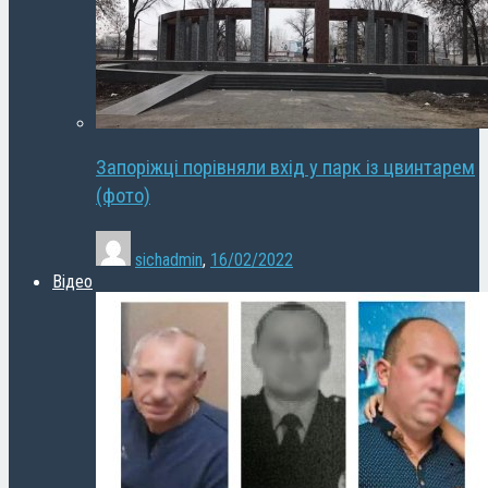
Запоріжці порівняли вхід у парк із цвинтарем
(фото)
sichadmin
,
16/02/2022
Відео