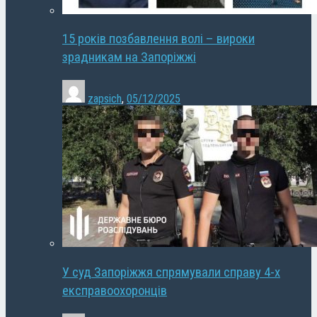
15 років позбавлення волі – вироки
зрадникам на Запоріжжі
zapsich
,
05/12/2025
У суд Запоріжжя спрямували справу 4-х
експравоохоронців