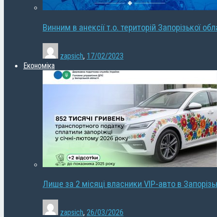
Винним в анексії т.о. територій Запорізької об
zapsich
,
17/02/2023
Економіка
Лише за 2 місяці власники VIP-авто в Запорізь
zapsich
,
26/03/2026