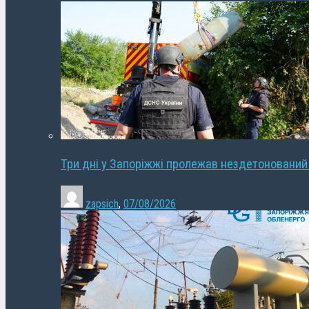
Три дні у Запоріжжі пролежав нездетонований
zapsich
,
07/08/2026