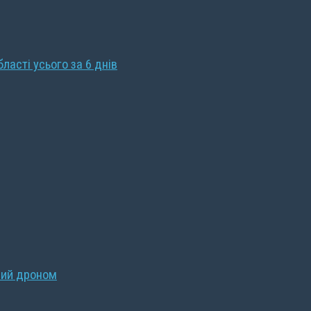
бласті усього за 6 днів
ний дроном