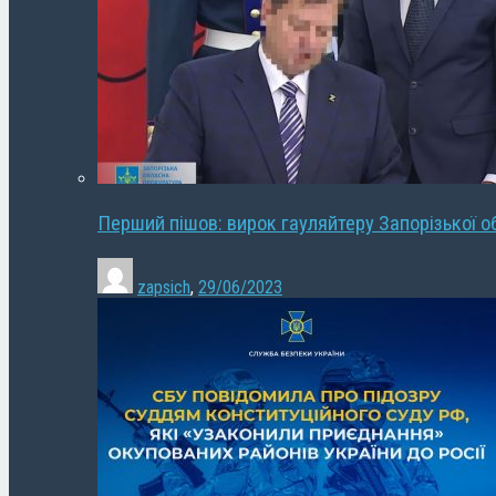
Перший пішов: вирок гауляйтеру Запорізької о
zapsich
,
29/06/2023