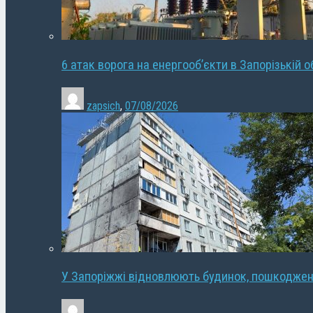
6 атак ворога на енергооб’єкти в Запорізькій о
zapsich
,
07/08/2026
У Запоріжжі відновлюють будинок, пошкодже