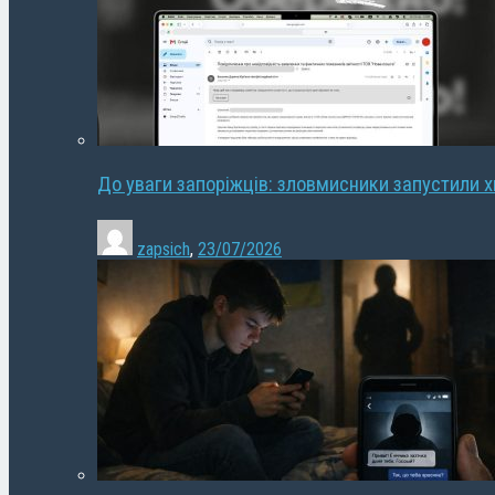
До уваги запоріжців: зловмисники запустили 
zapsich
,
23/07/2026