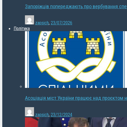
Запоріжців попереджають про вербування сп
zapsich
,
23/07/2026
Політика
Асоціація міст України працює над проєктом н
zapsich
,
23/12/2024