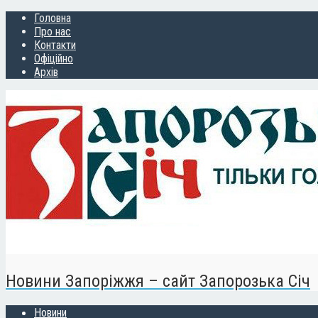
Головна
Про нас
Контакти
Офіційно
Архів
Новини Запоріжжя – сайт Запорозька Січ
Новини