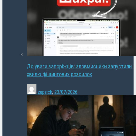
До уваги запоріжців: зловмисники запустили
хвилю фішингових розсилок
zapsich
,
23/07/2026