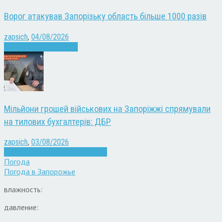
Ворог атакував Запорізьку область більше 1000 разів
zapsich
,
04/08/2026
Війна
Запоріжжя
Новини
Мільйони грошей військових на Запоріжжі спрямували
на тилових бухгалтерів: ДБР
zapsich
,
03/08/2026
Війна
Запоріжжя
Кримінал
Новини
Погода
Погода в
Запорожье
влажность:
давление: