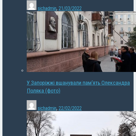
sichadmin
,
21/03/2022
У Запоріжжі вшанували пам’ять Олександра
Поляка (фото)
sichadmin
,
22/02/2022