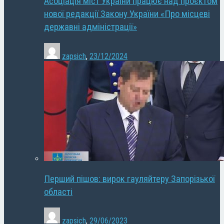
Асоціація міст України працює над проєктом
нової редакції Закону України «Про місцеві
державні адміністрації»
zapsich
,
23/12/2024
Перший пішов: вирок гауляйтеру Запорізької
області
zapsich
,
29/06/2023