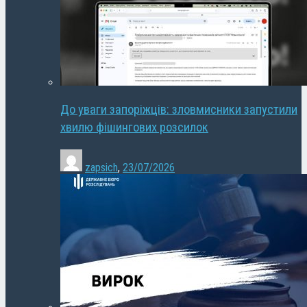
До уваги запоріжців: зловмисники запустили
хвилю фішингових розсилок
zapsich
,
23/07/2026