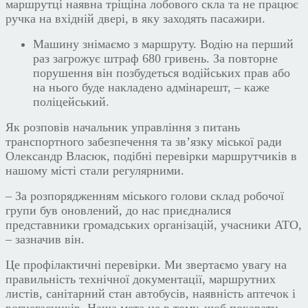
маршрутці наявна тріщіна лобового скла та не працює
ручка на вхідній двері, в яку заходять пасажири.
Машину знімаємо з маршруту. Водію на перший
раз загрожує штраф 680 гривень. За повторне
порушення він позбудеться водійських прав або
на нього буде накладено адмінарешт, – каже
поліцейський.
Як розповів начальник управління з питань
транспортного забезпечення та зв’язку міської ради
Олександр Власюк, подібні перевірки маршрутчиків в
нашому місті стали регулярними.
– За розпорядженням міського голови склад робочої
групи був оновлений, до нас приєдналися
представники громадських організацій, учасники АТО,
– зазначив в
і
н
.
Це профілактичні перевірки. Ми звертаємо увагу на
правильність технічної документації, маршрутних
листів, санітарний стан автобусів, наявність аптечок і
вогнегасників.
Наша мета не
в тому, щоб
покарати