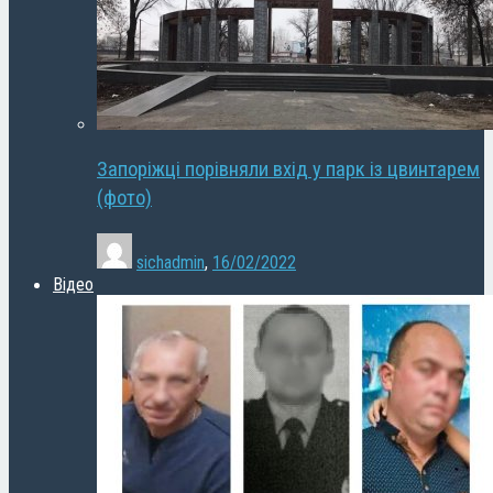
Запоріжці порівняли вхід у парк із цвинтарем
(фото)
sichadmin
,
16/02/2022
Відео