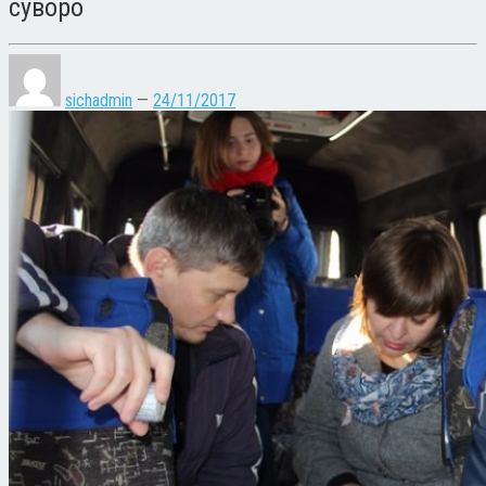
суворо
sichadmin
—
24/11/2017