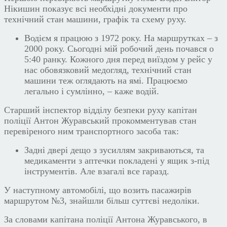
Нікишин показує всі необхідні документи про
технічний стан машини, графік та схему руху.
Водієм я працюю з 1972 року. На маршрутках – з
2000 року. Сьогодні мій робочий день почався о
5:40 ранку. Кожного дня перед виїздом у рейс у
нас обовязковий медогляд, технічний стан
машини теж оглядають на ямі. Працюємо
легально і сумлінно, – каже водій.
Старший інспектор відділу безпеки руху капітан
поліції Антон Журавський прокомментував стан
перевіреного ним транспортного засоба так:
Задні двері дещо з зусиллям закриваються, та
медикаменти з аптечки покладені у ящик з-під
інструментів. Але взагалі все гаразд.
У наступному автомобілі, що возить пасажирів
маршрутом №3, знайшли більш суттєві недоліки.
За словами капітана поліції Антона Журавського, в