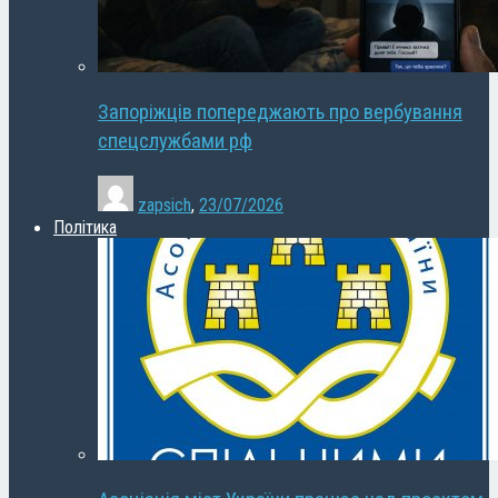
Запоріжців попереджають про вербування
спецслужбами рф
zapsich
,
23/07/2026
Політика