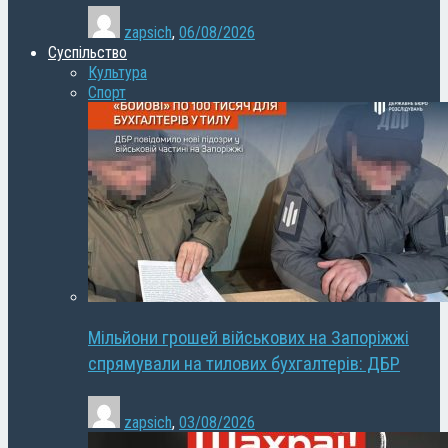
zapsich
,
06/08/2026
Суспільство
Культура
Спорт
Мільйони грошей військових на Запоріжжі
спрямували на тилових бухгалтерів: ДБР
zapsich
,
03/08/2026