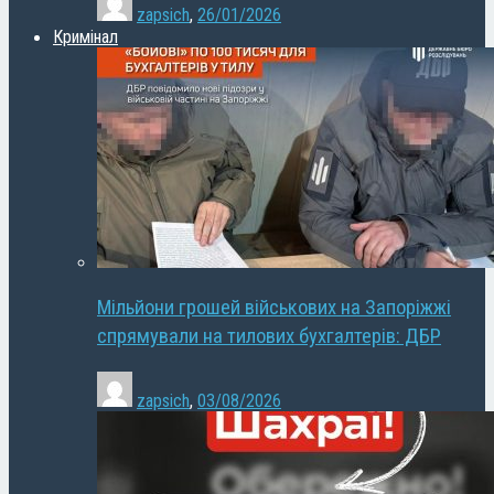
zapsich
,
26/01/2026
Кримінал
Мільйони грошей військових на Запоріжжі
спрямували на тилових бухгалтерів: ДБР
zapsich
,
03/08/2026