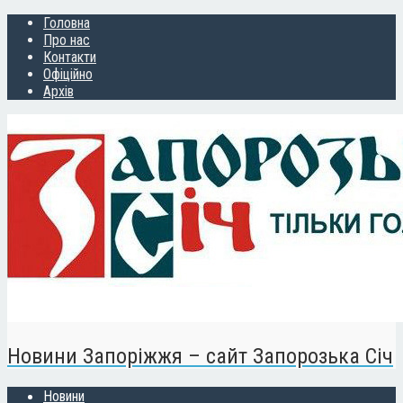
Головна
Про нас
Контакти
Офіційно
Архів
Новини Запоріжжя – сайт Запорозька Січ
Новини