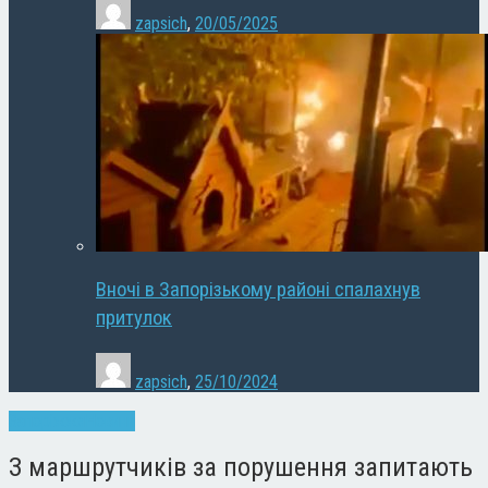
zapsich
,
20/05/2025
Вночі в Запорізькому районі спалахнув
притулок
zapsich
,
25/10/2024
Запоріжжя
Новини
З маршрутчиків за порушення запитають