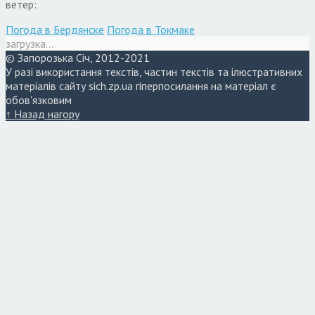
ветер:
Погода в Бердянске
Погода в Токмаке
загрузка...
© Запорозька Січ, 2012-2021
У разі використання текстів, частин текстів та ілюстративних
матеріалів сайту sich.zp.ua гіперпосилання на матеріал є
обов'язковим
↑ Назад нагору