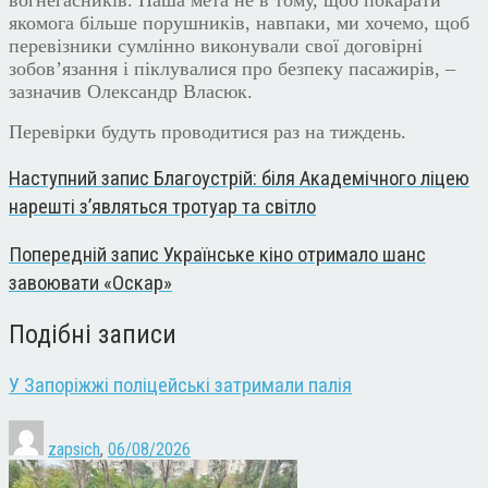
якомога більше поруш
ників, навпаки, ми хочемо, щоб
перевізники
сумлінно викону
вали
свої договірні
зобов’язання і піклу
валися
про безпеку пасажирів, –
зазначив Олександр Власюк.
Перевірки будуть проводитися раз на тиждень.
Наступний запис
Благоустрій: біля Академічного ліцею
нарешті з’являться тротуар та світло
Попередній запис
Українське кіно отримало шанс
завоювати «Оскар»
Подібні записи
У Запоріжжі поліцейські затримали палія
zapsich
,
06/08/2026