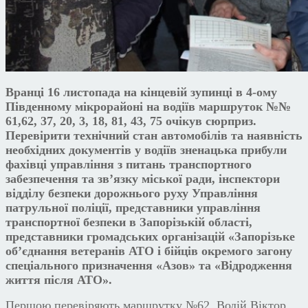
Вранці 16 листопада на кінцевій зупинці в 4-ому
Південному мікрорайоні на водіїв маршруток №№
61,62, 37, 20, 3, 18, 81, 43, 75 очікув сюрприз.
Перевірити технічний стан автомобілів та наявність
необхідних документів у водіїв зненацька прибули
фахівці управління з питань транспортного
забезпечення та зв’язку міської ради, інспектори
відділу безпеки дорожнього руху Управління
патрульної поліції, представники управління
транспортної безпеки в Запорізькій області,
представники громадських організацій «Запорізьке
об’єднання ветеранів АТО і бійців окремого загону
спеціального призначення «Азов» та «Відродження
життя після АТО».
Першою перевіряють маршрутку №62. Водій Віктор