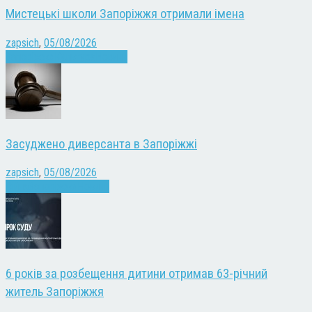
Мистецькі школи Запоріжжя отримали імена
zapsich
,
05/08/2026
Запоріжжя
Культура
Новини
Засуджено диверсанта в Запоріжжі
zapsich
,
05/08/2026
Війна
Запоріжжя
Новини
6 років за розбещення дитини отримав 63-річний
житель Запоріжжя