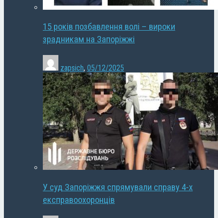
15 років позбавлення волі – вироки
зрадникам на Запоріжжі
zapsich
,
05/12/2025
У суд Запоріжжя спрямували справу 4-х
експравоохоронців