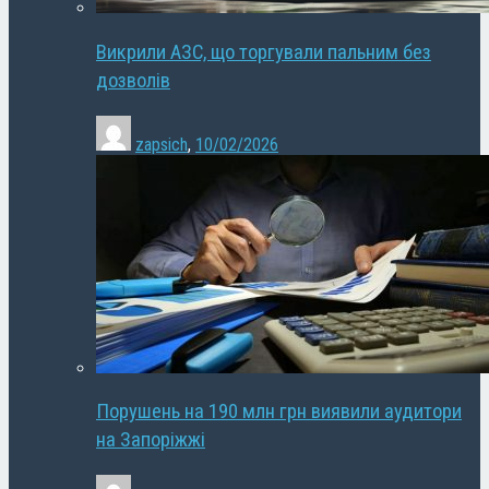
Викрили АЗС, що торгували пальним без
дозволів
zapsich
,
10/02/2026
Порушень на 190 млн грн виявили аудитори
на Запоріжжі