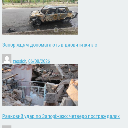
Запоріжцям допомагають відновити житло
zapsich
,
06/08/2026
Ранковий удар по Запоріжжю: четверо постраждалих