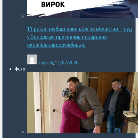
11 років позбавлення волі за вбивство – суд
у Запоріжжі призначив покарання
ексвійськовослужбовцю
zapsich
,
21/07/2026
Фото