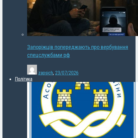
Запоріжців попереджають про вербування
спецслужбами рф
zapsich
,
23/07/2026
Політика