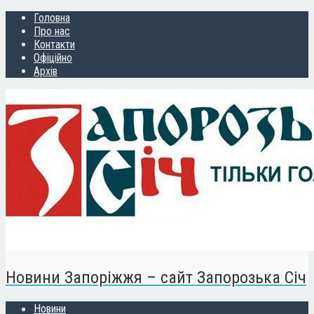
Головна
Про нас
Контакти
Офіційно
Архів
Новини Запоріжжя – сайт Запорозька Січ
Новини