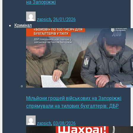
на Запоріжжі
zapsich
,
26/01/2026
Кримінал
Мільйони грошей військових на Запоріжжі
спрямували на тилових бухгалтерів: ДБР
zapsich
,
03/08/2026