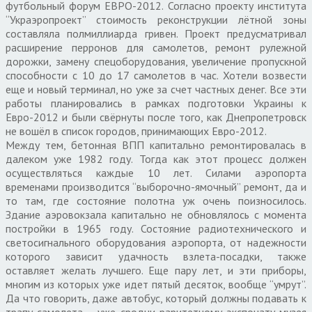
футбольный форум ЕВРО-2012. Согласно проекту института
“Украэропроект” стоимость реконструкции лётной зоны
составляла полмиллиарда гривен. Проект предусматривал
расширение перронов для самолетов, ремонт рулежной
дорожки, замену спецоборудования, увеличение пропускной
способности с 10 до 17 самолетов в час. Хотели возвести
еще и новый терминал, но уже за счет частных денег. Все эти
работы планировались в рамках подготовки Украины к
Евро-2012 и были свёрнуты после того, как Днепропетровск
не вошёл в список городов, принимающих Евро-2012.
Между тем, бетонная ВПП капитально ремонтировалась в
далеком уже 1982 году. Тогда как этот процесс должен
осуществляться каждые 10 лет. Силами аэропорта
временами производится “выборочно-ямочный” ремонт, да и
то там, где состояние полотна уж очень поизносилось.
Здание аэровокзала капитально не обновлялось с момента
постройки в 1965 году. Состояние радиотехнического и
светосигнального оборудования аэропорта, от надежности
которого зависит удачность взлета-посадки, также
оставляет желать лучшего. Еще пару лет, и эти приборы,
многим из которых уже идет пятый десяток, вообще “умрут”.
Да что говорить, даже автобус, который должны подавать к
трапу самолета – уже сродни раритетному экспонату музея