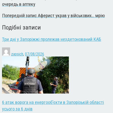
очередь в аптеку
Попередній запис
Аферист украв у військових… мрію
Подібні записи
Три дні у Запоріжжі пролежав нездетонований КАБ
zapsich
,
07/08/2026
6 атак ворога на енергооб’єкти в Запорізькій області
усього за 6 днів