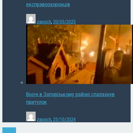
експравоохоронців
zapsich
,
20/05/2025
Вночі в Запорізькому районі спалахнув
притулок
zapsich
,
25/10/2024
Новини