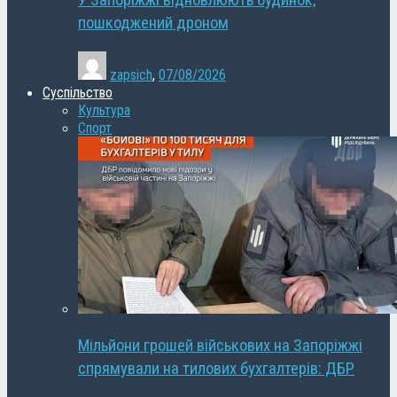
У Запоріжжі відновлюють будинок,
пошкоджений дроном
zapsich
,
07/08/2026
Суспільство
Культура
Спорт
Мільйони грошей військових на Запоріжжі
спрямували на тилових бухгалтерів: ДБР