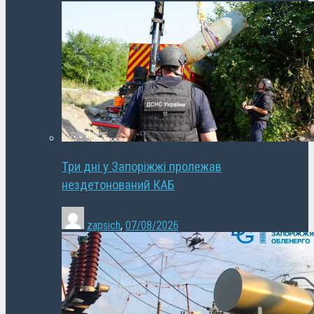
Три дні у Запоріжжі пролежав
нездетонований КАБ
zapsich
,
07/08/2026