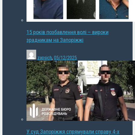
15 років позбавлення волі – вироки
зрадникам на Запоріжжі
zapsich
,
05/12/2025
У суд Запоріжжя спрямували справу 4-х