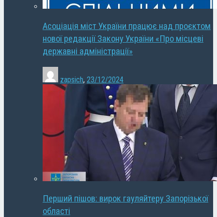
Асоціація міст України працює над проєктом
нової редакції Закону України «Про місцеві
державні адміністрації»
zapsich
,
23/12/2024
Перший пішов: вирок гауляйтеру Запорізької
області