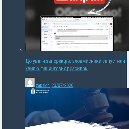
До уваги запоріжців: зловмисники запустили
хвилю фішингових розсилок
zapsich
,
23/07/2026