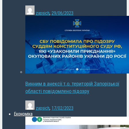
zapsich
,
29/06/2023
Винним в анексії т.о. територій Запорізької
області повідомлено підозру
zapsich
,
17/02/2023
Економіка