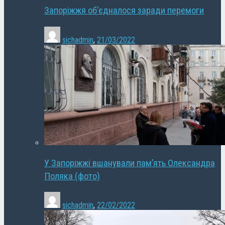
Запоріжжя об’єдналося заради перемоги
sichadmin
,
21/03/2022
У Запоріжжі вшанували пам’ять Олександра
Поляка (фото)
sichadmin
,
22/02/2022