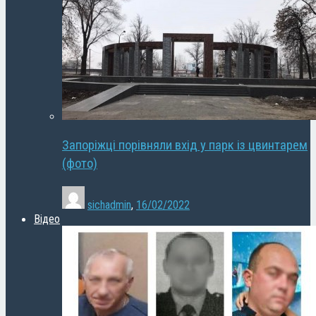
Запоріжці порівняли вхід у парк із цвинтарем
(фото)
sichadmin
,
16/02/2022
Відео