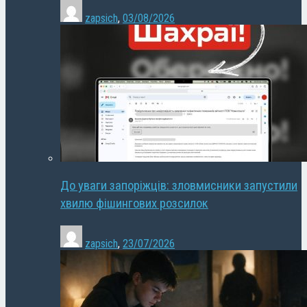
zapsich
,
03/08/2026
До уваги запоріжців: зловмисники запустили
хвилю фішингових розсилок
zapsich
,
23/07/2026