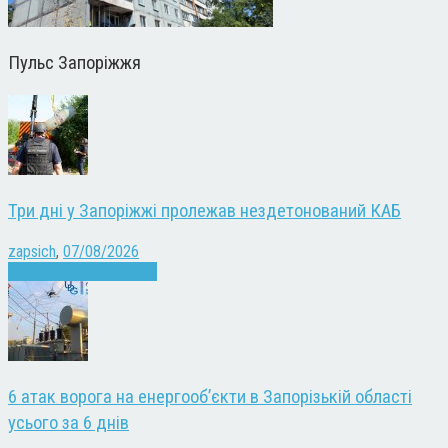
Пульс Запоріжжя
Три дні у Запоріжжі пролежав нездетонований КАБ
zapsich
,
07/08/2026
Війна
Запоріжжя
Новини
6 атак ворога на енергооб’єкти в Запорізькій області
усього за 6 днів