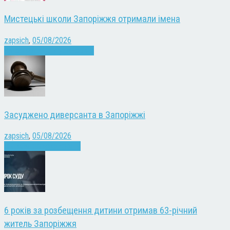
Мистецькі школи Запоріжжя отримали імена
zapsich
,
05/08/2026
Запоріжжя
Культура
Новини
Засуджено диверсанта в Запоріжжі
zapsich
,
05/08/2026
Війна
Запоріжжя
Новини
6 років за розбещення дитини отримав 63-річний
житель Запоріжжя