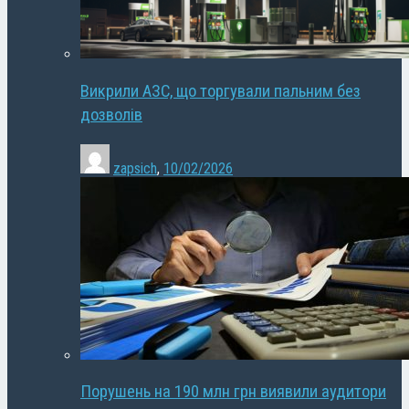
Викрили АЗС, що торгували пальним без
дозволів
zapsich
,
10/02/2026
Порушень на 190 млн грн виявили аудитори