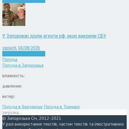
Війна
Запоріжжя
Новини
У Запоріжжі діяли агенти рф, яких викрили СБУ
zapsich
,
04/08/2026
Війна
Запоріжжя
Новини
Погода
Погода в
Запорожье
влажность:
давление:
ветер:
Погода в Бердянске
Погода в Токмаке
загрузка...
© Запорозька Січ, 2012-2021
У разі використання текстів, частин текстів та ілюстративних