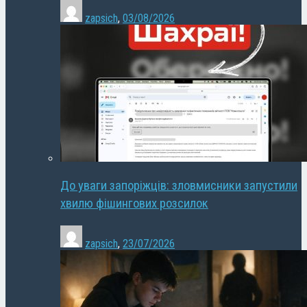
zapsich
,
03/08/2026
До уваги запоріжців: зловмисники запустили
хвилю фішингових розсилок
zapsich
,
23/07/2026