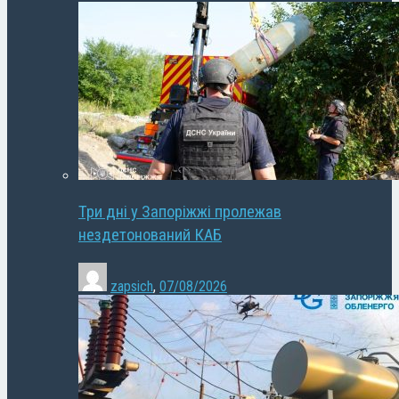
Три дні у Запоріжжі пролежав
нездетонований КАБ
zapsich
,
07/08/2026