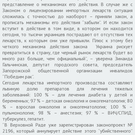
представление о механизмах его действия. В случае же с
Законом о лицензировании импортных лекарств ситуация
сложилась с точностью до наоборот – приняли закон, а
прописать механизмы его действия “забыли”. И если закон
вступит в действие в том виде, в котором он находится
сегодня, то тысячи украинцев пострадают от отсутствия тех
лекарств, к которым они уже привыкли. Плюс к этому без
четкого механизма действия закона Украина рискует
превратиться в страну, где черный рынок лекарств будет во
много раз больше, чем официальный”, – уверена Зинаида
Гальчинская, депутат городского совета, председатель
Запорожской общественной организации инвалидов
“Победим рак”.
Сегодня лекарства импортного производства составляют
львиную долю препаратов для лечения тяжелых
заболеваний: 100 % – для лечения диабета у детей и
беременных; 97 % – детская онкология и онкогематология; 80
% – взрослая онкология и онкогематология; 100 % –
пульмонология; 98 % – анестезия; 97 % – ВИЧ/СПИД,
туберкулез, гепатит.
“В Верховной Раде уже зарегистрирован законопроект №
2196, который аннулирует действие этого “убийственного”