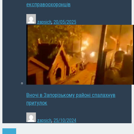
експравоохоронців
zapsich
,
20/05/2025
Вночі в Запорізькому районі спалахнув
притулок
zapsich
,
25/10/2024
Новини