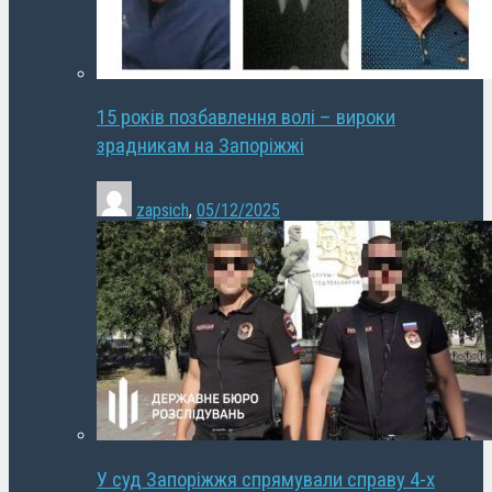
15 років позбавлення волі – вироки
зрадникам на Запоріжжі
zapsich
,
05/12/2025
У суд Запоріжжя спрямували справу 4-х