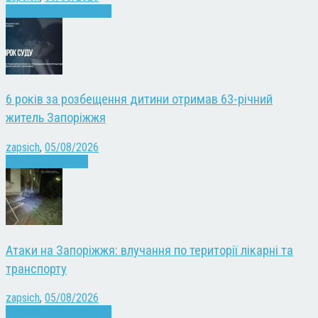
Війна
Запоріжжя
Новини
6 років за розбещення дитини отримав 63-річний
житель Запоріжжя
zapsich
,
05/08/2026
Запоріжжя
Новини
Атаки на Запоріжжя: влучання по території лікарні та
транспорту
zapsich
,
05/08/2026
Війна
Запоріжжя
Новини