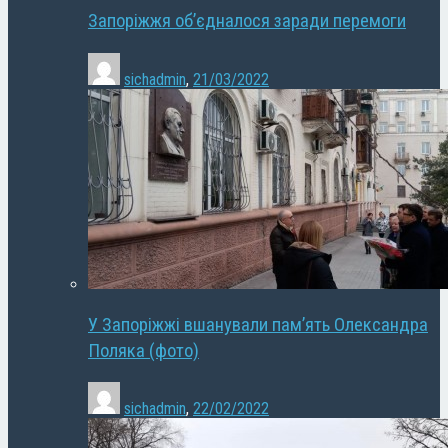
Запоріжжя об’єдналося заради перемоги
sichadmin
,
21/03/2022
У Запоріжжі вшанували пам’ять Олександра
Поляка (фото)
sichadmin
,
22/02/2022