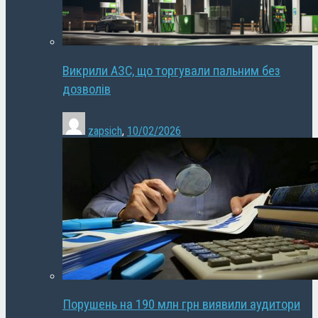
Викрили АЗС, що торгували пальним без
дозволів
zapsich
,
10/02/2026
Порушень на 190 млн грн виявили аудитори