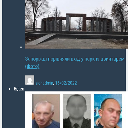
Запоріжці порівняли вхід у парк із цвинтарем
(фото)
sichadmin
,
16/02/2022
Відео