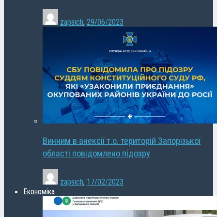
zapsich
,
29/06/2023
Винним в анексії т.о. територій Запорізької
області повідомлено підозру
zapsich
,
17/02/2023
Економіка