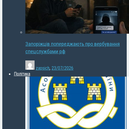
Запоріжців попереджають про вербування
спецслужбами рф
zapsich
,
23/07/2026
Політика