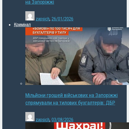
на Запоріжжі
zapsich
,
26/01/2026
Кримінал
Мільйони грошей військових на Запоріжжі
спрямували на тилових бухгалтерів: ДБР
zapsich
,
03/08/2026