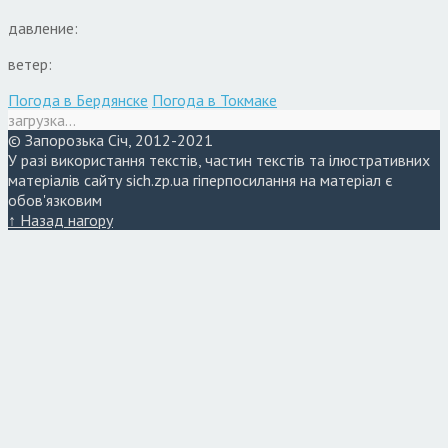
давление:
ветер:
Погода в Бердянске
Погода в Токмаке
загрузка...
© Запорозька Січ, 2012-2021
У разі використання текстів, частин текстів та ілюстративних
матеріалів сайту sich.zp.ua гіперпосилання на матеріал є
обов'язковим
↑ Назад нагору