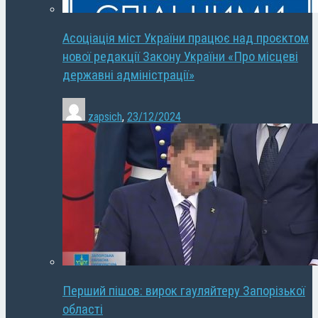
Асоціація міст України працює над проєктом
нової редакції Закону України «Про місцеві
державні адміністрації»
zapsich
,
23/12/2024
Перший пішов: вирок гауляйтеру Запорізької
області