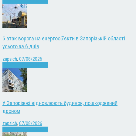
Війна
Запоріжжя
Новини
6 атак ворога на енергооб’єкти в Запорізькій області
усього за 6 днів
zapsich
,
07/08/2026
Війна
Запоріжжя
Новини
У Запоріжжі відновлюють будинок, пошкоджений
дроном
zapsich
,
07/08/2026
Війна
Запоріжжя
Новини