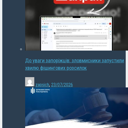
До уваги запоріжців: зловмисники запустили
хвилю фішингових розсилок
zapsich
,
23/07/2026