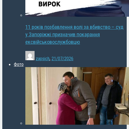
11 років позбавлення волі за вбивство – суд
у Запоріжжі призначив покарання
ексвійськовослужбовцю
zapsich
,
21/07/2026
Фото