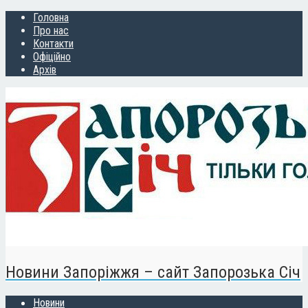
Головна
Про нас
Контакти
Офіційно
Архів
Новини Запоріжжя – сайт Запорозька Січ
Новини