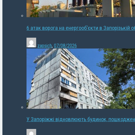
6 атак ворога на енергооб’єкти в Запорізькій о
zapsich
,
07/08/2026
У Запоріжжі відновлюють будинок, пошкодже