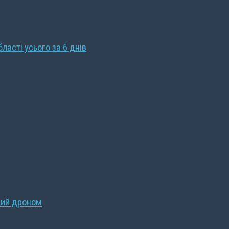
бласті усього за 6 днів
ний дроном