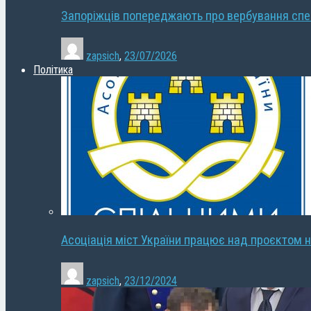
Запоріжців попереджають про вербування сп
zapsich
,
23/07/2026
Політика
Асоціація міст України працює над проєктом н
zapsich
,
23/12/2024