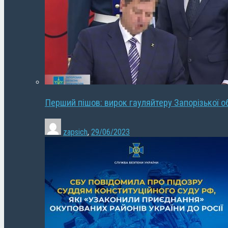
Перший пішов: вирок гауляйтеру Запорізької о
zapsich
,
29/06/2023