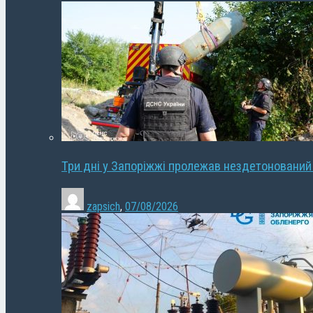
Три дні у Запоріжжі пролежав нездетонований
zapsich
,
07/08/2026