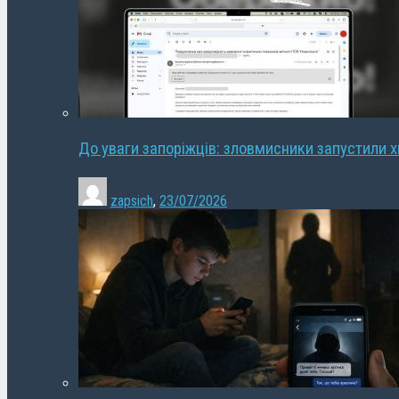
До уваги запоріжців: зловмисники запустили 
zapsich
,
23/07/2026