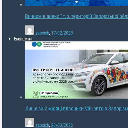
Винним в анексії т.о. територій Запорізької об
zapsich
,
17/02/2023
Економіка
Лише за 2 місяці власники VIP-авто в Запорізь
zapsich
,
26/03/2026