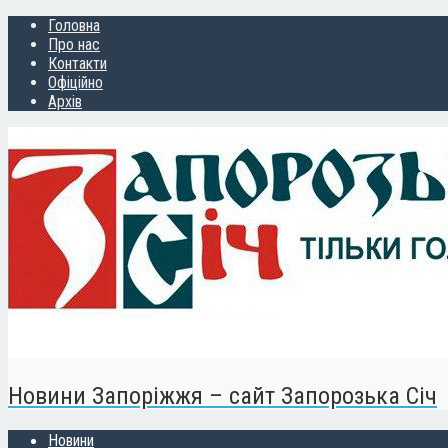
Головна
Про нас
Контакти
Офіційно
Архів
Новини Запоріжжя – сайт Запорозька Січ
Новини