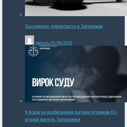
Засуджено диверсанта в Запоріжжі
zapsich
,
05/08/2026
6 років за розбещення дитини отримав 63-
річний житель Запоріжжя