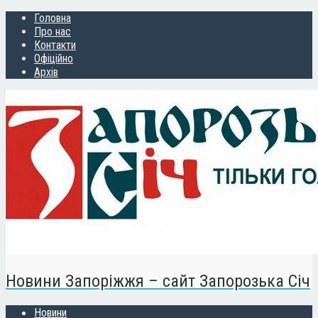
Головна
Про нас
Контакти
Офіційно
Архів
Новини Запоріжжя – сайт Запорозька Січ
Новини