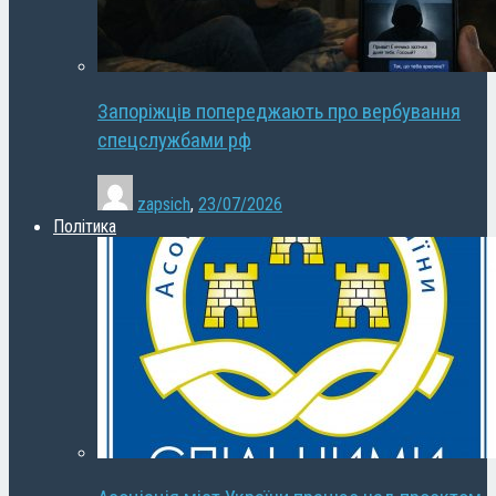
Запоріжців попереджають про вербування
спецслужбами рф
zapsich
,
23/07/2026
Політика