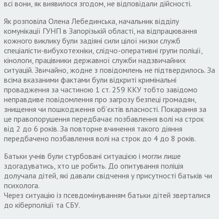
всі вони, як виявилося згодом, не відповідали дійсності.
Як розповіла Олена Лебединська, начальник відділу
комунікації ГУНП в Запорізькій області, на відпрацювання
кожного виклику були задіяні сили цілої низки служб
спеціалісти-вибухотехніки, слідчо-оперативні групи поліції,
кінологи, працівники державної служби надзвичайних
ситуацій. Звичайно, жодне з повідомлень не підтвердилось. За
всіма вказаними фактами були відкриті кримінальні
провадження за частиною 1 ст. 259 ККУ тобто завідомо
неправдиве повідомлення про загрозу безпеці громадян,
знищення чи пошкодження об’єктів власності. Покарання за
це правопорушення передбачає позбавлення волі на строк
від 2 до 6 років. За повторне вчинення такого діяння
передбачено позбавлення волі на строк до 4 до 8 років.
Батьки учнів були стурбовані ситуацією і могли лише
здогадуватись, хто це робить. До опитування поліція
долучала дітей, які давали свідчення у присутності батьків чи
психолога.
Через ситуацію із псевдомінуванням батьки дітей зверталися
до кіберполіції та СБУ.