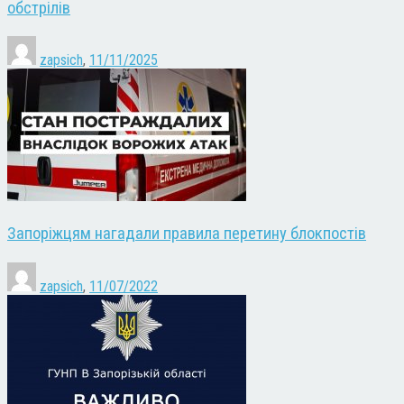
обстрілів
zapsich
,
11/11/2025
Запоріжцям нагадали правила перетину блокпостів
zapsich
,
11/07/2022