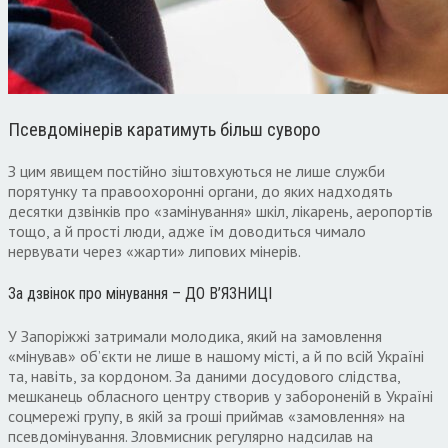
Псевдомінерів каратимуть більш суворо
З цим явищем постійно зіштовхуються не лише служби
порятунку та правоохоронні органи, до яких надходять
десятки дзвінків про «замінування» шкіл, лікарень, аеропортів
тощо, а й прості люди, адже їм доводиться чимало
нервувати через «жарти» липових мінерів.
За дзвінок про мінування – ДО В’ЯЗНИЦІ
У Запоріжжі затримали молодика, який на замовлення
«мінував» об’єкти не лише в нашому місті, а й по всій Україні
та, навіть, за кордоном. За даними досудового слідства,
мешканець обласного центру створив у забороненій в Україні
соцмережі групу, в якій за гроші приймав «замовлення» на
псевдомінування. Зловмисник регулярно надсилав на