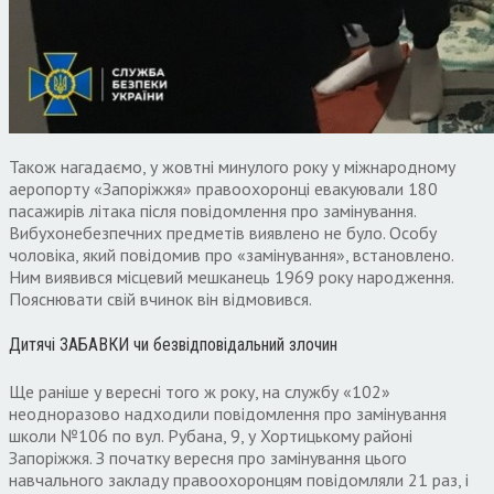
Також нагадаємо, у жовтні минулого року у міжнародному
аеропорту «Запоріжжя» правоохоронці евакуювали 180
пасажирів літака після повідомлення про замінування.
Вибухонебезпечних предметів виявлено не було. Особу
чоловіка, який повідомив про «замінування», встановлено.
Ним виявився місцевий мешканець 1969 року народження.
Пояснювати свій вчинок він відмовився.
Дитячі ЗАБАВКИ чи безвідповідальний злочин
Ще раніше у вересні того ж року, на службу «102»
неодноразово надходили повідомлення про замінування
школи №106 по вул. Рубана, 9, у Хортицькому районі
Запоріжжя. З початку вересня про замінування цього
навчального закладу правоохоронцям повідомляли 21 раз, і