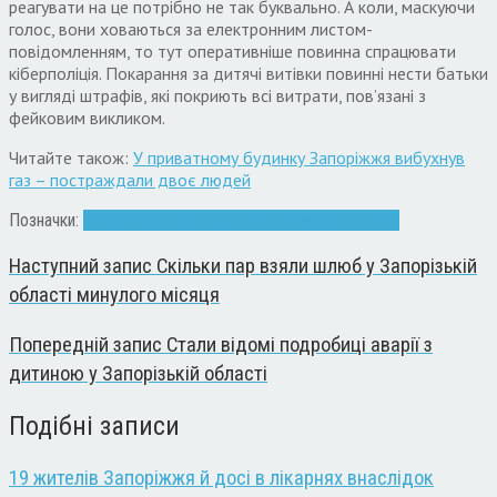
реагувати на це потрібно не так буквально. А коли, маскуючи
голос, вони ховаються за електронним листом-
повідомленням, то тут оперативніше повинна спрацювати
кіберполіція. Покарання за дитячі витівки повинні нести батьки
у вигляді штрафів, які покриють всі витрати, пов’язані з
фейковим викликом.
Читайте також:
У приватному будинку Запоріжжя вибухнув
газ – постраждали двоє людей
Позначки:
Запоріжжя
злочин
мінування
покарання
поліція
Наступний запис
Скільки пар взяли шлюб у Запорізькій
області минулого місяця
Попередній запис
Стали відомі подробиці аварії з
дитиною у Запорізькій області
Подібні записи
19 жителів Запоріжжя й досі в лікарнях внаслідок