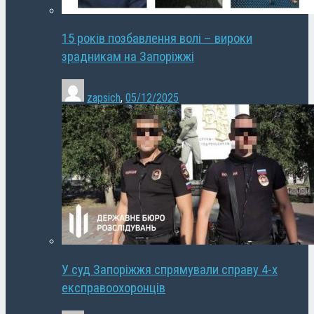
15 років позбавлення волі – вироки
зрадникам на Запоріжжі
zapsich
,
05/12/2025
У суд Запоріжжя спрямували справу 4-х
експравоохоронців