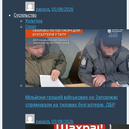
zapsich
,
05/08/2026
Суспільство
Культура
Спорт
Мільйони грошей військових на Запоріжжі
спрямували на тилових бухгалтерів: ДБР
zapsich
,
03/08/2026