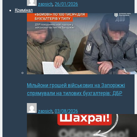
zapsich
,
26/01/2026
Кримінал
Мільйони грошей військових на Запоріжжі
спрямували на тилових бухгалтерів: ДБР
zapsich
,
03/08/2026