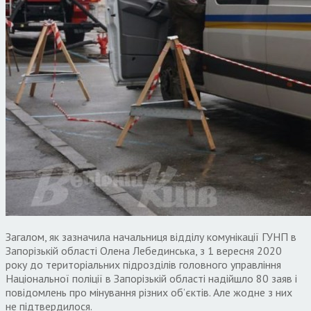
Загалом, як зазначила начальниця відділу комунікації ГУНП в
Запорізькій області Олена Лебединська, з 1 вересня 2020
року до територіальних підрозділів головного управління
Національної поліції в Запорізькій області надійшло 80 заяв і
повідомлень про мінування різних об’єктів. Але жодне з них
не підтвердилося.