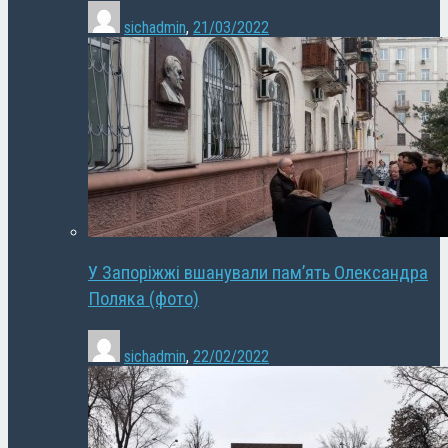
sichadmin
,
21/03/2022
У Запоріжжі вшанували пам’ять Олександра
Поляка (фото)
sichadmin
,
22/02/2022