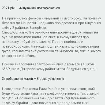
2021 рік – «мінування» повторюються
Не припинились фейкові «мінування» і цього року. На початку
березня до Нацполіції надійшло повідомлення про мінування
шкіл у 2 районах Запоріжжя.
Спершу, близько 8-ї ранку, на електронну адресу гімназії на
вул. Маяковського надійшов лист, в якому йшлося про
приховану вибухівку в закладі. Про це повідомили
правоохоронцям. На місце події виїхала слідчо-оперативна
група, спеціалісти вибухотехніки та кінологи. Та, звісно, нічого
«такого» не знайшли.
Пізніше аналогічний електронний лист отримали і в школі
№69, що в Дніпровському районі міста. Ведуться слідчі дії.
За небезпечні жарти – 8 років ув’язнення
Нещодавно Верховна Рада України ухвалила закон, який
буде жорстокіше карати «телефонних мінерів». Так, у законі
№3911 «Про внесення змін до статті 259 Кримінального
кодексу України щодо посилення відповідальності за