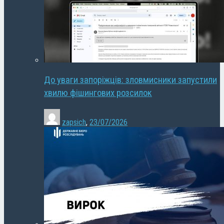
До уваги запоріжців: зловмисники запустили
хвилю фішингових розсилок
zapsich
,
23/07/2026