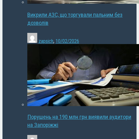
Викрили АЗС, що торгували пальним без
дозволів
zapsich
,
10/02/2026
Порушень на 190 млн грн виявили аудитори
на Запоріжжі