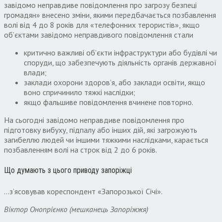
завідомо неправдиве повідомлення про загрозу безпеці
громадян» внесено зміни, якими передбачається позбавлення
волі від 4 до 8 років для «телефонних терористів», якщо
об’єктами завідомо неправдивого повідомлення стали
критично важливі об’єкти інфраструктури або будівлі чи
споруди, що забезпечують діяльність органів державної
влади;
заклади охорони здоров’я, або заклади освіти, якщо
воно спричинило тяжкі наслідки;
якщо фальшиве повідомлення вчинене повторно.
На сьогодні завідомо неправдиве повідомлення про
підготовку вибуху, підпалу або інших дій, які загрожують
загибеллю людей чи іншими тяжкими наслідками, карається
позбавленням волі на строк від 2 до 6 років.
Що думають з цього приводу запоріжці
…з’ясовував кореспондент «Запорозької Січі».
Віктор Онопрієнко (мешканець Запоріжжя)