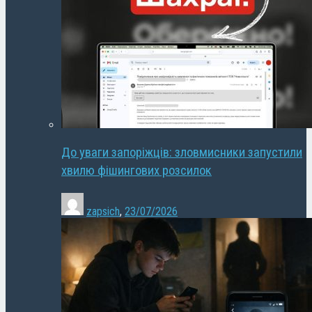
До уваги запоріжців: зловмисники запустили
хвилю фішингових розсилок
zapsich
,
23/07/2026