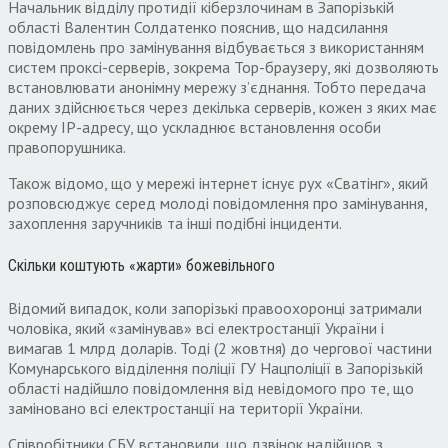
Начальник відділу протидії кіберзлочинам в Запорізькій
області Валентин Солдатенко пояснив, що надсилання
повідомлень про замінування відбувається з використанням
систем проксі-серверів, зокрема Тор-браузеру, які дозволяють
встановлювати анонімну мережу з’єднання. Тобто передача
даних здійснюється через декілька серверів, кожен з яких має
окрему ІР-адресу, що ускладнює встановлення особи
правопорушника.
Також відомо, що у мережі інтернет існує рух «Сватінг», який
розповсюджує серед молоді повідомлення про замінування,
захоплення заручників та інші подібні інциденти.
Скільки коштують «жарти» божевільного
Відомий випадок, коли запорізькі правоохоронці затримали
чоловіка, який «замінував» всі електростанції України і
вимагав 1 млрд доларів. Тоді (2 жовтня) до чергової частини
Комунарського відділення поліції ГУ Нацполіції в Запорізькій
області надійшло повідомлення від невідомого про те, що
заміновано всі електростанції на території України.
Співробітники СБУ встановили, що дзвінок надійшов з