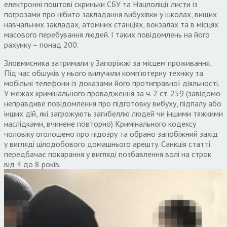
електронні поштові скриньки СБУ та Нацполіції листи із
погрозами про нібито закладання вибухівки у школах, вищих
навчальних закладах, атомних станціях, вокзалах та в місцях
масового перебування людей. І таких повідомлень на його
рахунку – понад 200.
Зловмисника затримали у Запоріжжі за місцем проживання.
Під час обшуків у нього вилучили комп’ютерну техніку та
мобільні телефони із доказами його протиправної діяльності.
У межах кримінального провадження за ч. 2 ст. 259 (завідомо
неправдиве повідомлення про підготовку вибуху, підпалу або
інших дій, які загрожують загибеллю людей чи іншими тяжкими
наслідками, вчинене повторно) Кримінального кодексу
чоловіку оголошено про підозру та обрано запобіжний захід
у вигляді цілодобового домашнього арешту. Санкція статті
передбачає покарання у вигляді позбавлення волі на строк
від 4 до 8 років.