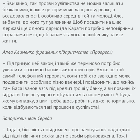
– Звичайно, такі прояви хуліганства не можна залишати
безкарними, інакше це спричиняє ланцюгову реакцію
вседозволеності, особливо серед дітей та молоді. Але,
вибачте, до чого тут ув’язнення Щоб посадити на шию
державі ще одного дармоїда Карати потрібно непомірними
штрафами сім’ю, щоб запам’яталось це шибенику на все
життя.
Алла Клименко (працівник підприємства «Прогрес»)
– Підтримую цей закон, і такий же терміново потрібно
ухвалити стосовно банківських колекторів. Адже це той
самий телефонний тероризм, коли тобі хто завгодно може
подзвонити, особливо пізно ввечері, і повідомити, що якийсь
там Вася Іванов взяв під кредит гроші у банку, а ви повинні їх
віддати. І це регулярно відбувається в нашому місті. У будь-
якому випадку, з цим треба щось робити, адже ненормально,
коли відбуваються такі процеси в суспільстві.
Запоріжець Іван Середа
– Гадаю, більшість повідомлень про замінування надходить
від підлітків, чия психіка ще не зовсім врівноважена. Тож і