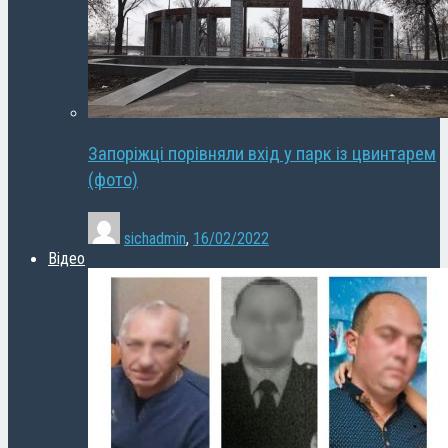
Запоріжці порівняли вхід у парк із цвинтарем
(фото)
sichadmin
,
16/02/2022
Відео