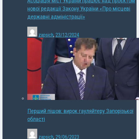
Асоціація міст України працює над проєктом
нової редакції Закону України «Про місцеві
державні адміністрації»
zapsich
,
23/12/2024
Перший пішов: вирок гауляйтеру Запорізької
області
zapsich
,
29/06/2023