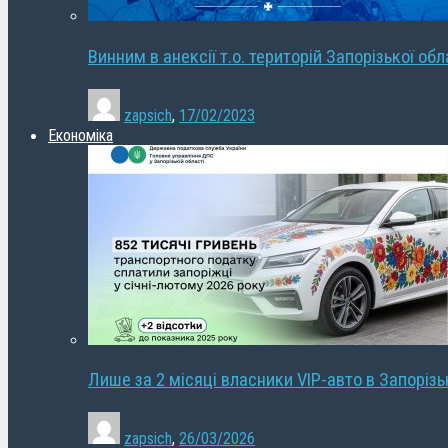
Винним в анексії т.о. територій Запорізької об
zapsich
,
17/02/2023
Економіка
Лише за 2 місяці власники VIP-авто в Запорізь
zapsich
,
26/03/2026