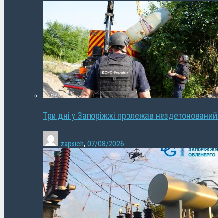
Три дні у Запоріжжі пролежав нездетонований
zapsich
,
07/08/2026