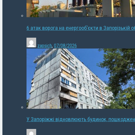
6 атак ворога на енергооб’єкти в Запорізькій о
zapsich
,
07/08/2026
У Запоріжжі відновлюють будинок, пошкодже