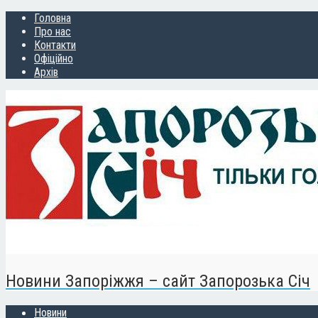
Головна
Про нас
Контакти
Офіційно
Архів
Новини Запоріжжя – сайт Запорозька Січ
Новини