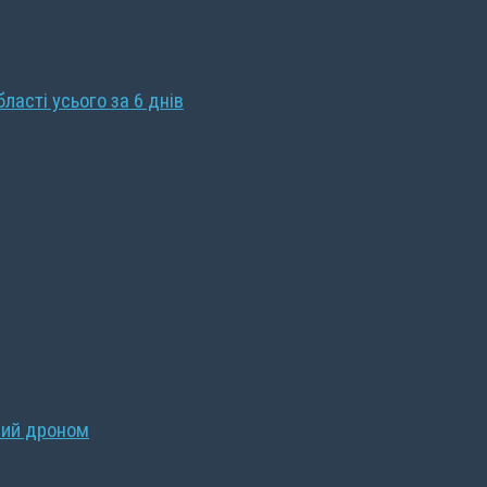
бласті усього за 6 днів
ний дроном