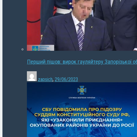
Перший пішов: вирок гауляйтеру Запорізької о
zapsich
,
29/06/2023