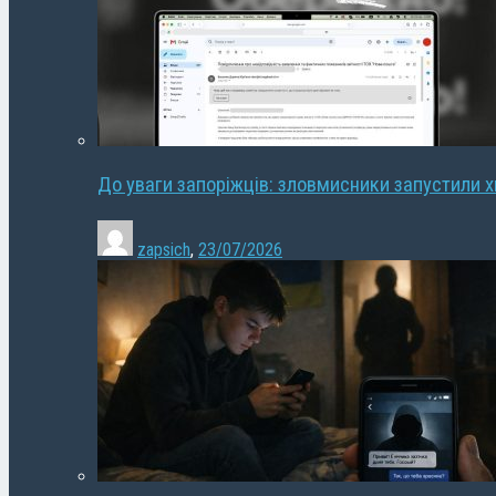
До уваги запоріжців: зловмисники запустили 
zapsich
,
23/07/2026