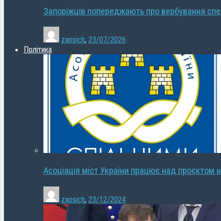
Запоріжців попереджають про вербування сп
zapsich
,
23/07/2026
Політика
Асоціація міст України працює над проєктом н
zapsich
,
23/12/2024