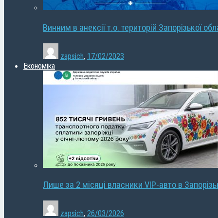
Винним в анексії т.о. територій Запорізької об
zapsich
,
17/02/2023
Економіка
Лише за 2 місяці власники VIP-авто в Запорізь
zapsich
,
26/03/2026