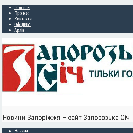
Головна
Про нас
Контакти
Офіційно
Архів
Новини Запоріжжя – сайт Запорозька Січ
Новини