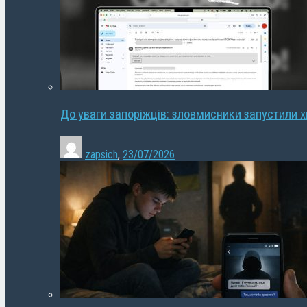
До уваги запоріжців: зловмисники запустили 
zapsich
,
23/07/2026