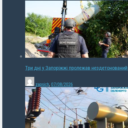
Три дні у Запоріжжі пролежав нездетонований
zapsich
,
07/08/2026