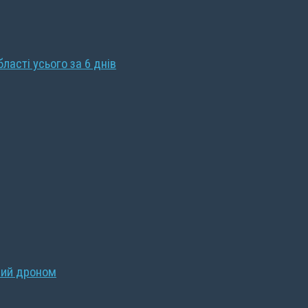
бласті усього за 6 днів
ний дроном