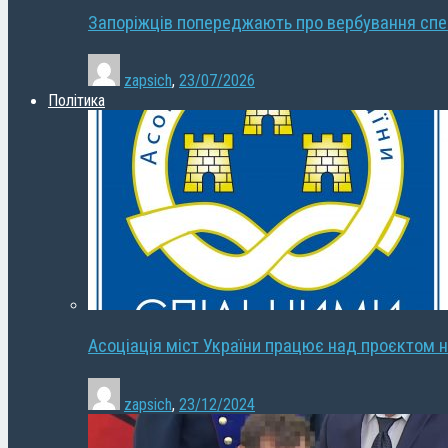
Запоріжців попереджають про вербування сп
zapsich
,
23/07/2026
Політика
Асоціація міст України працює над проєктом н
zapsich
,
23/12/2024