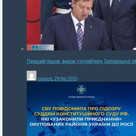
Перший пішов: вирок гауляйтеру Запорізької о
zapsich
,
29/06/2023