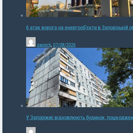
6 атак ворога на енергооб’єкти в Запорізькій о
zapsich
,
07/08/2026
У Запоріжжі відновлюють будинок, пошкодже