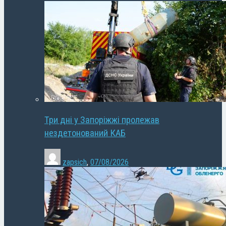
Три дні у Запоріжжі пролежав
нездетонований КАБ
zapsich
,
07/08/2026