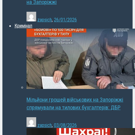
на Запоріжжі
zapsich
,
26/01/2026
Кримінал
Мільйони грошей військових на Запоріжжі
спрямували на тилових бухгалтерів: ДБР
zapsich
,
03/08/2026