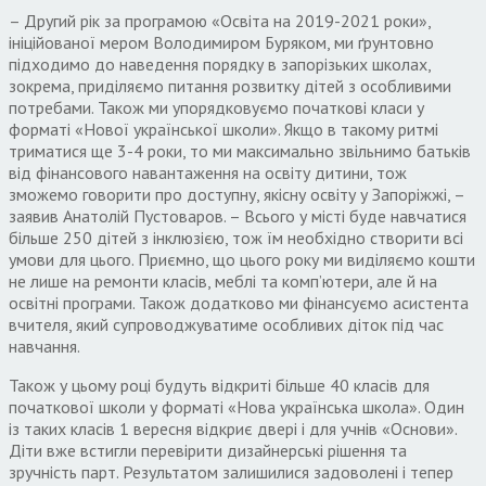
– Другий рік за програмою «Освіта на 2019-2021 роки»,
ініційованої мером Володимиром Буряком, ми ґрунтовно
підходимо до наведення порядку в запорізьких школах,
зокрема, приділяємо питання розвитку дітей з особливими
потребами. Також ми упорядковуємо початкові класи у
форматі «Нової української школи». Якщо в такому ритмі
триматися ще 3-4 роки, то ми максимально звільнимо батьків
від фінансового навантаження на освіту дитини, тож
зможемо говорити про доступну, якісну освіту у Запоріжжі, –
заявив Анатолій Пустоваров. – Всього у місті буде навчатися
більше 250 дітей з інклюзією, тож їм необхідно створити всі
умови для цього. Приємно, що цього року ми виділяємо кошти
не лише на ремонти класів, меблі та комп’ютери, але й на
освітні програми. Також додатково ми фінансуємо асистента
вчителя, який супроводжуватиме особливих діток під час
навчання.
Також у цьому році будуть відкриті більше 40 класів для
початкової школи у форматі «Нова українська школа». Один
із таких класів 1 вересня відкриє двері і для учнів «Основи».
Діти вже встигли перевірити дизайнерські рішення та
зручність парт. Результатом залишилися задоволені і тепер