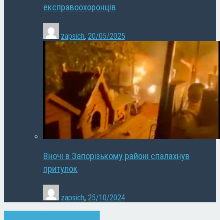
експравоохоронців
zapsich
,
20/05/2025
Вночі в Запорізькому районі спалахнув
притулок
zapsich
,
25/10/2024
Запоріжжя
Новини
Суспільство