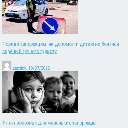
Поради запоріжцям: як допомогти дитині не боятися
сирени й гучного гуркоту
zapsich
,
18/07/2022
Літні пропозиції для маленьких запоріжців