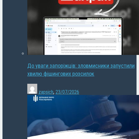
До уваги запоріжців: зловмисники запустили
хвилю фішингових розсилок
zapsich
,
23/07/2026