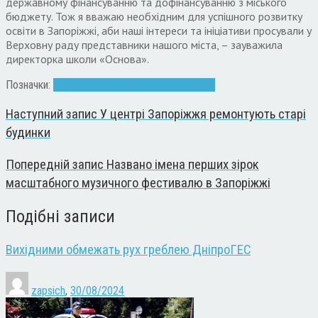
державному фінансуванню та дофінансуванню з міського
бюджету. Тож я вважаю необхідним для успішного розвитку
освіти в Запоріжжі, аби наші інтереси та ініціативи просували у
Верховну раду представники нашого міста, – зауважила
директорка школи «Основа».
Позначки:
Анатолій Пустоваров
діти
ігри
школа
Наступний запис
У центрі Запоріжжя ремонтують старі
будинки
Попередній запис
Названо імена перших зірок
масштабного музичного фестивалю в Запоріжжі
Подібні записи
Вихідними обмежать рух греблею ДніпроГЕС
zapsich
,
30/08/2024