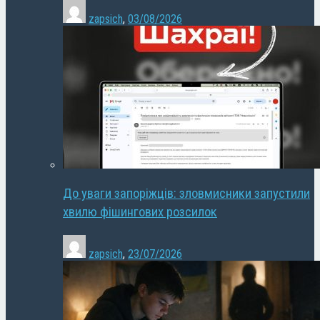
zapsich
,
03/08/2026
До уваги запоріжців: зловмисники запустили
хвилю фішингових розсилок
zapsich
,
23/07/2026