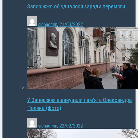
Запоріжжя об’єдналося заради перемоги
sichadmin
,
21/03/2022
У Запоріжжі вшанували пам’ять Олександра
Поляка (фото)
sichadmin
,
22/02/2022