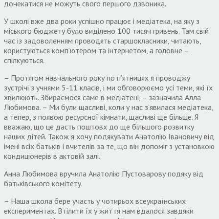
дочекатися не можуть свого першого дзвоника.
У школі вже два роки успішно працює і медіатека, на яку з
міського бюджету було виділено 100 тисяч гривень. Там свій
час із задоволенням проводять старшокласники, читають,
користуються комп’ютером та інтернетом, а головне –
спілкуються.
– Протягом навчального року по п’ятницях я проводжу
зустрічі з учнями 5-11 класів, і ми обговорюємо усі теми, які їх
хвилюють. Збираємося саме в медіатеці, – зазначила Алла
Любимова. – Ми були щасливі, коли у нас з’явилася медіатека,
а тепер, з появою ресурсної кімнати, щасливі ще більше. Я
вважаю, що це дасть поштовх до ще більшого розвитку
наших дітей. Також я хочу подякувати Анатолію Івановичу від
імені всіх батьків і вчителів за те, що він допоміг з установкою
кондиціонерів в актовій залі.
Анна Любимова вручила Анатолію Пустоварову подяку від
батьківського комітету.
– Наша школа бере участь у чотирьох всеукраїнських
експериментах. Втілити їх у життя нам вдалося завдяки