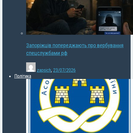
Запоріжців попереджають про вербування
спецслужбами рф
zapsich
,
23/07/2026
Політика