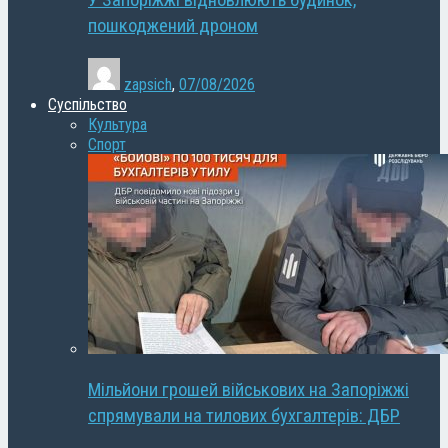
У Запоріжжі відновлюють будинок,
пошкоджений дроном
zapsich
,
07/08/2026
Суспільство
Культура
Спорт
Мільйони грошей військових на Запоріжжі
спрямували на тилових бухгалтерів: ДБР