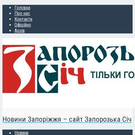
Головна
Про нас
Контакти
Офіційно
Архів
Новини Запоріжжя – сайт Запорозька Січ
Новини