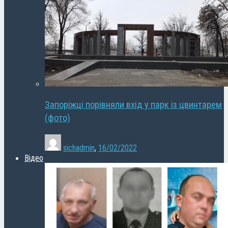
Запоріжці порівняли вхід у парк із цвинтарем
(фото)
sichadmin
,
16/02/2022
Відео