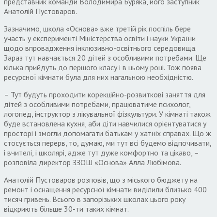
представник команди Володимира Буряка, його заступник
Анатолій Пустоваров.
Зазначимо, школа «Основа» вже третій рік поспіль бере
участь у експерименті Міністерства освіти і науки України
щодо впровадження інклюзивно-освітнього середовища.
Зараз тут навчається 20 дітей з особливими потребами. Ще
кілька прийдуть до першого класу і в цьому році. Тож поява
ресурсної кімнати була для них нагальною необхідністю.
– Тут будуть проходити корекційно-розвиткові заняття для
дітей з особливими потребами, працюватиме психолог,
логопед, інструктор з лікувальної фізкультури. У кімнаті також
буде встановлена кухня, аби діти навчилися орієнтуватися у
просторі і змогли допомагати батькам у хатніх справах. Що ж
стосується перерв, то, думаю, ми тут всі будемо відпочивати,
і вчителі, і школярі, адже тут дуже комфортно та цікаво, –
розповіла директор ЗЗОШ «Основа» Алла Любімова.
Анатолій Пустоваров розповів, що з міського бюджету на
ремонт і оснащення ресурсної кімнати виділили близько 400
тисяч гривень. Всього в запорізьких школах цього року
відкриють більше 30-ти таких кімнат.