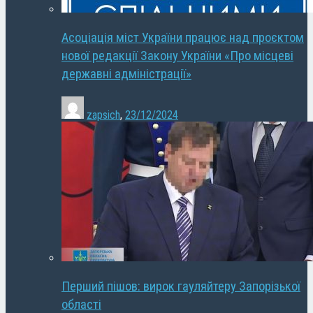
Асоціація міст України працює над проєктом
нової редакції Закону України «Про місцеві
державні адміністрації»
zapsich
,
23/12/2024
Перший пішов: вирок гауляйтеру Запорізької
області