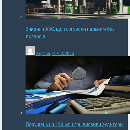
Викрили АЗС, що торгували пальним без
дозволів
zapsich
,
10/02/2026
Порушень на 190 млн грн виявили аудитори