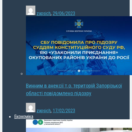
zapsich
,
29/06/2023
Винним в анексії т.о. територій Запорізької
області повідомлено підозру
zapsich
,
17/02/2023
Економіка