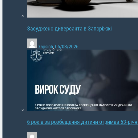
Засуджено диверсанта в Запоріжжі
zapsich
,
05/08/2026
6 років за розбещення дитини отримав 63-річ