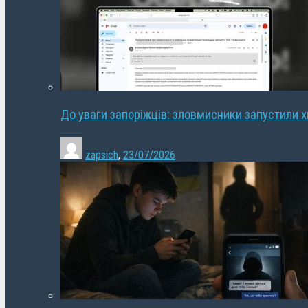
До уваги запоріжців: зловмисники запустили 
zapsich
,
23/07/2026