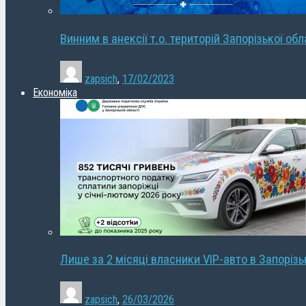
Винним в анексії т.о. територій Запорізької об
zapsich
,
17/02/2023
Економіка
Лише за 2 місяці власники VIP-авто в Запорізь
zapsich
,
26/03/2026