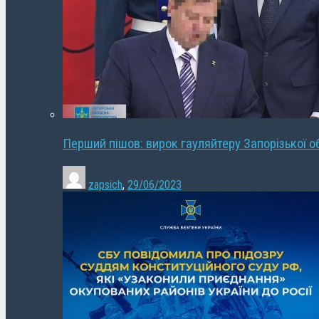
Перший пішов: вирок гауляйтеру Запорізької о
zapsich
,
29/06/2023