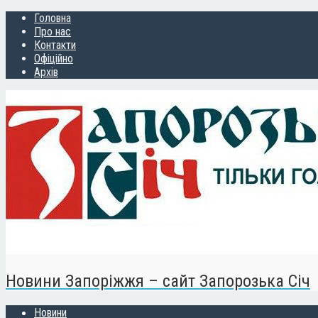
Головна
Про нас
Контакти
Офіційно
Архів
Новини Запоріжжя – сайт Запорозька Січ
Новини