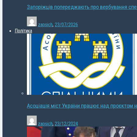
Запоріжців попереджають про вербування сп
zapsich
,
23/07/2026
Політика
Асоціація міст України працює над проєктом н
zapsich
,
23/12/2024