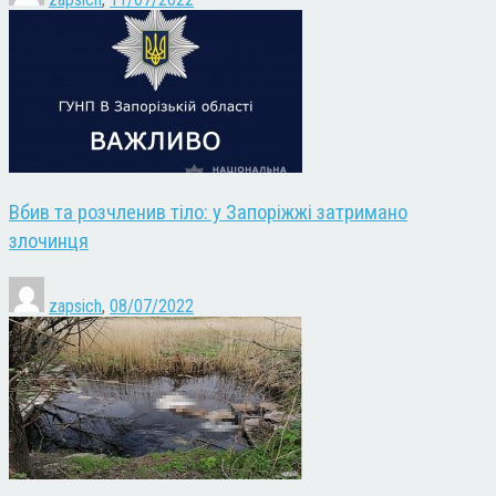
Вбив та розчленив тіло: у Запоріжжі затримано
злочинця
zapsich
,
08/07/2022