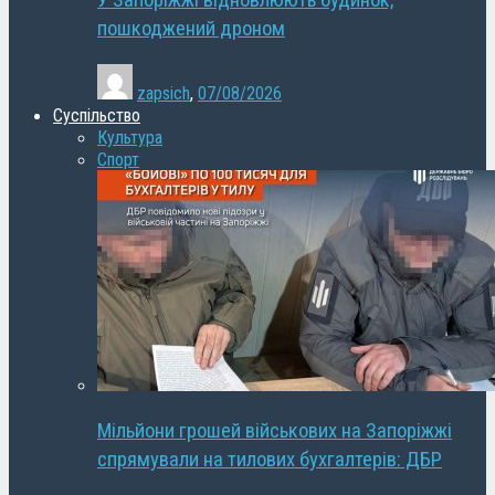
У Запоріжжі відновлюють будинок,
пошкоджений дроном
zapsich
,
07/08/2026
Суспільство
Культура
Спорт
Мільйони грошей військових на Запоріжжі
спрямували на тилових бухгалтерів: ДБР