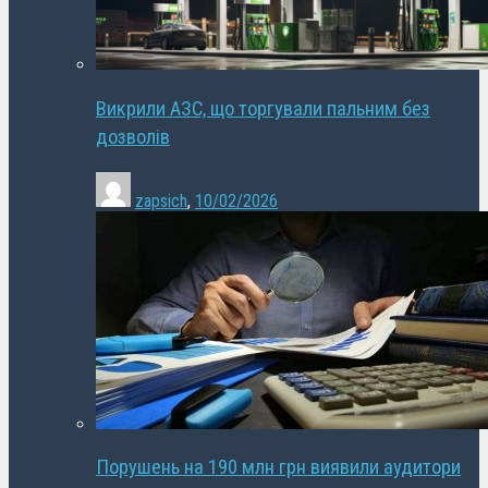
Викрили АЗС, що торгували пальним без
дозволів
zapsich
,
10/02/2026
Порушень на 190 млн грн виявили аудитори