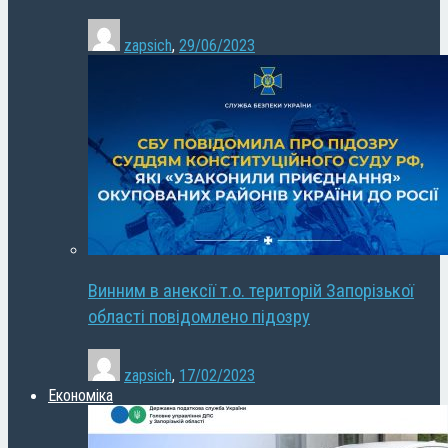
zapsich
,
29/06/2023
Винним в анексії т.о. територій Запорізької
області повідомлено підозру
zapsich
,
17/02/2023
Економіка