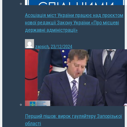
Асоціація міст України працює над проєктом
нової редакції Закону України «Про місцеві
державні адміністрації»
zapsich
,
23/12/2024
Перший пішов: вирок гауляйтеру Запорізької
області