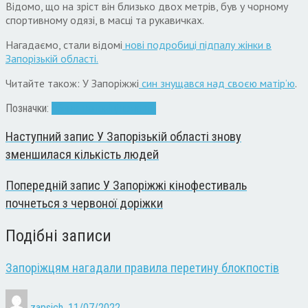
Відомо, що на зріст він близько двох метрів, був у чорному
спортивному одязі, в масці та рукавичках.
Нагадаємо, стали відомі
нові подробиці підпалу жінки в
Запорізькій області.
Читайте також: У Запоріжжі
син знущався над своєю матір’ю
.
Позначки:
Вбивство
поліція
смерть
Наступний запис
У Запорізькій області знову
зменшилася кількість людей
Попередній запис
У Запоріжжі кінофестиваль
почнеться з червоної доріжки
Подібні записи
Запоріжцям нагадали правила перетину блокпостів
zapsich
,
11/07/2022