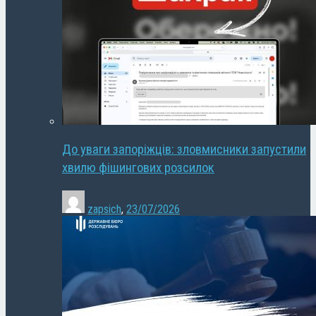
До уваги запоріжців: зловмисники запустили
хвилю фішингових розсилок
zapsich
,
23/07/2026