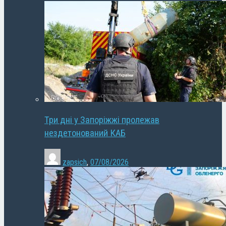
Три дні у Запоріжжі пролежав
нездетонований КАБ
zapsich
,
07/08/2026