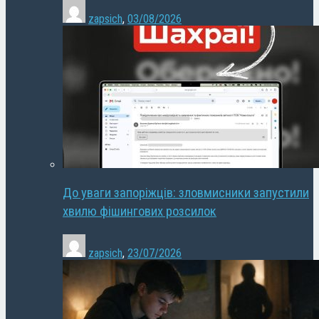
zapsich
,
03/08/2026
До уваги запоріжців: зловмисники запустили
хвилю фішингових розсилок
zapsich
,
23/07/2026