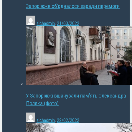
Запоріжжя об’єдналося заради перемоги
sichadmin
,
21/03/2022
У Запоріжжі вшанували пам’ять Олександра
Поляка (фото)
sichadmin
,
22/02/2022