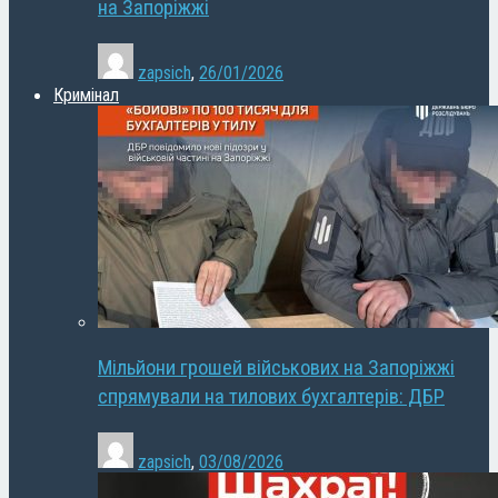
на Запоріжжі
zapsich
,
26/01/2026
Кримінал
Мільйони грошей військових на Запоріжжі
спрямували на тилових бухгалтерів: ДБР
zapsich
,
03/08/2026