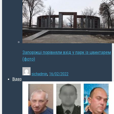
Запоріжці порівняли вхід у парк із цвинтарем
(фото)
sichadmin
,
16/02/2022
Відео