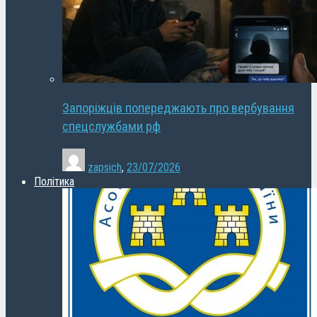
Запоріжців попереджають про вербування
спецслужбами рф
zapsich
,
23/07/2026
Політика