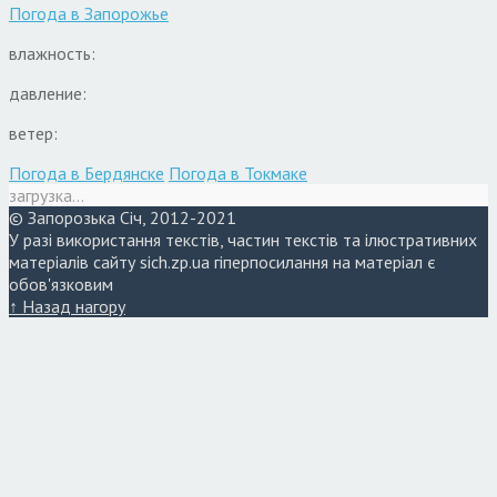
Погода в
Запорожье
влажность:
давление:
ветер:
Погода в Бердянске
Погода в Токмаке
загрузка...
© Запорозька Січ, 2012-2021
У разі використання текстів, частин текстів та ілюстративних
матеріалів сайту sich.zp.ua гіперпосилання на матеріал є
обов'язковим
↑ Назад нагору