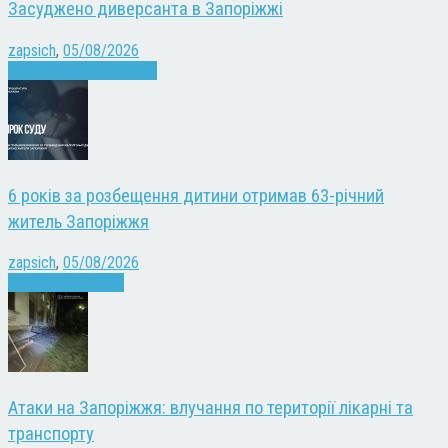
Засуджено диверсанта в Запоріжжі
zapsich
,
05/08/2026
Війна
Запоріжжя
Новини
6 років за розбещення дитини отримав 63-річний
житель Запоріжжя
zapsich
,
05/08/2026
Запоріжжя
Новини
Атаки на Запоріжжя: влучання по території лікарні та
транспорту