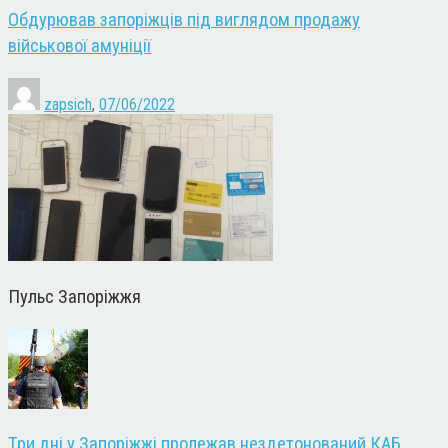
Обдурював запоріжців під виглядом продажу
військової амуніції
zapsich
,
07/06/2022
Пульс Запоріжжя
Три дні у Запоріжжі пролежав нездетонований КАБ