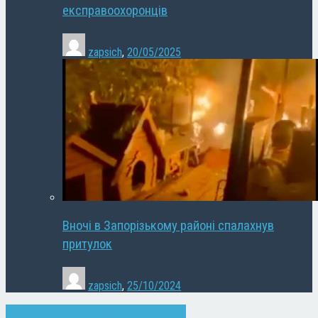
експравоохоронців
zapsich
,
20/05/2025
Вночі в Запорізькому районі спалахнув
притулок
zapsich
,
25/10/2024
Запоріжжя
Кримінал
Новини
Суспільство