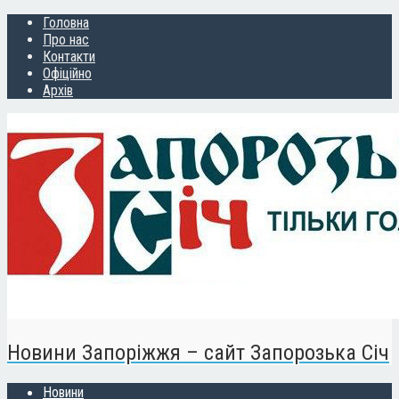
Головна
Про нас
Контакти
Офіційно
Архів
Новини Запоріжжя – сайт Запорозька Січ
Новини