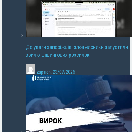
До уваги запоріжців: зловмисники запустили
хвилю фішингових розсилок
zapsich
,
23/07/2026