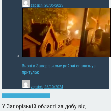
zapsich
,
20/05/2025
Вночі в Запорізькому районі спалахнув
притулок
zapsich
,
25/10/2024
Запоріжжя
Новини
Суспільство
У Запорізькій області за добу від