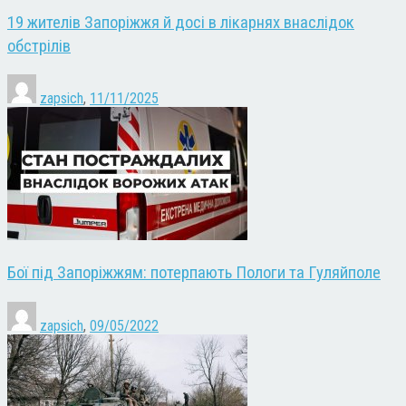
19 жителів Запоріжжя й досі в лікарнях внаслідок
обстрілів
zapsich
,
11/11/2025
Бої під Запоріжжям: потерпають Пологи та Гуляйполе
zapsich
,
09/05/2022