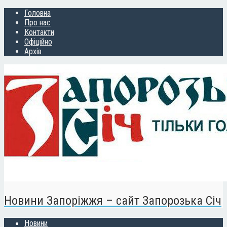
Головна
Про нас
Контакти
Офіційно
Архів
Новини Запоріжжя – сайт Запорозька Січ
Новини