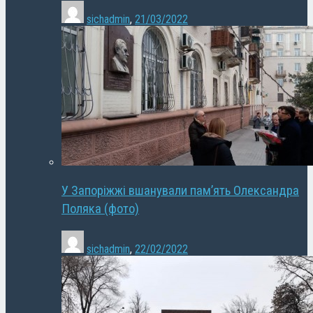
sichadmin
,
21/03/2022
У Запоріжжі вшанували пам’ять Олександра
Поляка (фото)
sichadmin
,
22/02/2022