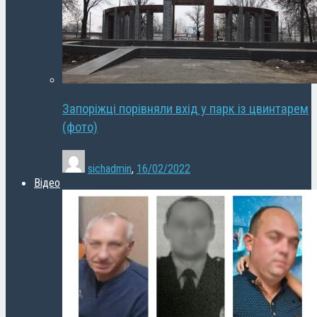
Запоріжці порівняли вхід у парк із цвинтарем
(фото)
sichadmin
,
16/02/2022
Відео