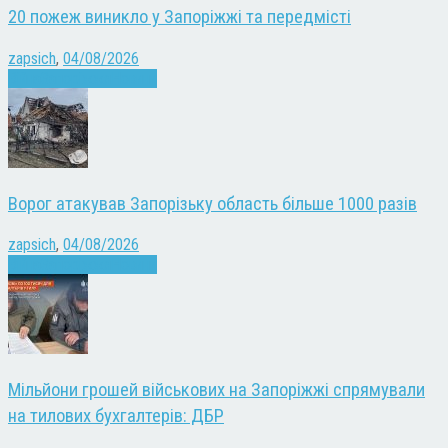
20 пожеж виникло у Запоріжжі та передмісті
zapsich
,
04/08/2026
Війна
Запоріжжя
Новини
Ворог атакував Запорізьку область більше 1000 разів
zapsich
,
04/08/2026
Війна
Запоріжжя
Новини
Мільйони грошей військових на Запоріжжі спрямували
на тилових бухгалтерів: ДБР