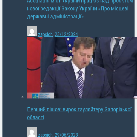
Асоціація міст України працює над проєктом
нової редакції Закону України «Про місцеві
державні адміністрації»
zapsich
,
23/12/2024
Перший пішов: вирок гауляйтеру Запорізької
області
zapsich
,
29/06/2023