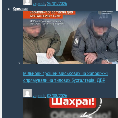
zapsich
,
26/01/2026
Кримінал
Мільйони грошей військових на Запоріжжі
спрямували на тилових бухгалтерів: ДБР
zapsich
,
03/08/2026