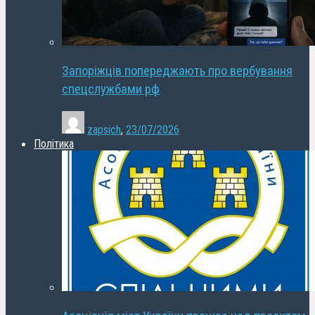
Запоріжців попереджають про вербування
спецслужбами рф
zapsich
,
23/07/2026
Політика