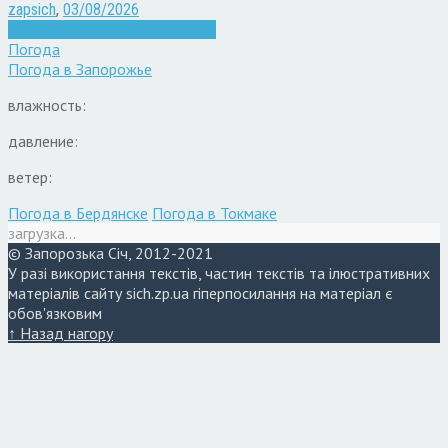
zapsich
,
03/08/2026
Війна
Запоріжжя
Кримінал
Новини
Погода
Погода в
Запорожье
влажность:
давление:
ветер:
Погода в Бердянске
Погода в Токмаке
загрузка...
© Запорозька Січ, 2012-2021
У разі використання текстів, частин текстів та ілюстративних
матеріалів сайту sich.zp.ua гіперпосилання на матеріал є
обов'язковим
↑ Назад нагору