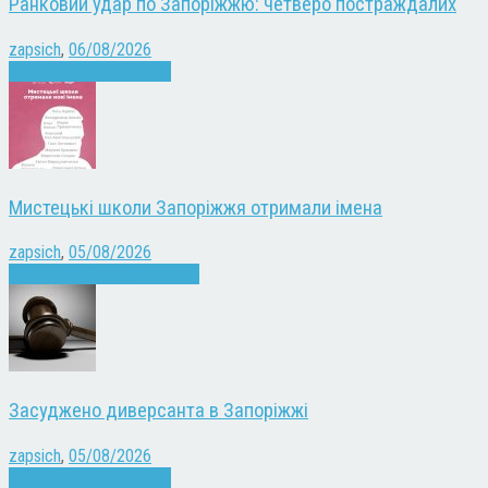
Ранковий удар по Запоріжжю: четверо постраждалих
zapsich
,
06/08/2026
Війна
Запоріжжя
Новини
Мистецькі школи Запоріжжя отримали імена
zapsich
,
05/08/2026
Запоріжжя
Культура
Новини
Засуджено диверсанта в Запоріжжі
zapsich
,
05/08/2026
Війна
Запоріжжя
Новини