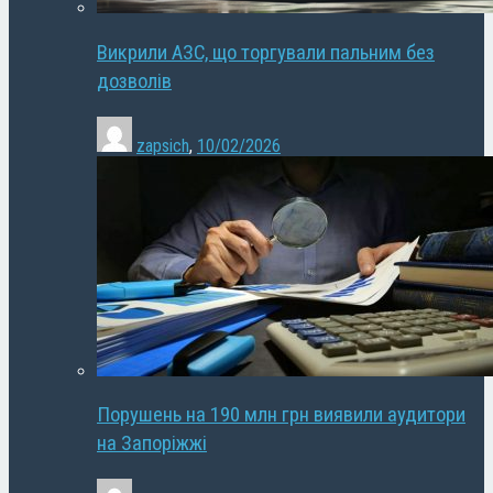
Викрили АЗС, що торгували пальним без
дозволів
zapsich
,
10/02/2026
Порушень на 190 млн грн виявили аудитори
на Запоріжжі