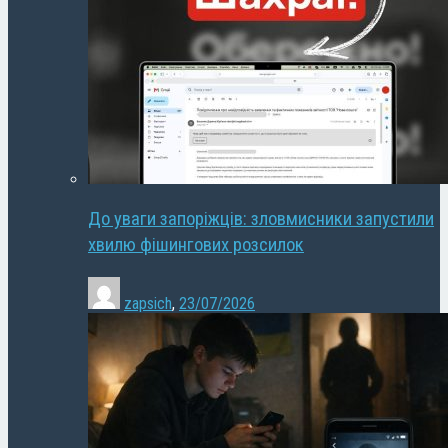
До уваги запоріжців: зловмисники запустили
хвилю фішингових розсилок
zapsich
,
23/07/2026