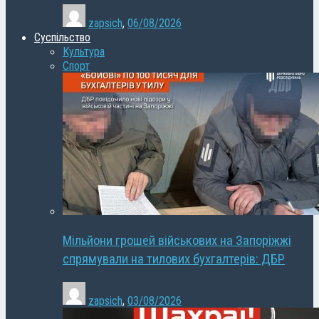
zapsich
,
06/08/2026
Суспільство
Культура
Спорт
Мільйони грошей військових на Запоріжжі
спрямували на тилових бухгалтерів: ДБР
zapsich
,
03/08/2026