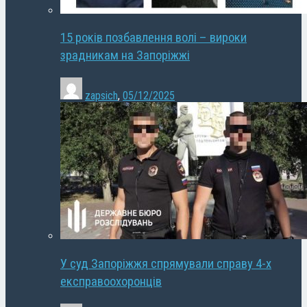
15 років позбавлення волі – вироки
зрадникам на Запоріжжі
zapsich
,
05/12/2025
У суд Запоріжжя спрямували справу 4-х
експравоохоронців