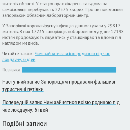
жителів області. У стаціонарах лікарень та вдома на
самоізоляції перебувають 22575 хворих. Про це повідомляє
запорізький обласний лабораторний центр.
У Запоріжжі коронавірусну інфекцію діагностували у 29817
жителів. З них 17235 запоріжців побороли недугу, ще 12198
містян продовжують лікуватись у стаціонарах та вдома під
наглядом медиків.
Читайте також:
Чим зайнятися всією родиною під час
локдауну: 6 ідей
Позначки:
Запоріжжя
інфекція
коронавірус
статистика
хвороба
Наступний запис
Запоріжцям продавали фальшиві
туристичні путівки
Попередній запис
Чим зайнятися всією родиною під
час локдауну: 6 ідей
Подібні записи