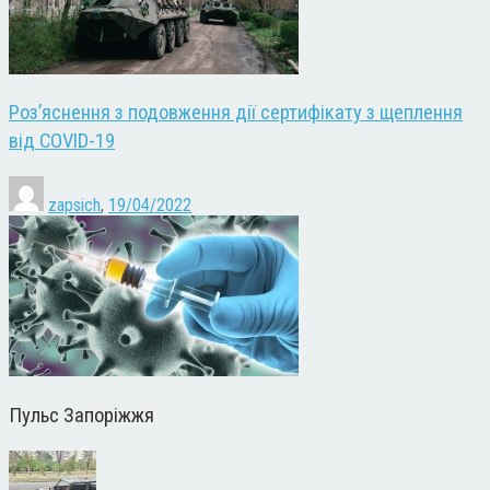
Роз’яснення з подовження дії сертифікату з щеплення
від COVID-19
zapsich
,
19/04/2022
Пульс Запоріжжя