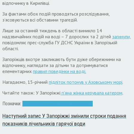
відпочинку в Кирилівці.
За фактами обох подій проводяться розслідування,
з’ясовуються всі обставини трагедій.
Лише за останній тиждень в області виникло 14
надзвичайних подій на воді – 7 дорослих та 2 дітей
загинули,
повідомляє прес-служба ГУ ДСНС України в Запорізькій
області.
Запоріжців вкотре закликають бути дуже обережними на
відпочинку, наглядати за дітьми та дотримуватися
елементарних
правил поведінки на воді.
Нагадаємо, 15-річний
підліток потонув у Азовському морі
.
Читайте також: У Запоріжжі
п’яна жінка керувала катером
.
Позначки:
відпочинок
вода
Рятувальники
смерть
Наступний запис
У Запоріжжі змінили строки подання
показників лічильників гарячої води