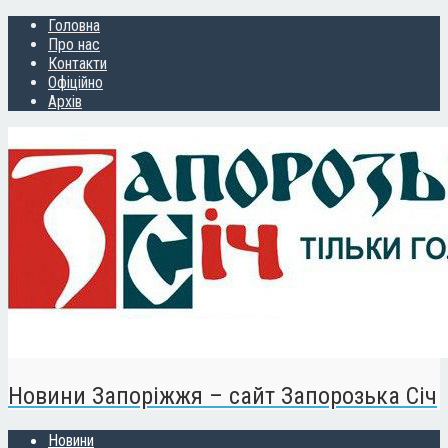
Головна
Про нас
Контакти
Офіційно
Архів
Новини Запоріжжя – сайт Запорозька Січ
Новини