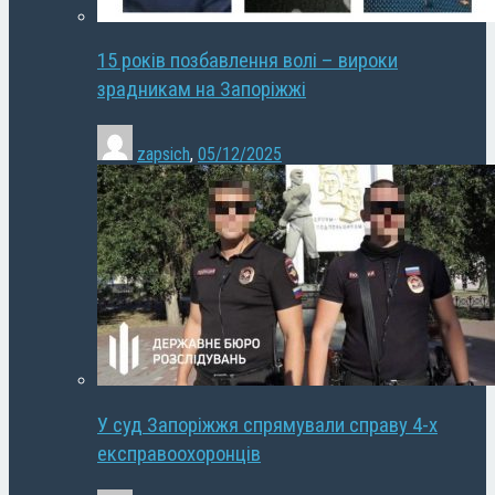
15 років позбавлення волі – вироки
зрадникам на Запоріжжі
zapsich
,
05/12/2025
У суд Запоріжжя спрямували справу 4-х
експравоохоронців