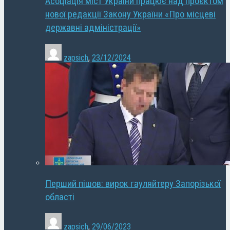
Асоціація міст України працює над проєктом
нової редакції Закону України «Про місцеві
державні адміністрації»
zapsich
,
23/12/2024
Перший пішов: вирок гауляйтеру Запорізької
області
zapsich
,
29/06/2023