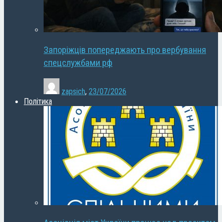
Запоріжців попереджають про вербування
спецслужбами рф
zapsich
,
23/07/2026
Політика