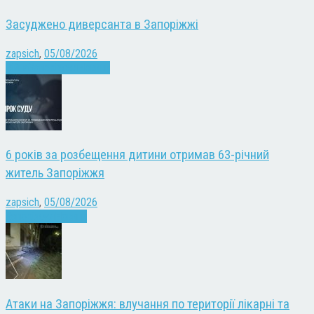
Засуджено диверсанта в Запоріжжі
zapsich
,
05/08/2026
Війна
Запоріжжя
Новини
6 років за розбещення дитини отримав 63-річний
житель Запоріжжя
zapsich
,
05/08/2026
Запоріжжя
Новини
Атаки на Запоріжжя: влучання по території лікарні та