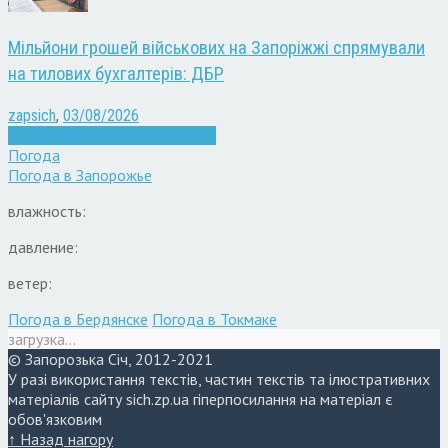
Мільйони грошей військових на Запоріжжі спрямували
на тилових бухгалтерів: ДБР
zapsich
,
03/08/2026
Війна
Запоріжжя
Кримінал
Новини
Погода
Погода в
Запорожье
влажность:
давление:
ветер:
Погода в Бердянске
Погода в Токмаке
загрузка...
© Запорозька Січ, 2012-2021
У разі використання текстів, частин текстів та ілюстративних
матеріалів сайту sich.zp.ua гіперпосилання на матеріал є
обов'язковим
↑ Назад нагору