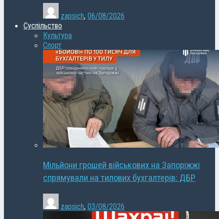
zapsich
,
06/08/2026
Суспільство
Культура
Спорт
Мільйони грошей військових на Запоріжжі
спрямували на тилових бухгалтерів: ДБР
zapsich
,
03/08/2026