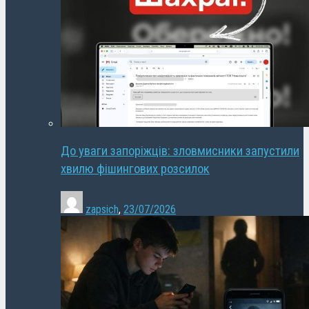
До уваги запоріжців: зловмисники запустили
хвилю фішингових розсилок
zapsich
,
23/07/2026