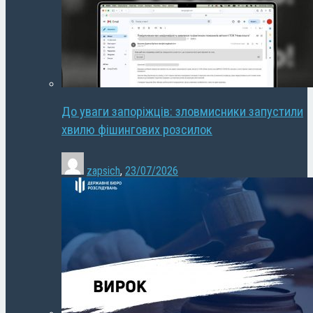
До уваги запоріжців: зловмисники запустили
хвилю фішингових розсилок
zapsich
,
23/07/2026