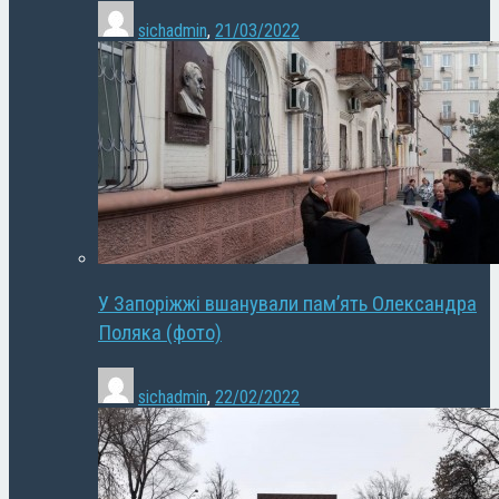
sichadmin
,
21/03/2022
У Запоріжжі вшанували пам’ять Олександра
Поляка (фото)
sichadmin
,
22/02/2022