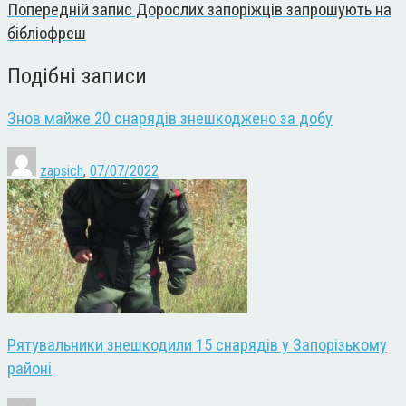
Попередній запис
Дорослих запоріжців запрошують на
бібліофреш
Подібні записи
Знов майже 20 снарядів знешкоджено за добу
zapsich
,
07/07/2022
Рятувальники знешкодили 15 снарядів у Запорізькому
районі