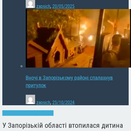
zapsich
,
20/05/2025
Вночі в Запорізькому районі спалахнув
притулок
zapsich
,
25/10/2024
Запоріжжя
Кримінал
Новини
У Запорізькій області втопилася дитина