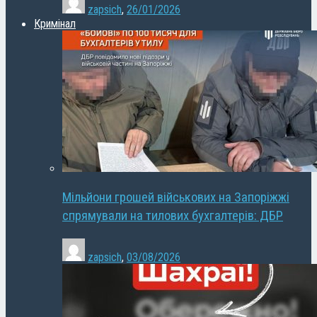
zapsich
,
26/01/2026
Кримінал
Мільйони грошей військових на Запоріжжі
спрямували на тилових бухгалтерів: ДБР
zapsich
,
03/08/2026