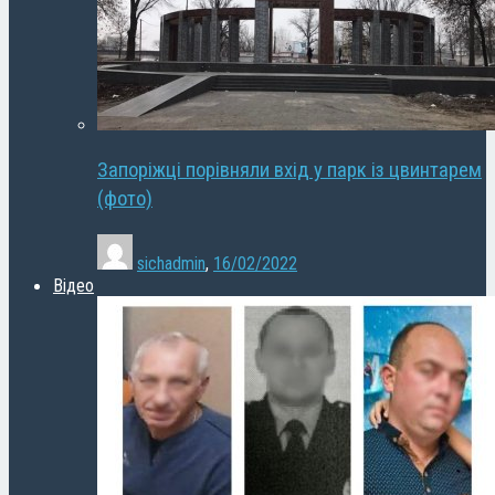
Запоріжці порівняли вхід у парк із цвинтарем
(фото)
sichadmin
,
16/02/2022
Відео