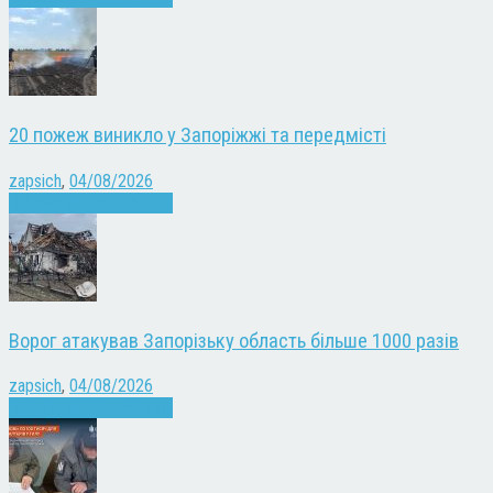
20 пожеж виникло у Запоріжжі та передмісті
zapsich
,
04/08/2026
Війна
Запоріжжя
Новини
Ворог атакував Запорізьку область більше 1000 разів
zapsich
,
04/08/2026
Війна
Запоріжжя
Новини