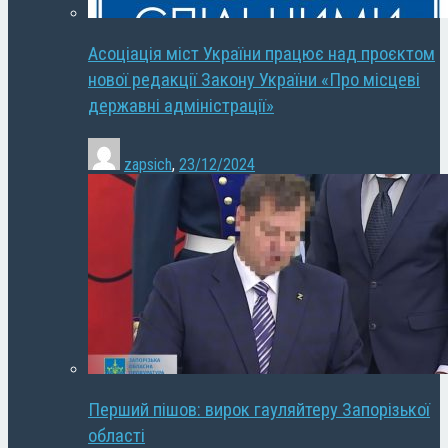
Асоціація міст України працює над проєктом
нової редакції Закону України «Про місцеві
державні адміністрації»
zapsich
,
23/12/2024
Перший пішов: вирок гауляйтеру Запорізької
області