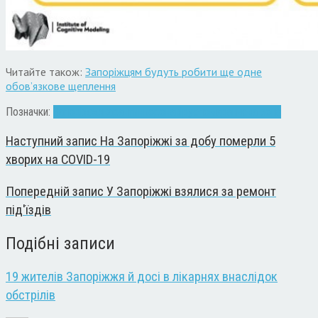
Читайте також:
Запоріжцям будуть робити ще одне
обов’язкове щеплення
Позначки:
Запоріжжя
карантин
коронавірус
помаранчева зона
Наступний запис
На Запоріжжі за добу померли 5
хворих на COVID-19
Попередній запис
У Запоріжжі взялися за ремонт
під'їздів
Подібні записи
19 жителів Запоріжжя й досі в лікарнях внаслідок
обстрілів