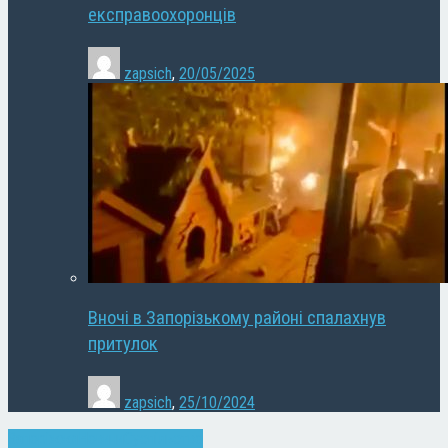
експравоохоронців
zapsich
,
20/05/2025
Вночі в Запорізькому районі спалахнув
притулок
zapsich
,
25/10/2024
Запоріжжя
Новини
Суспільство