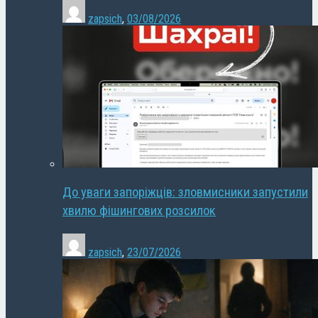
zapsich
,
03/08/2026
До уваги запоріжців: зловмисники запустили
хвилю фішингових розсилок
zapsich
,
23/07/2026