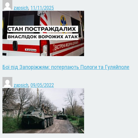
zapsich
,
11/11/2025
Бої під Запоріжжям: потерпають Пологи та Гуляйполе
zapsich
,
09/05/2022