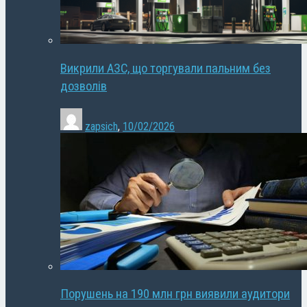
Викрили АЗС, що торгували пальним без
дозволів
zapsich
,
10/02/2026
Порушень на 190 млн грн виявили аудитори