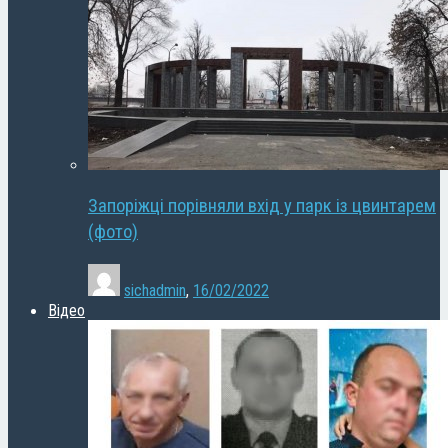
Запоріжці порівняли вхід у парк із цвинтарем
(фото)
sichadmin
,
16/02/2022
Відео