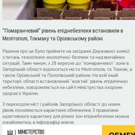
“Помаранчевий” рівень епіднебезпеки встановили в
Мелітополі, Токмаку та Оріхівському районі
Рішення про це було прийняте на засіданні Державної комісії
з питань техногенно-екологічної безпеки та надзвичайних
ситуацій. Таим чином, з 28 вересня до “помаранчевої” зони в
Запорізькій області відносяться міста Мелітополь та Токмак, а
також Оріхівський та Пологівський райони. На всій іншій
території області встановлений “жовтий” рівень епідемічної
небезпеки, повідомляється на сайті міністрества охорони
здоров’я України.
З переходом міст і районів Запорізької області до нових
рівнів посилюються карантинні обмеження. З правилами
адаптивного карантину для різних зон епіднебезпеки можна
ознайомитись в інфографіці нижче.