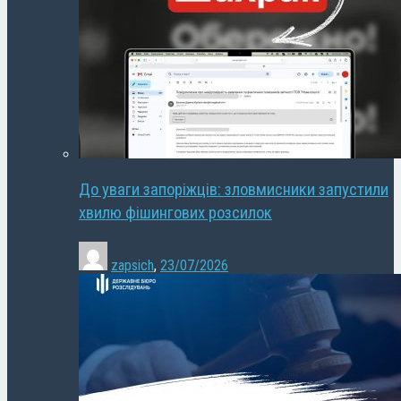
До уваги запоріжців: зловмисники запустили
хвилю фішингових розсилок
zapsich
,
23/07/2026