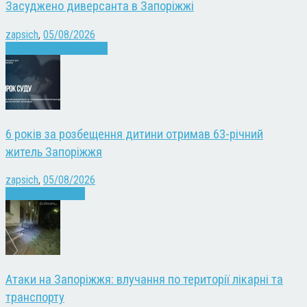
Засуджено диверсанта в Запоріжжі
zapsich
,
05/08/2026
Війна
Запоріжжя
Новини
6 років за розбещення дитини отримав 63-річний
житель Запоріжжя
zapsich
,
05/08/2026
Запоріжжя
Новини
Атаки на Запоріжжя: влучання по території лікарні та
транспорту