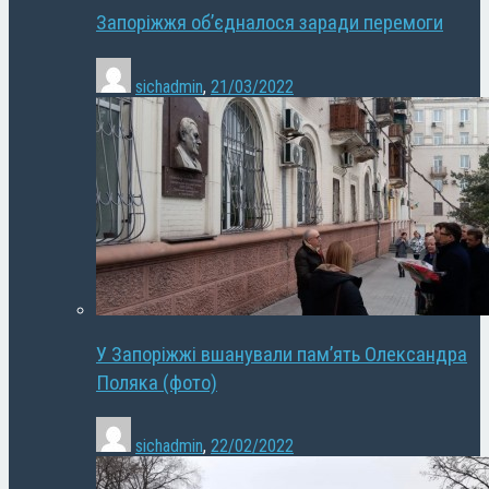
Запоріжжя об’єдналося заради перемоги
sichadmin
,
21/03/2022
У Запоріжжі вшанували пам’ять Олександра
Поляка (фото)
sichadmin
,
22/02/2022