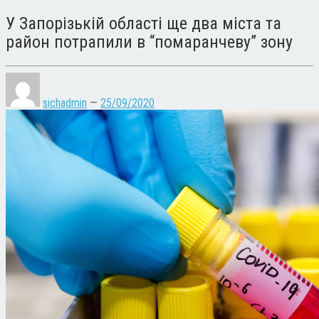
У Запорізькій області ще два міста та
район потрапили в “помаранчеву” зону
sichadmin
—
25/09/2020