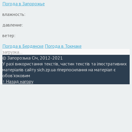
Погода в
Запорожье
влажность:
давление:
ветер:
Погода в Бердянске
Погода в Токмаке
загрузка...
© Запорозька Січ, 2012-2021
У разі використання текстів, частин текстів та ілюстративних
матеріалів сайту sich.zp.ua гіперпосилання на матеріал є
обов'язковим
↑ Назад нагору