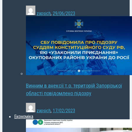
zapsich
,
29/06/2023
Винним в анексії т.о. територій Запорізької
області повідомлено підозру
zapsich
,
17/02/2023
Економіка