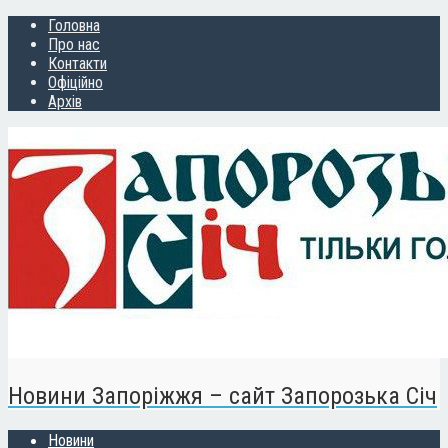
Головна
Про нас
Контакти
Офіційно
Архів
Новини Запоріжжя – сайт Запорозька Січ
Новини