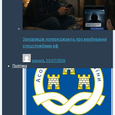
Запоріжців попереджають про вербування
спецслужбами рф
zapsich
,
23/07/2026
Політика