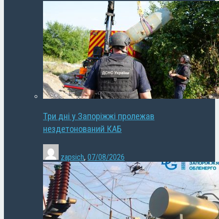
Три дні у Запоріжжі пролежав
нездетонований КАБ
zapsich
,
07/08/2026