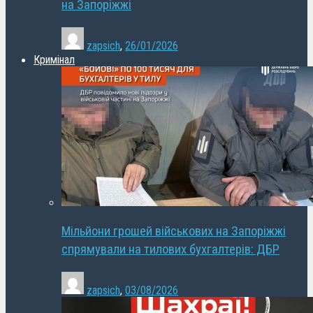
на Запоріжжі
zapsich
,
26/01/2026
Кримінал
Мільйони грошей військових на Запоріжжі
спрямували на тилових бухгалтерів: ДБР
zapsich
,
03/08/2026