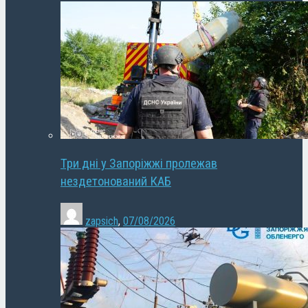
Три дні у Запоріжжі пролежав
нездетонований КАБ
zapsich
,
07/08/2026