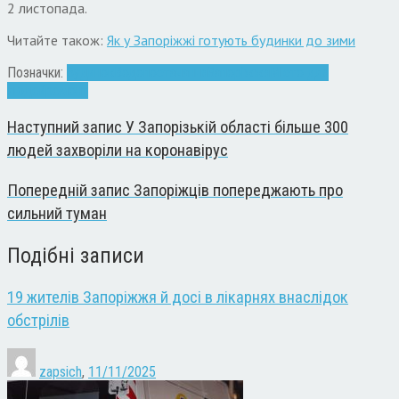
2 листопада.
Читайте також:
Як у Запоріжжі готують будинки до зими
Позначки:
будинок
Водопостачання
Запоріжжя
Місто для
людей
ремонт
Наступний запис
У Запорізькій області більше 300
людей захворіли на коронавірус
Попередній запис
Запоріжців попереджають про
сильний туман
Подібні записи
19 жителів Запоріжжя й досі в лікарнях внаслідок
обстрілів
zapsich
,
11/11/2025