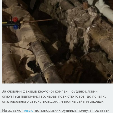
За словами фахівців керуючої компанії, будинки, якими
опікується підприємство, наразі повністю готові до початку
опалювального сезону, повідомляється на сайті міськради.
Нагадаємо,
тепло
до запорізьких будинків почнуть подавати