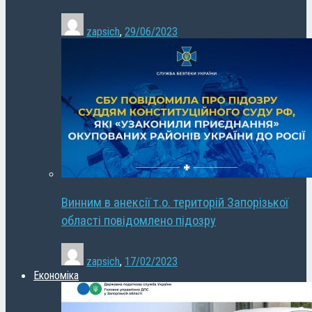
zapsich
,
29/06/2023
Винним в анексії т.о. територій Запорізької
області повідомлено підозру
zapsich
,
17/02/2023
Економіка