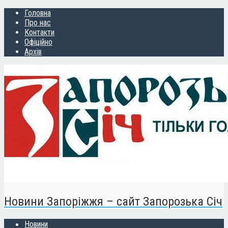
Головна
Про нас
Контакти
Офіційно
Архів
Новини Запоріжжя – сайт Запорозька Січ
Новини