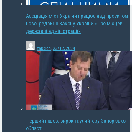
Асоціація міст України працює над проєктом
нової редакції Закону України «Про місцеві
державні адміністрації»
zapsich
,
23/12/2024
Перший пішов: вирок гауляйтеру Запорізької
області