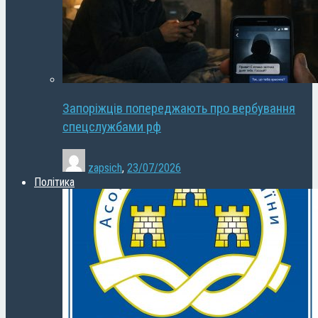
Запоріжців попереджають про вербування
спецслужбами рф
zapsich
,
23/07/2026
Політика