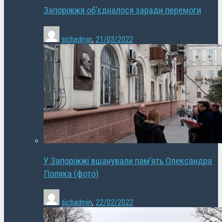
Запоріжжя об’єдналося заради перемоги
sichadmin
,
21/03/2022
У Запоріжжі вшанували пам’ять Олександра
Поляка (фото)
sichadmin
,
22/02/2022