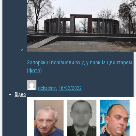
Запоріжці порівняли вхід у парк із цвинтарем
(фото)
sichadmin
,
16/02/2022
Відео