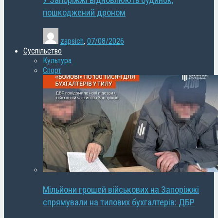
У Запоріжжі відновлюють будинок,
пошкоджений дроном
zapsich
,
07/08/2026
Суспільство
Культура
Спорт
Мільйони грошей військових на Запоріжжі
спрямували на тилових бухгалтерів: ДБР