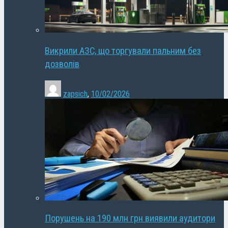
Викрили АЗС, що торгували пальним без
дозволів
zapsich
,
10/02/2026
Порушень на 190 млн грн виявили аудитори