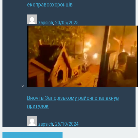
експравоохоронців
zapsich
,
20/05/2025
Вночі в Запорізькому районі спалахнув
притулок
zapsich
,
25/10/2024
Запоріжжя
Новини
Суспільство