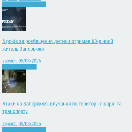
Війна
Запоріжжя
Новини
6 років за розбещення дитини отримав 63-річний
житель Запоріжжя
zapsich
,
05/08/2026
Запоріжжя
Новини
Атаки на Запоріжжя: влучання по території лікарні та
транспорту
zapsich
,
05/08/2026
Війна
Запоріжжя
Новини