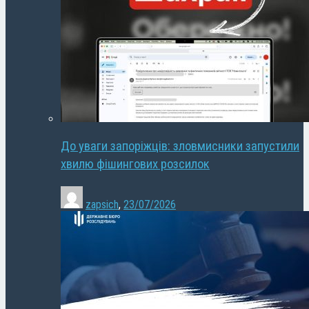
До уваги запоріжців: зловмисники запустили
хвилю фішингових розсилок
zapsich
,
23/07/2026