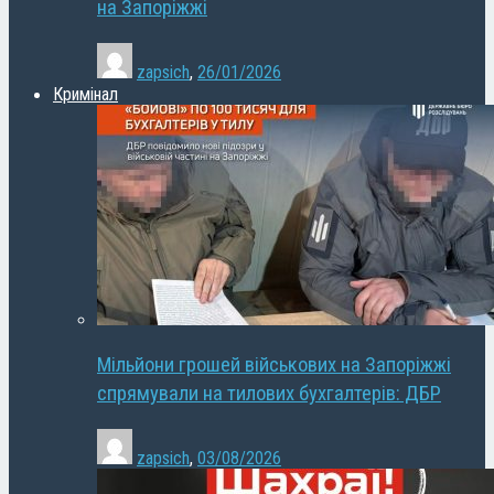
на Запоріжжі
zapsich
,
26/01/2026
Кримінал
Мільйони грошей військових на Запоріжжі
спрямували на тилових бухгалтерів: ДБР
zapsich
,
03/08/2026