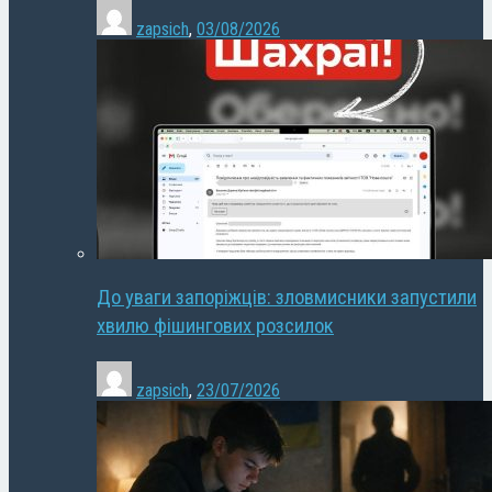
zapsich
,
03/08/2026
До уваги запоріжців: зловмисники запустили
хвилю фішингових розсилок
zapsich
,
23/07/2026