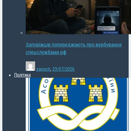
Запоріжців попереджають про вербування
спецслужбами рф
zapsich
,
23/07/2026
Політика