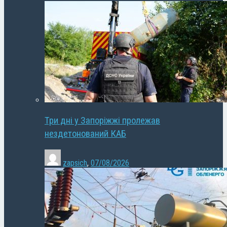
Три дні у Запоріжжі пролежав
нездетонований КАБ
zapsich
,
07/08/2026