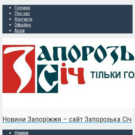
Головна
Про нас
Контакти
Офіційно
Архів
Новини Запоріжжя – сайт Запорозька Січ
Новини