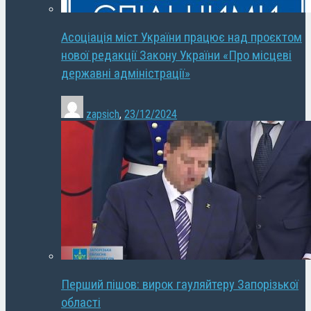
Асоціація міст України працює над проєктом
нової редакції Закону України «Про місцеві
державні адміністрації»
zapsich
,
23/12/2024
Перший пішов: вирок гауляйтеру Запорізької
області