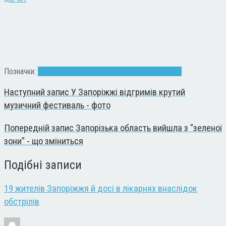
Позначки:
Запоріжжя
маршрутка
побиття
поліція
швидка
Наступний запис
У Запоріжжі відгримів крутий
музичний фестиваль - фото
Попередній запис
Запорізька область вийшла з "зеленої
зони" - що зміниться
Подібні записи
19 жителів Запоріжжя й досі в лікарнях внаслідок
обстрілів