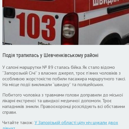
Подія трапилась у Шевченківському районі
У салоні маршрутки № 89 сталась бійка. Як стало відомо
“Запорозькій Січі” з власних джерел, троє п’яних чоловіків з
особливою жорстокістю побили пасажира маршрутного таксі.
На місце події викликали “швидку” та поліцейських.
Побитого чоловіка з травмами голови доправили до міської
лікарні екстреної та швидкої медичної допомоги. Троє
нападників зникли. Правоохоронці розслідують всі обставини
справи.
Читайте також:
У Запорізькій області цілу ніч шукали двох
дівчат