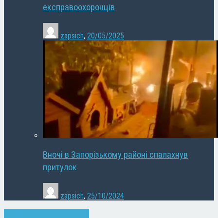
експравоохоронців
zapsich
,
20/05/2025
Вночі в Запорізькому районі спалахнув
притулок
zapsich
,
25/10/2024
Запоріжжя
Кримінал
Новини