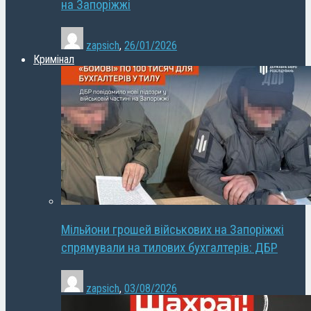
на Запоріжжі
zapsich
,
26/01/2026
Кримінал
Мільйони грошей військових на Запоріжжі
спрямували на тилових бухгалтерів: ДБР
zapsich
,
03/08/2026