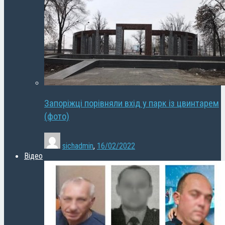
Запоріжці порівняли вхід у парк із цвинтарем
(фото)
sichadmin
,
16/02/2022
Відео