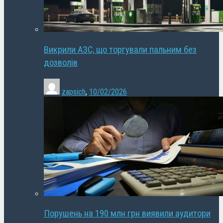
Викрили АЗС, що торгували пальним без
дозволів
zapsich
,
10/02/2026
Порушень на 190 млн грн виявили аудитори