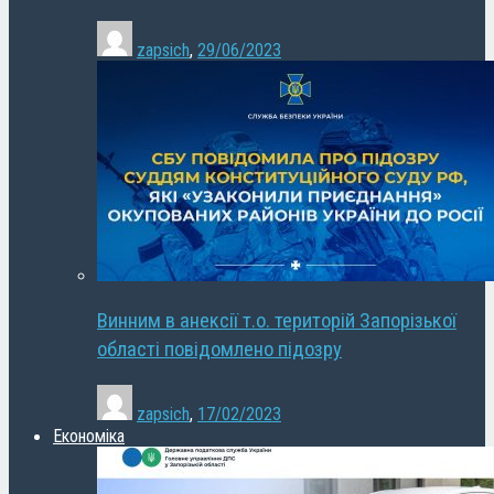
zapsich
,
29/06/2023
Винним в анексії т.о. територій Запорізької
області повідомлено підозру
zapsich
,
17/02/2023
Економіка