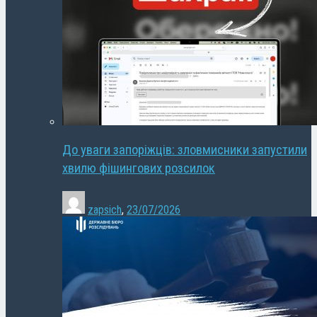
До уваги запоріжців: зловмисники запустили
хвилю фішингових розсилок
zapsich
,
23/07/2026