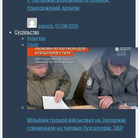
У Запоріжжі відновлюють будинок,
пошкоджений дроном
zapsich
,
07/08/2026
Суспільство
Культура
Спорт
Мільйони грошей військових на Запоріжжі
спрямували на тилових бухгалтерів: ДБР