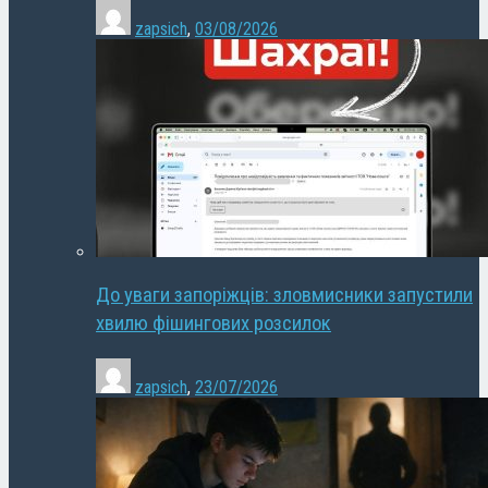
zapsich
,
03/08/2026
До уваги запоріжців: зловмисники запустили
хвилю фішингових розсилок
zapsich
,
23/07/2026