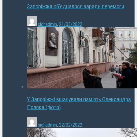
Запоріжжя об’єдналося заради перемоги
sichadmin
,
21/03/2022
У Запоріжжі вшанували пам’ять Олександра
Поляка (фото)
sichadmin
,
22/02/2022