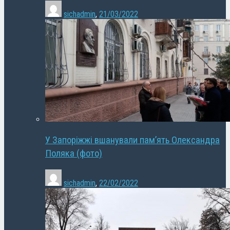
sichadmin
,
21/03/2022
У Запоріжжі вшанували пам’ять Олександра
Поляка (фото)
sichadmin
,
22/02/2022