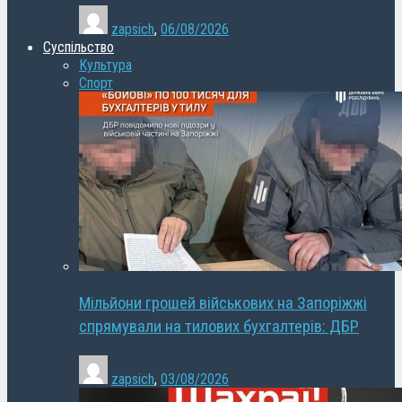
zapsich
,
06/08/2026
Суспільство
Культура
Спорт
Мільйони грошей військових на Запоріжжі
спрямували на тилових бухгалтерів: ДБР
zapsich
,
03/08/2026