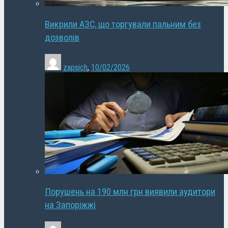
Викрили АЗС, що торгували пальним без
дозволів
zapsich
,
10/02/2026
Порушень на 190 млн грн виявили аудитори
на Запоріжжі