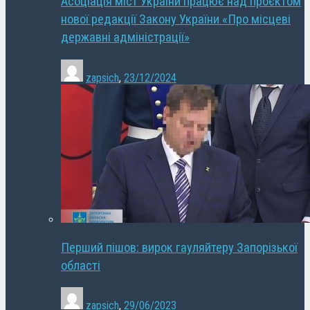
Асоціація міст України працює над проєктом
нової редакції Закону України «Про місцеві
державні адміністрації»
zapsich
,
23/12/2024
Перший пішов: вирок гауляйтеру Запорізької
області
zapsich
,
29/06/2023