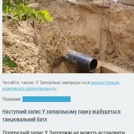
Читайте також: У Запоріжжі завершується
реконструкція
важливого шляхопроводу
.
Позначки:
вода
ремонт
робота
труби
Наступний запис
У запорізькому парку відбудеться
танцювальний батл
Попередній запис
У Запоріжжі не можуть встановити