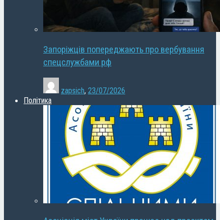
Запоріжців попереджають про вербування
спецслужбами рф
zapsich
,
23/07/2026
Політика