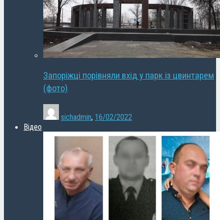
Запоріжці порівняли вхід у парк із цвинтарем
(фото)
sichadmin
,
16/02/2022
Відео