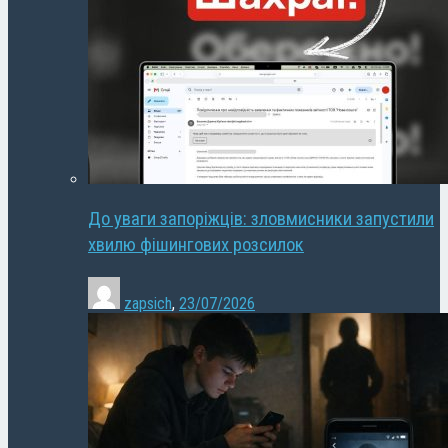
До уваги запоріжців: зловмисники запустили
хвилю фішингових розсилок
zapsich
,
23/07/2026