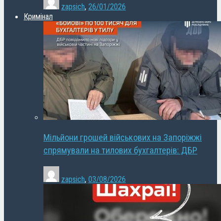
zapsich
,
26/01/2026
Кримінал
Мільйони грошей військових на Запоріжжі
спрямували на тилових бухгалтерів: ДБР
zapsich
,
03/08/2026