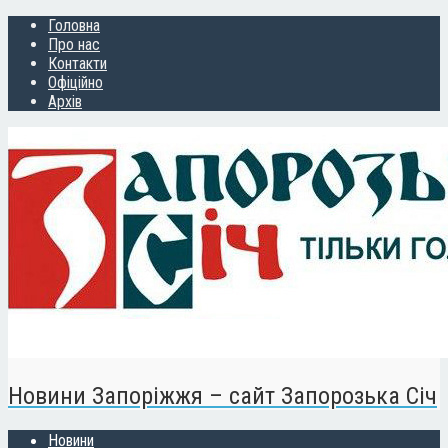
Головна
Про нас
Контакти
Офіційно
Архів
Новини Запоріжжя – сайт Запорозька Січ
Новини