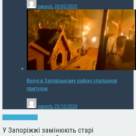
zapsich
,
20/05/2025
Вночі в Запорізькому районі спалахнув
притулок
zapsich
,
25/10/2024
Запоріжжя
Новини
У Запоріжжі замінюють старі