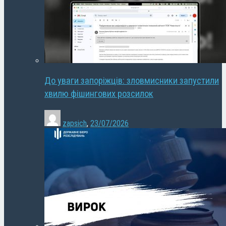
До уваги запоріжців: зловмисники запустили
хвилю фішингових розсилок
zapsich
,
23/07/2026