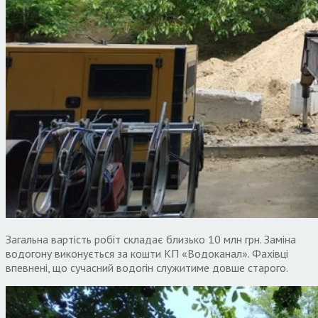
Загальна вартість робіт складає близько 10 млн грн. Заміна
водогону виконується за кошти КП «Водоканал». Фахівці
впевнені, що сучасний водогін служитиме довше старого.