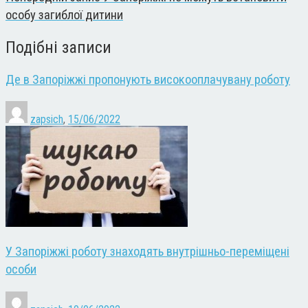
особу загиблої дитини
Подібні записи
Де в Запоріжжі пропонують високооплачувану роботу
zapsich
,
15/06/2022
У Запоріжжі роботу знаходять внутрішньо-переміщені
особи