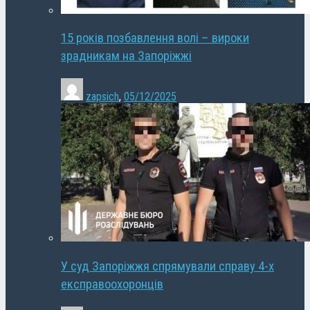
15 років позбавлення волі – вироки
зрадникам на Запоріжжі
zapsich
,
05/12/2025
У суд Запоріжжя спрямували справу 4-х
експравоохоронців