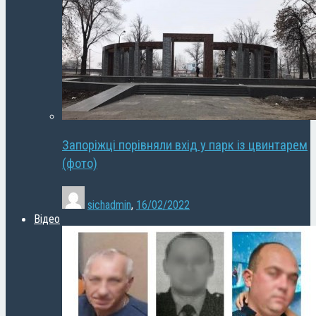
Запоріжці порівняли вхід у парк із цвинтарем
(фото)
sichadmin
,
16/02/2022
Відео