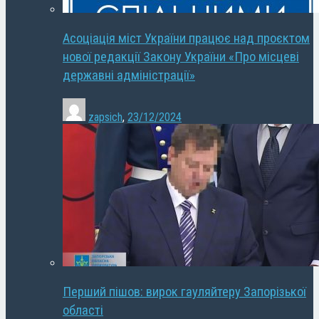
Асоціація міст України працює над проєктом
нової редакції Закону України «Про місцеві
державні адміністрації»
zapsich
,
23/12/2024
Перший пішов: вирок гауляйтеру Запорізької
області