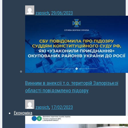
zapsich
,
29/06/2023
Винним в анексії т.о. територій Запорізької
області повідомлено підозру
zapsich
,
17/02/2023
Економіка