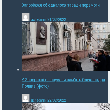
Запоріжжя об’єдналося заради перемоги
sichadmin
,
21/03/2022
У Запоріжжі вшанували пам’ять Олександра
Поляка (фото)
sichadmin
,
22/02/2022