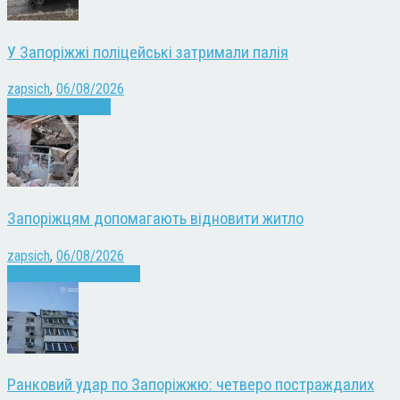
У Запоріжжі поліцейські затримали палія
zapsich
,
06/08/2026
Запоріжжя
Новини
Запоріжцям допомагають відновити житло
zapsich
,
06/08/2026
Війна
Запоріжжя
Новини
Ранковий удар по Запоріжжю: четверо постраждалих