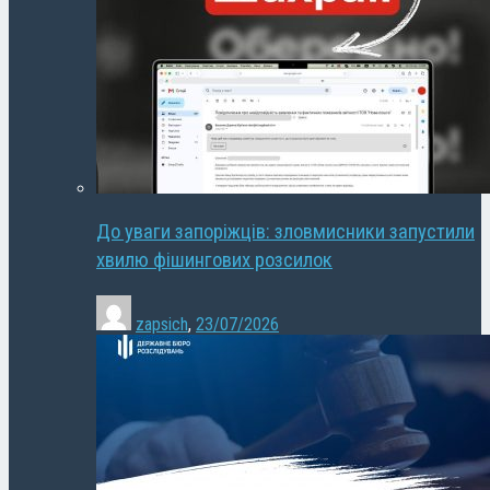
До уваги запоріжців: зловмисники запустили
хвилю фішингових розсилок
zapsich
,
23/07/2026