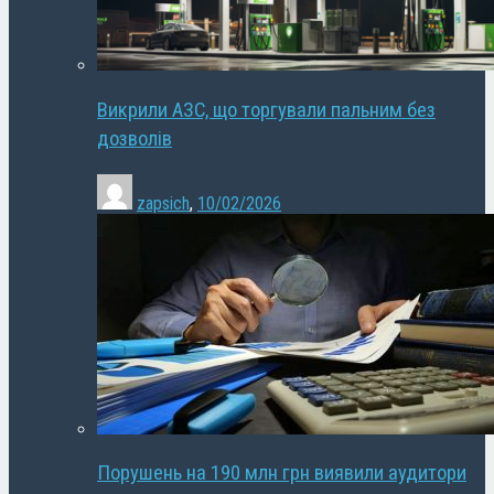
Викрили АЗС, що торгували пальним без
дозволів
zapsich
,
10/02/2026
Порушень на 190 млн грн виявили аудитори