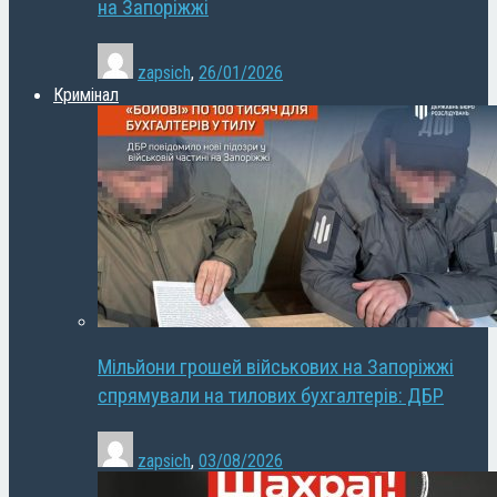
на Запоріжжі
zapsich
,
26/01/2026
Кримінал
Мільйони грошей військових на Запоріжжі
спрямували на тилових бухгалтерів: ДБР
zapsich
,
03/08/2026