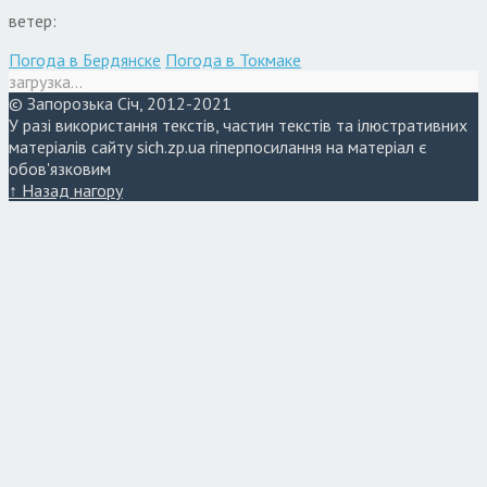
ветер:
Погода в Бердянске
Погода в Токмаке
загрузка...
© Запорозька Січ, 2012-2021
У разі використання текстів, частин текстів та ілюстративних
матеріалів сайту sich.zp.ua гіперпосилання на матеріал є
обов'язковим
↑ Назад нагору