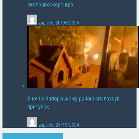
експравоохоронців
zapsich
,
20/05/2025
Вночі в Запорізькому районі спалахнув
притулок
zapsich
,
25/10/2024
Запоріжжя
Новини
Суспільство