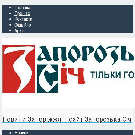
Головна
Про нас
Контакти
Офіційно
Архів
Новини Запоріжжя – сайт Запорозька Січ
Новини