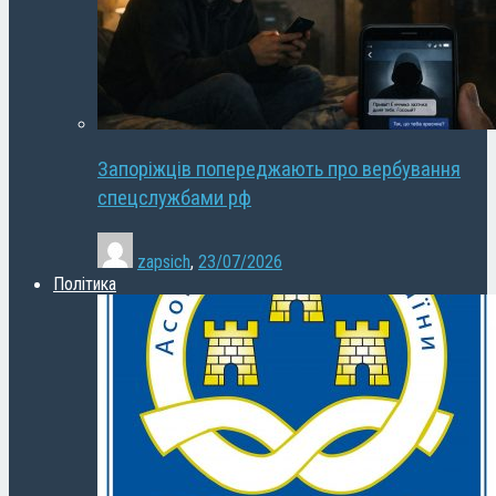
Запоріжців попереджають про вербування
спецслужбами рф
zapsich
,
23/07/2026
Політика