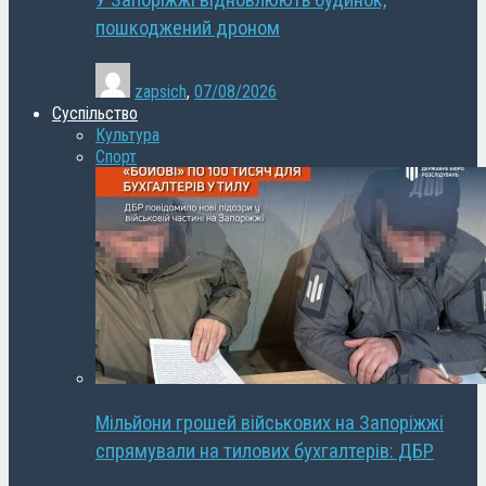
У Запоріжжі відновлюють будинок,
пошкоджений дроном
zapsich
,
07/08/2026
Суспільство
Культура
Спорт
Мільйони грошей військових на Запоріжжі
спрямували на тилових бухгалтерів: ДБР