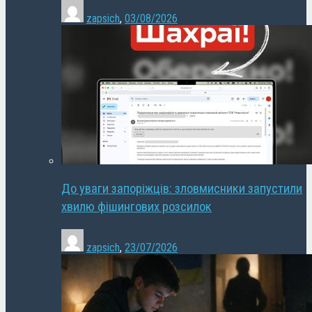
zapsich
,
03/08/2026
До уваги запоріжців: зловмисники запустили
хвилю фішингових розсилок
zapsich
,
23/07/2026