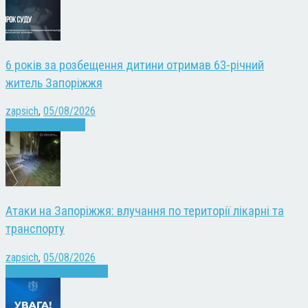
6 років за розбещення дитини отримав 63-річний
житель Запоріжжя
zapsich
,
05/08/2026
Запоріжжя
Новини
Атаки на Запоріжжя: влучання по території лікарні та
транспорту
zapsich
,
05/08/2026
Війна
Запоріжжя
Новини