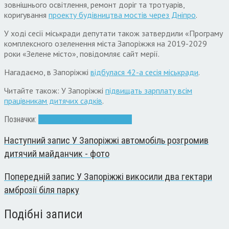
зовнішнього освітлення, ремонт доріг та тротуарів,
коригування
проекту будівництва мостів через Дніпро
.
У ході сесії міськради депутати також затвердили «Програму
комплексного озеленення міста Запоріжжя на 2019-2029
роки «Зелене місто», повідомляє сайт мерії.
Нагадаємо, в Запоріжжі
відбулася 42-а сесія міськради
.
Читайте також: У Запоріжжі
підвищать зарплату всім
працівникам дитячих садків
.
Позначки:
бюджет
гроші
депутати
сесія
Наступний запис
У Запоріжжі автомобіль розгромив
дитячий майданчик - фото
Попередній запис
У Запоріжжі викосили два гектари
амброзії біля парку
Подібні записи