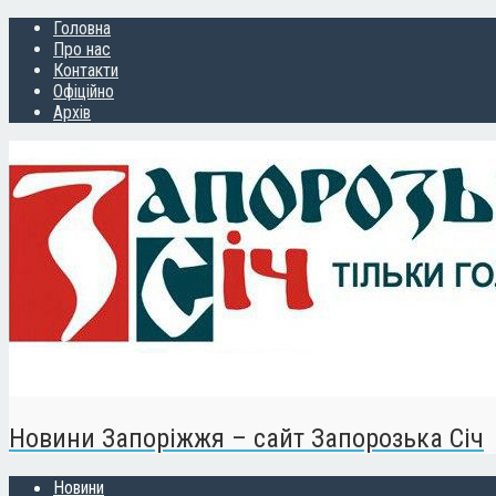
Головна
Про нас
Контакти
Офіційно
Архів
Новини Запоріжжя – сайт Запорозька Січ
Новини