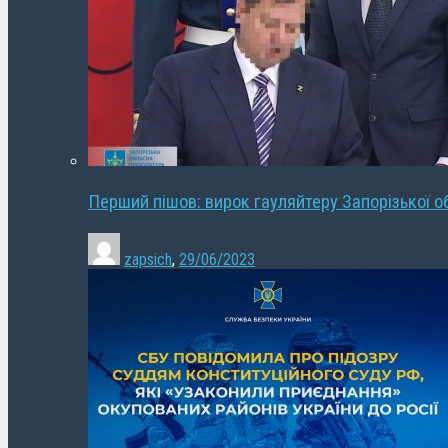
Перший пішов: вирок гауляйтеру Запорізької о
zapsich
,
29/06/2023