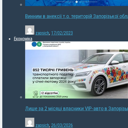
Винним в анексії т.о. територій Запорізької об
zapsich
,
17/02/2023
Економіка
Лише за 2 місяці власники VIP-авто в Запорізь
zapsich
,
26/03/2026