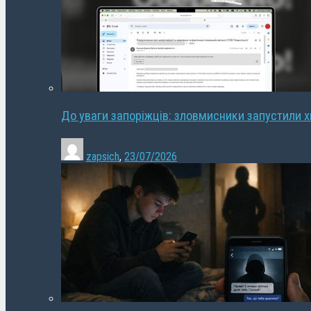
До уваги запоріжців: зловмисники запустили 
zapsich
,
23/07/2026