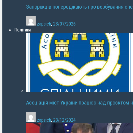
Запоріжців попереджають про вербування сп
zapsich
,
23/07/2026
Політика
Асоціація міст України працює над проєктом н
zapsich
,
23/12/2024