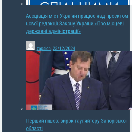
Асоціація міст України працює над проєктом
нової редакції Закону України «Про місцеві
державні адміністрації»
zapsich
,
23/12/2024
Перший пішов: вирок гауляйтеру Запорізької
області