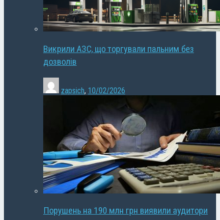
Викрили АЗС, що торгували пальним без
дозволів
zapsich
,
10/02/2026
Порушень на 190 млн грн виявили аудитори