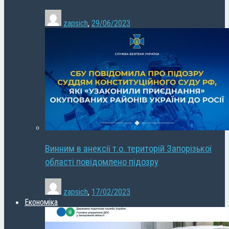
zapsich
,
29/06/2023
Винним в анексії т.о. територій Запорізької
області повідомлено підозру
zapsich
,
17/02/2023
Економіка