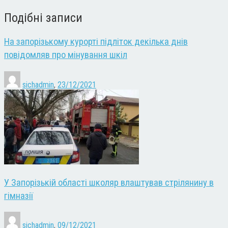
Подібні записи
На запорізькому курорті підліток декілька днів
повідомляв про мінування шкіл
sichadmin
,
23/12/2021
У Запорізькій області школяр влаштував стрілянину в
гімназії
sichadmin
,
09/12/2021