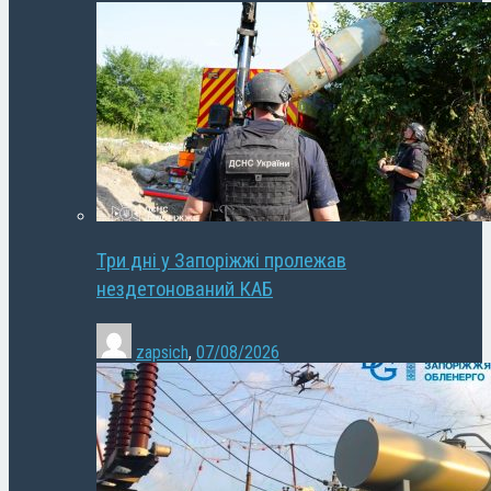
Три дні у Запоріжжі пролежав
нездетонований КАБ
zapsich
,
07/08/2026