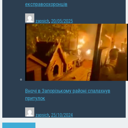
експравоохоронців
zapsich
,
20/05/2025
Вночі в Запорізькому районі спалахнув
притулок
zapsich
,
25/10/2024
Запоріжжя
Новини