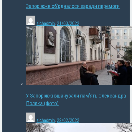
Запоріжжя об’єдналося заради перемоги
sichadmin
,
21/03/2022
У Запоріжжі вшанували пам’ять Олександра
Поляка (фото)
sichadmin
,
22/02/2022