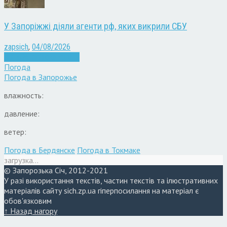
У Запоріжжі діяли агенти рф, яких викрили СБУ
zapsich
,
04/08/2026
Війна
Запоріжжя
Новини
Погода
Погода в
Запорожье
влажность:
давление:
ветер:
Погода в Бердянске
Погода в Токмаке
загрузка...
© Запорозька Січ, 2012-2021
У разі використання текстів, частин текстів та ілюстративних
матеріалів сайту sich.zp.ua гіперпосилання на матеріал є
обов'язковим
↑ Назад нагору