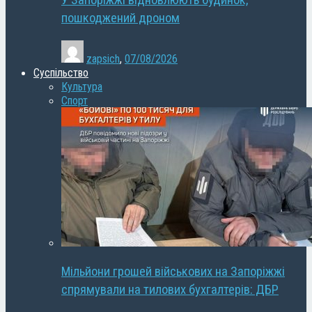
У Запоріжжі відновлюють будинок,
пошкоджений дроном
zapsich
,
07/08/2026
Суспільство
Культура
Спорт
Мільйони грошей військових на Запоріжжі
спрямували на тилових бухгалтерів: ДБР