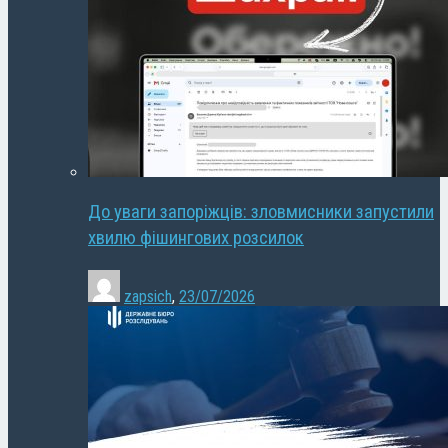
До уваги запоріжців: зловмисники запустили
хвилю фішингових розсилок
zapsich
,
23/07/2026