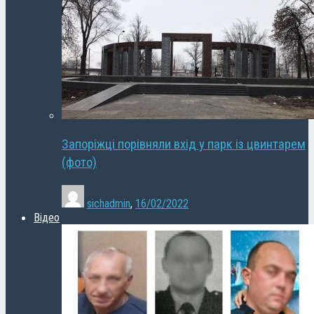
Запоріжці порівняли вхід у парк із цвинтарем
(фото)
sichadmin
,
16/02/2022
Відео