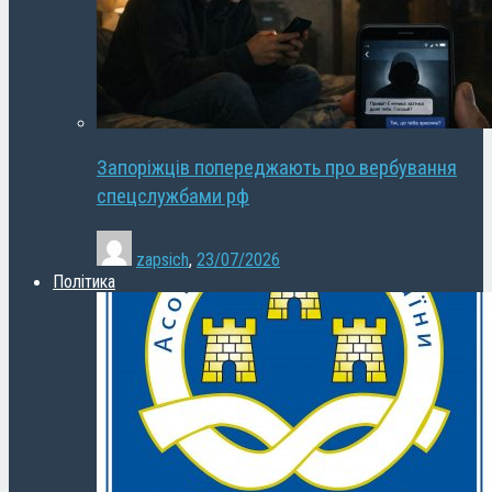
Запоріжців попереджають про вербування
спецслужбами рф
zapsich
,
23/07/2026
Політика