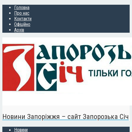
Головна
Про нас
Контакти
Офіційно
Архів
Новини Запоріжжя – сайт Запорозька Січ
Новини