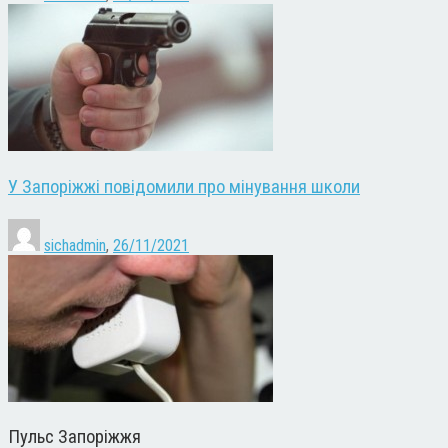
У Запоріжжі повідомили про мінування школи
sichadmin
,
26/11/2021
Пульс Запоріжжя