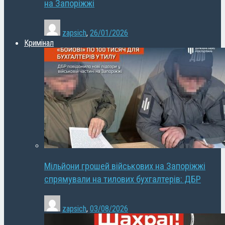
на Запоріжжі
zapsich
,
26/01/2026
Кримінал
Мільйони грошей військових на Запоріжжі
спрямували на тилових бухгалтерів: ДБР
zapsich
,
03/08/2026