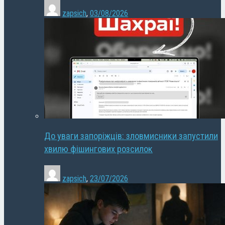
zapsich
,
03/08/2026
До уваги запоріжців: зловмисники запустили
хвилю фішингових розсилок
zapsich
,
23/07/2026