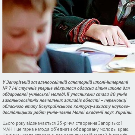
У Запорізькій загальноосвітній санаторній школі-інтернаті
№ 7 І-ІІ ступенів уперше відкрилася обласна літня школа для
обдарованої учнівської молоді. Її учасниками стали 80 учнів
загальноосвітніх навчальних закладів області – переможці
обласного етапу Всеукраїнського конкурсу-захисту науково-
дослідницьких робіт учнів-членів Малої академії наук України.
Цього року відзначається 25-річчя створення Запорізької
МАН, і це гарна нагода об’єднати обдаровану молодь краю.
Ця літня школа створена для розвитку здібностей, інтересів,