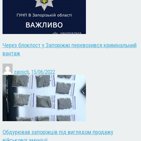
Через блокпост у Запоріжжі перевозився кримінальний
вантаж
zapsich
,
15/06/2022
Обдурював запоріжців під виглядом продажу
військової амуніції