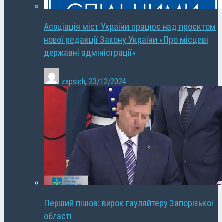
Асоціація міст України працює над проєктом
нової редакції Закону України «Про місцеві
державні адміністрації»
zapsich
,
23/12/2024
Перший пішов: вирок гауляйтеру Запорізької
області