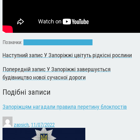
Позначки:
алкоголь
лікувння
наркотики
поліція
Наступний запис
У Запоріжжі цвітуть рідкісні рослини
Попередній запис
У Запоріжжі завершується
будівництво нової сучасної дороги
Подібні записи
Запоріжцям нагадали правила перетину блокпостів
zapsich
,
11/07/2022