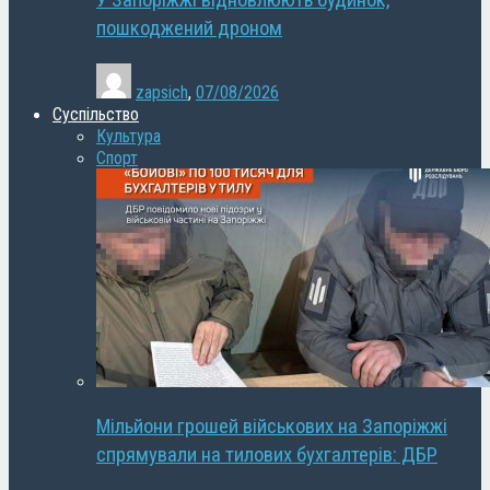
У Запоріжжі відновлюють будинок,
пошкоджений дроном
zapsich
,
07/08/2026
Суспільство
Культура
Спорт
Мільйони грошей військових на Запоріжжі
спрямували на тилових бухгалтерів: ДБР