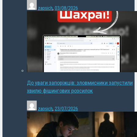
zapsich
,
03/08/2026
До уваги запоріжців: зловмисники запустили
хвилю фішингових розсилок
zapsich
,
23/07/2026