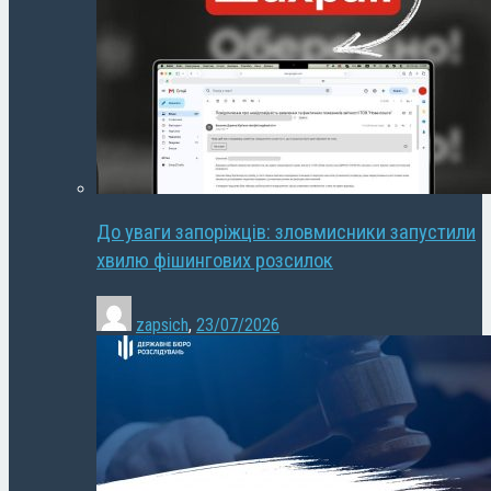
До уваги запоріжців: зловмисники запустили
хвилю фішингових розсилок
zapsich
,
23/07/2026