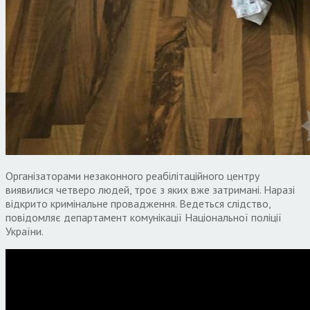
Організаторами незаконного реабілітаційного центру
виявилися четверо людей, троє з яких вже затримані. Наразі
відкрито кримінальне провадження. Ведеться слідство,
повідомляє департамент комунікації Національної поліції
України.