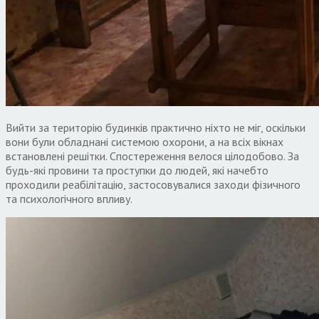
Вийти за територію будинків практично ніхто не міг, оскільки
вони були обладнані системою охорони, а на всіх вікнах
встановлені решітки. Спостереження велося цілодобово. За
будь-які провини та проступки до людей, які начебто
проходили реабілітацію, застосовувалися заходи фізичного
та психологічного впливу.