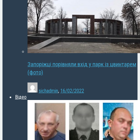
Запоріжці порівняли вхід у парк із цвинтарем
(фото)
sichadmin
,
16/02/2022
Відео