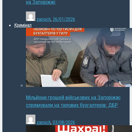
на Запоріжжі
zapsich
,
26/01/2026
Кримінал
Мільйони грошей військових на Запоріжжі
спрямували на тилових бухгалтерів: ДБР
zapsich
,
03/08/2026