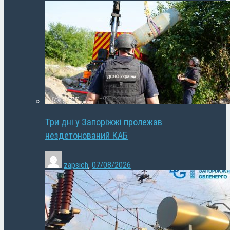
Три дні у Запоріжжі пролежав
нездетонований КАБ
zapsich
,
07/08/2026