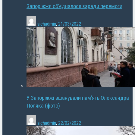
Запоріжжя об’єдналося заради перемоги
sichadmin
,
21/03/2022
У Запоріжжі вшанували пам’ять Олександра
Поляка (фото)
sichadmin
,
22/02/2022