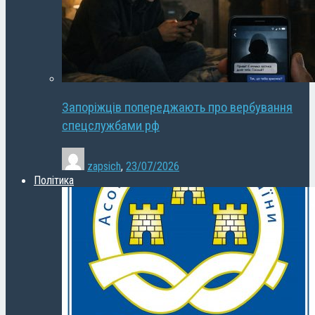
Запоріжців попереджають про вербування
спецслужбами рф
zapsich
,
23/07/2026
Політика