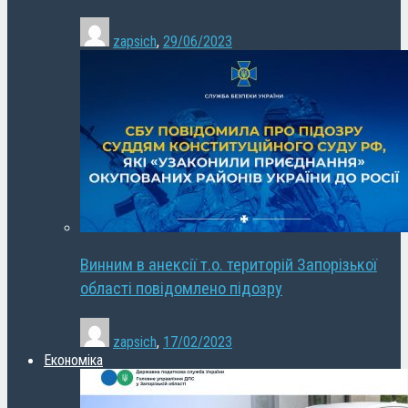
zapsich
,
29/06/2023
Винним в анексії т.о. територій Запорізької
області повідомлено підозру
zapsich
,
17/02/2023
Економіка