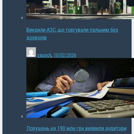
Викрили АЗС, що торгували пальним без
дозволів
zapsich
,
10/02/2026
Порушень на 190 млн грн виявили аудитори