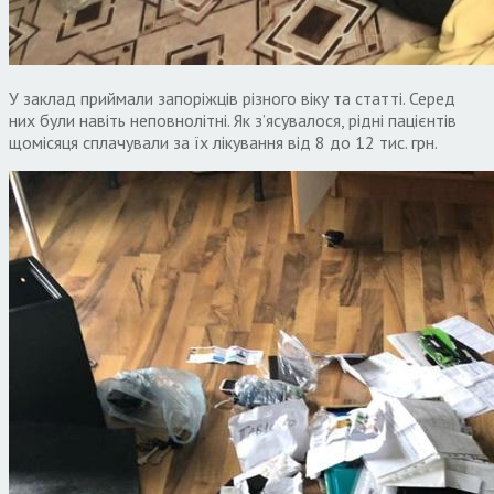
У заклад приймали запоріжців різного віку та статті. Серед
них були навіть неповнолітні. Як з’ясувалося, рідні пацієнтів
щомісяця сплачували за їх лікування від 8 до 12 тис. грн.