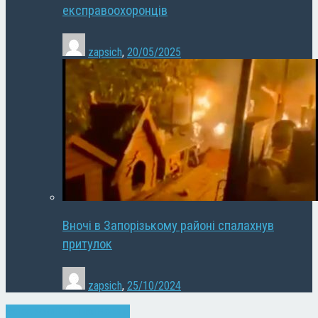
експравоохоронців
zapsich
,
20/05/2025
Вночі в Запорізькому районі спалахнув
притулок
zapsich
,
25/10/2024
Запоріжжя
Кримінал
Новини