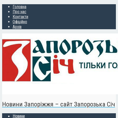
Головна
Про нас
Контакти
Офіційно
Архів
Новини Запоріжжя – сайт Запорозька Січ
Новини