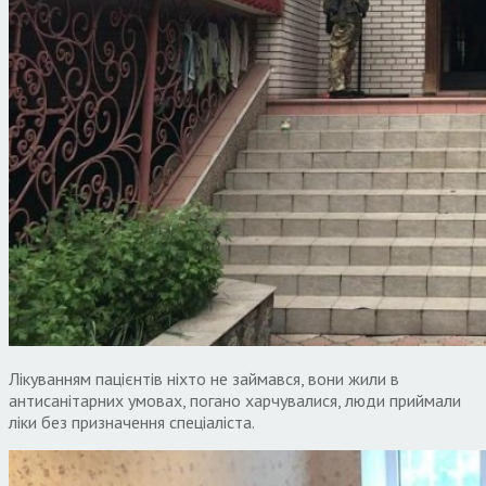
Лікуванням пацієнтів ніхто не займався, вони жили в
антисанітарних умовах, погано харчувалися, люди приймали
ліки без призначення спеціаліста.