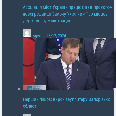
Асоціація міст України працює над проєктом
нової редакції Закону України «Про місцеві
державні адміністрації»
zapsich
,
23/12/2024
Перший пішов: вирок гауляйтеру Запорізької
області