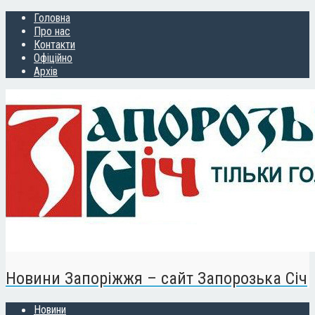
Головна
Про нас
Контакти
Офіційно
Архів
Новини Запоріжжя – сайт Запорозька Січ
Новини