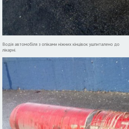
Водія автомобіля з опіками ніжних кінцівок ушпиталено до
лікарні.