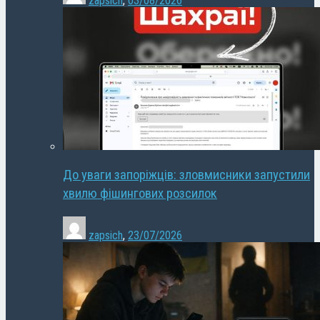
zapsich
,
03/08/2026
До уваги запоріжців: зловмисники запустили
хвилю фішингових розсилок
zapsich
,
23/07/2026