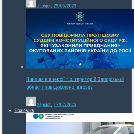
zapsich
,
29/06/2023
Винним в анексії т.о. територій Запорізької
області повідомлено підозру
zapsich
,
17/02/2023
Економіка