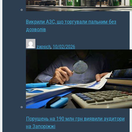
Викрили АЗС, що торгували пальним без
дозволів
zapsich
,
10/02/2026
Порушень на 190 млн грн виявили аудитори
на Запоріжжі