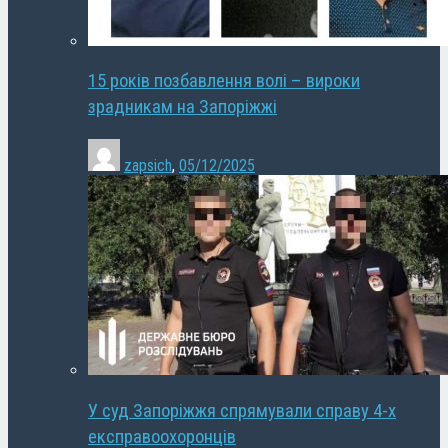
15 років позбавлення волі – вироки
зрадникам на Запоріжжі
zapsich
,
05/12/2025
У суд Запоріжжя спрямували справу 4-х
експравоохоронців