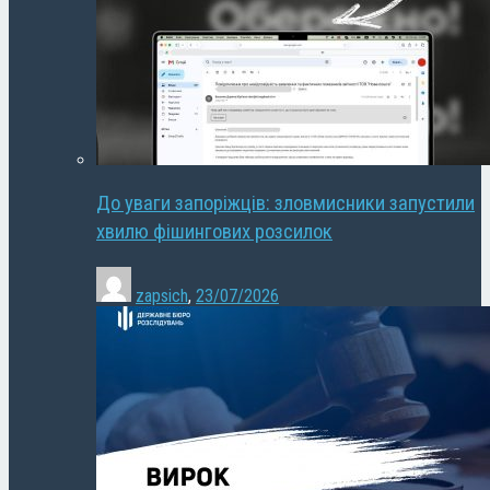
До уваги запоріжців: зловмисники запустили
хвилю фішингових розсилок
zapsich
,
23/07/2026