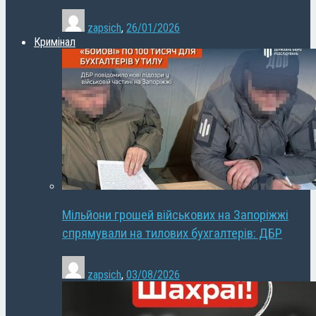
zapsich
,
26/01/2026
Кримінал
Мільйони грошей військових на Запоріжжі
спрямували на тилових бухгалтерів: ДБР
zapsich
,
03/08/2026