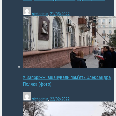
sichadmin
,
21/03/2022
У Запоріжжі вшанували пам’ять Олександра
Поляка (фото)
sichadmin
,
22/02/2022