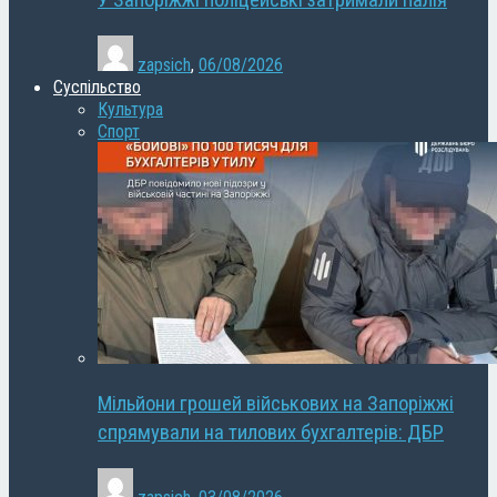
У Запоріжжі поліцейські затримали палія
zapsich
,
06/08/2026
Суспільство
Культура
Спорт
Мільйони грошей військових на Запоріжжі
спрямували на тилових бухгалтерів: ДБР