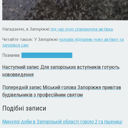
Нагадаємо, в Запоріжжі
під час руху спалахнула автівка
.
Читайте також: У Запоріжжі
чоловік підпалив чужу автівку та
загорівся сам
.
Позначки:
Вибух
ДСНС
машина
пожежа
Наступний запис
Для запорізьких вступників готують
нововведення
Попередній запис
Міський голова Запоріжжя привітав
будівельників з професійним святом
Подібні записи
Минулої доби в Запорізькій області горіло 2 га пшениці