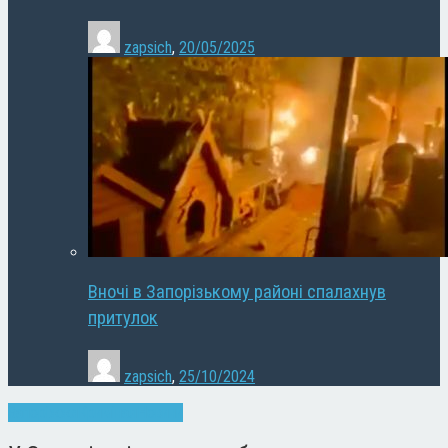
zapsich
,
20/05/2025
Вночі в Запорізькому районі спалахнув
притулок
zapsich
,
25/10/2024
Запоріжжя
Кримінал
Новини