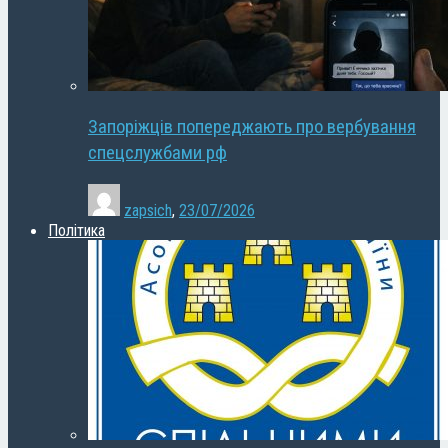
Запоріжців попереджають про вербування
спецслужбами рф
zapsich
,
23/07/2026
Політика