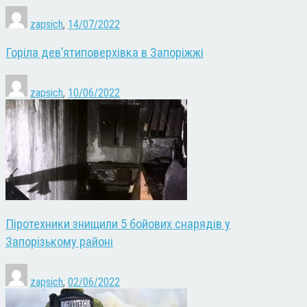
zapsich
,
14/07/2022
Горіла дев’ятиповерхівка в Запоріжжі
zapsich
,
10/06/2022
Піротехники знищили 5 бойових снарядів у
Запорізькому районі
zapsich
,
02/06/2022