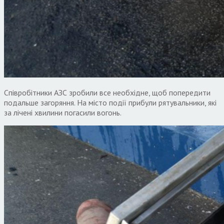
Співробітники АЗС зробили все необхідне, щоб попередити
подальше загоряння. На місто події прибули рятувальники, які
за лічені хвилини погасили вогонь.