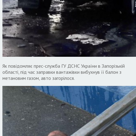
Як повідомляє прес-служба ГУ ДСНС України в Запорізькій
області, під час заправки вантажівки вибухнув її балон з
метановим газом, авто загорілося.