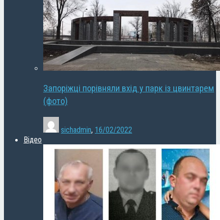
Запоріжці порівняли вхід у парк із цвинтарем
(фото)
sichadmin
,
16/02/2022
Відео