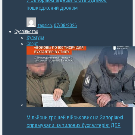
У Запоріжжі відновлюють будинок,
пошкоджений дроном
zapsich
,
07/08/2026
Суспільство
Культура
Спорт
Мільйони грошей військових на Запоріжжі
спрямували на тилових бухгалтерів: ДБР