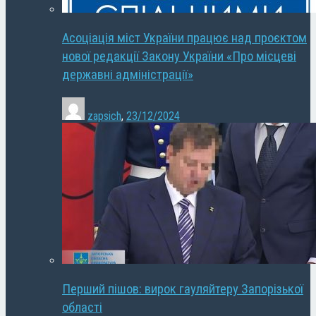
Асоціація міст України працює над проєктом
нової редакції Закону України «Про місцеві
державні адміністрації»
zapsich
,
23/12/2024
Перший пішов: вирок гауляйтеру Запорізької
області