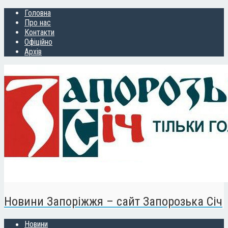
Головна
Про нас
Контакти
Офіційно
Архів
Новини Запоріжжя – сайт Запорозька Січ
Новини