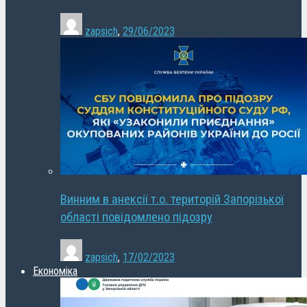
zapsich
,
29/06/2023
Винним в анексії т.о. територій Запорізької
області повідомлено підозру
zapsich
,
17/02/2023
Економіка