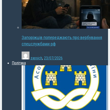
Запоріжців попереджають про вербування
спецслужбами рф
zapsich
,
23/07/2026
Політика