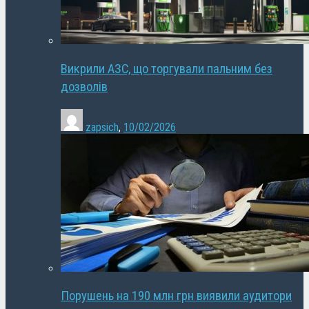
Викрили АЗС, що торгували пальним без
дозволів
zapsich
,
10/02/2026
Порушень на 190 млн грн виявили аудитори