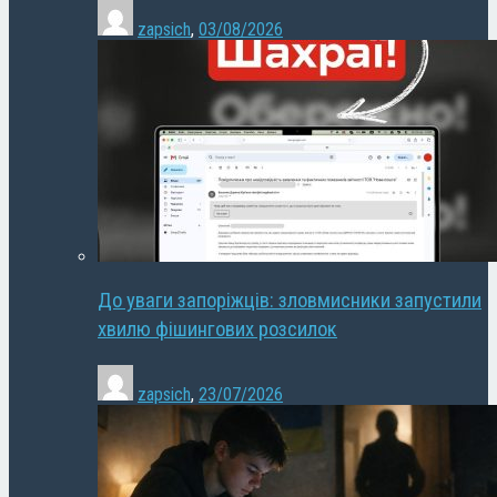
zapsich
,
03/08/2026
До уваги запоріжців: зловмисники запустили
хвилю фішингових розсилок
zapsich
,
23/07/2026