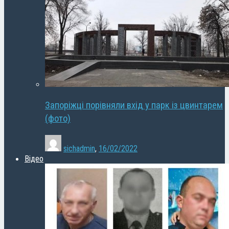
Запоріжці порівняли вхід у парк із цвинтарем
(фото)
sichadmin
,
16/02/2022
Відео