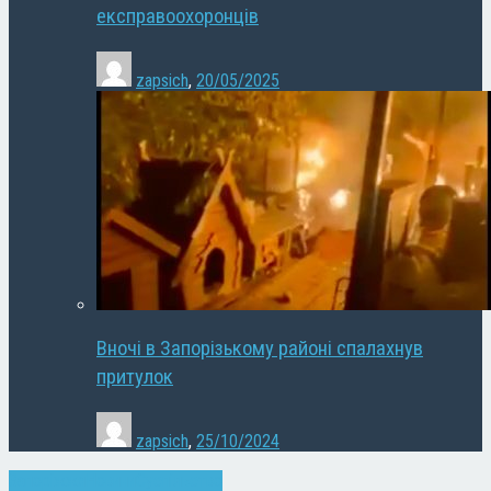
експравоохоронців
zapsich
,
20/05/2025
Вночі в Запорізькому районі спалахнув
притулок
zapsich
,
25/10/2024
Запоріжжя
Новини
Суспільство