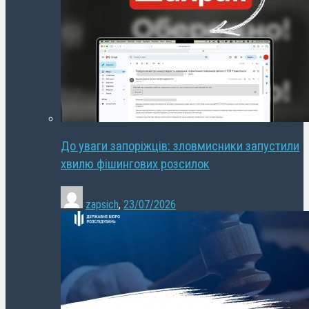
До уваги запоріжців: зловмисники запустили
хвилю фішингових розсилок
zapsich
,
23/07/2026