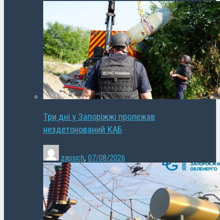
Три дні у Запоріжжі пролежав
нездетонований КАБ
zapsich
,
07/08/2026