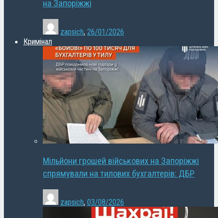
на Запоріжжі
zapsich
,
26/01/2026
Кримінал
Мільйони грошей військових на Запоріжжі
спрямували на тилових бухгалтерів: ДБР
zapsich
,
03/08/2026