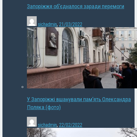
Запоріжжя об’єдналося заради перемоги
sichadmin
,
21/03/2022
У Запоріжжі вшанували пам’ять Олександра
Поляка (фото)
sichadmin
,
22/02/2022