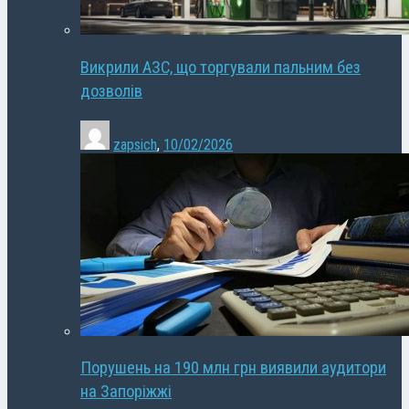
Викрили АЗС, що торгували пальним без
дозволів
zapsich
,
10/02/2026
Порушень на 190 млн грн виявили аудитори
на Запоріжжі