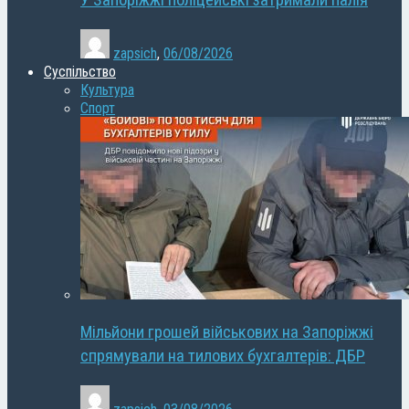
У Запоріжжі поліцейські затримали палія
zapsich
,
06/08/2026
Суспільство
Культура
Спорт
Мільйони грошей військових на Запоріжжі
спрямували на тилових бухгалтерів: ДБР