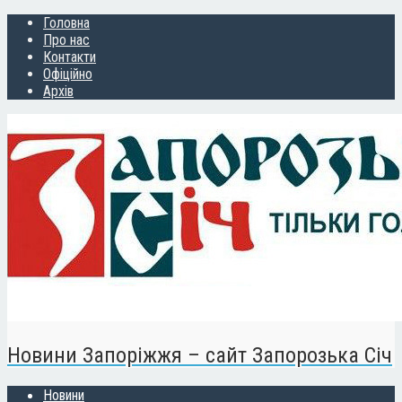
Головна
Про нас
Контакти
Офіційно
Архів
Новини Запоріжжя – сайт Запорозька Січ
Новини