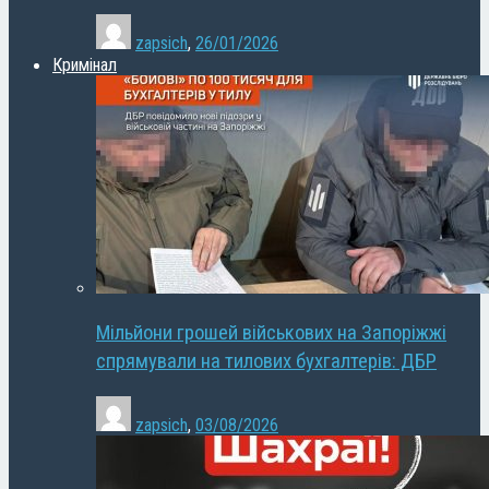
zapsich
,
26/01/2026
Кримінал
Мільйони грошей військових на Запоріжжі
спрямували на тилових бухгалтерів: ДБР
zapsich
,
03/08/2026