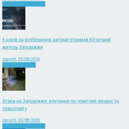
Війна
Запоріжжя
Новини
6 років за розбещення дитини отримав 63-річний
житель Запоріжжя
zapsich
,
05/08/2026
Запоріжжя
Новини
Атаки на Запоріжжя: влучання по території лікарні та
транспорту
zapsich
,
05/08/2026
Війна
Запоріжжя
Новини