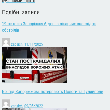
сучасними - фото
Подібні записи
19 жителів Запоріжжя й досі в лікарнях внаслідок
обстрілів
zapsich
,
11/11/2025
Бої під Запоріжжям: потерпають Пологи та Гуляйполе
zapsich
,
09/05/2022