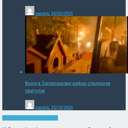
zapsich
,
20/05/2025
Вночі в Запорізькому районі спалахнув
притулок
zapsich
,
25/10/2024
Запоріжжя
Новини
Суспільство