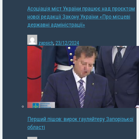
Асоціація міст України працює над проєктом
нової редакції Закону України «Про місцеві
державні адміністрації»
zapsich
,
23/12/2024
Перший пішов: вирок гауляйтеру Запорізької
області