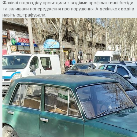
Фахівці підрозділу проводили з водіями профілактичні бесіди
та залишали попередження про порушення. А декількох водіїв
навіть оштрафували.