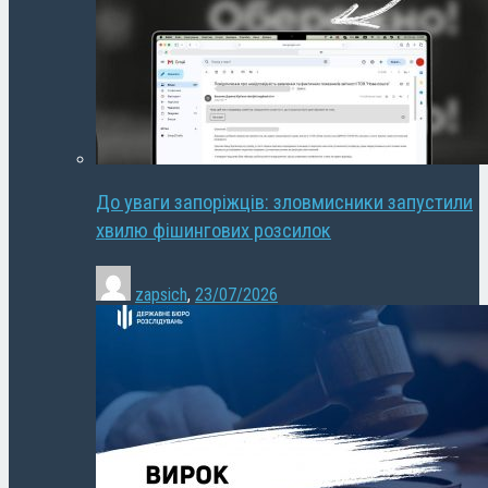
До уваги запоріжців: зловмисники запустили
хвилю фішингових розсилок
zapsich
,
23/07/2026