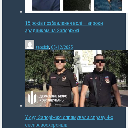
15 років позбавлення волі – вироки
зрадникам на Запоріжжі
zapsich
,
05/12/2025
У суд Запоріжжя спрямували справу 4-х
експравоохоронців