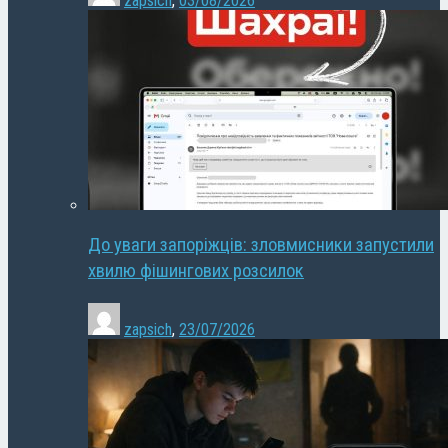
zapsich
,
03/08/2026
До уваги запоріжців: зловмисники запустили
хвилю фішингових розсилок
zapsich
,
23/07/2026