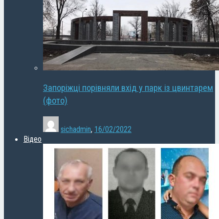
Запоріжці порівняли вхід у парк із цвинтарем
(фото)
sichadmin
,
16/02/2022
Відео