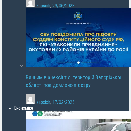
zapsich
,
29/06/2023
Винним в анексії т.о. територій Запорізької
області повідомлено підозру
zapsich
,
17/02/2023
Економіка