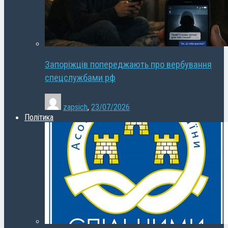
Запоріжців попереджають про вербування
спецслужбами рф
zapsich
,
23/07/2026
Політика