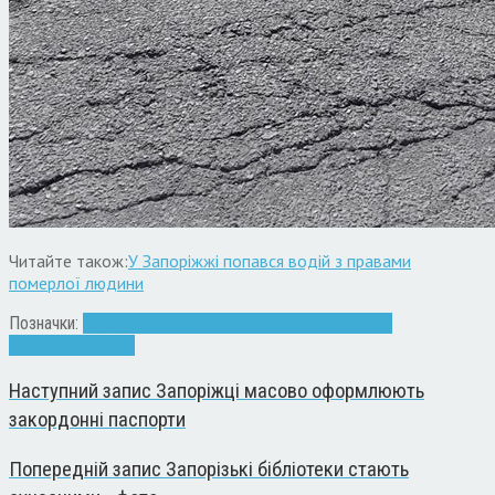
Читайте також:
У Запоріжжі попався водій з правами
померлої людини
Позначки:
авто
Запоріжжя
інспектор
парковка
служба з
паркування
штраф
Наступний запис
Запоріжці масово оформлюють
закордонні паспорти
Попередній запис
Запорізькі бібліотеки стають