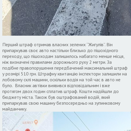
Перший штраф отримав власних зелених “Жигулів”. Він
припаркував своє авто настільки близько до пішохідного
переходу, що пішоходам залишилось набагато менше місця,
ніж визначені правилами дорожнього руху 2 метри. За
подібне правопорушення передбачений максимальний штраф
у розмірі 510 грн. Штрафну квитанцію інспектори залишили на
лобовому склі машини, оскільки водія на той час в авто не
було. Власник автівки виявився відповідальним і вже
протягом двох годин сплатив штраф. Кошти надійшли до
бюджету міста. Також був оштрафований водій, який
припаркував свою машину безпосередньо на зупинковому
майданчику.