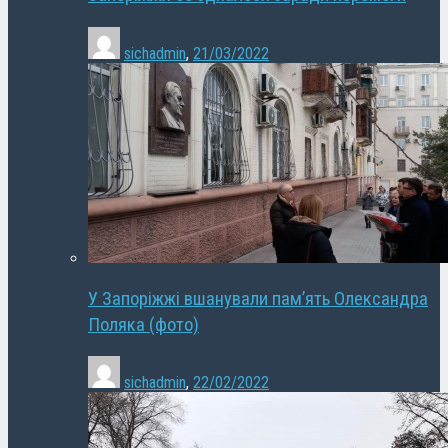
sichadmin
,
21/03/2022
У Запоріжжі вшанували пам’ять Олександра
Поляка (фото)
sichadmin
,
22/02/2022