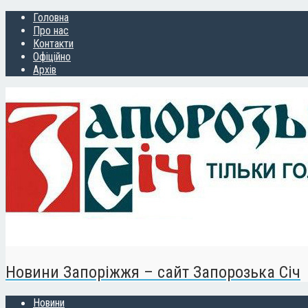
Головна
Про нас
Контакти
Офіційно
Архів
Новини Запоріжжя – сайт Запорозька Січ
Новини