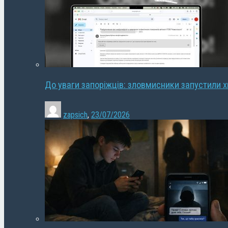
До уваги запоріжців: зловмисники запустили 
zapsich
,
23/07/2026