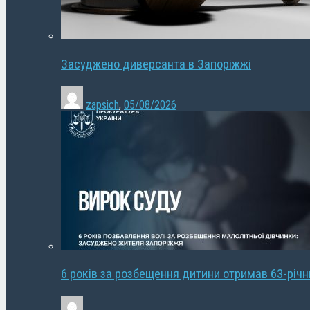
Засуджено диверсанта в Запоріжжі
zapsich
,
05/08/2026
6 років за розбещення дитини отримав 63-річ