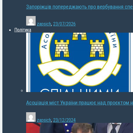
Запоріжців попереджають про вербування сп
zapsich
,
23/07/2026
Політика
Асоціація міст України працює над проєктом н
zapsich
,
23/12/2024