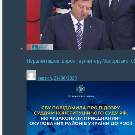
Перший пішов: вирок гауляйтеру Запорізької о
zapsich
,
29/06/2023