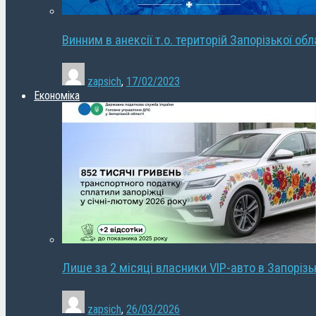
Винним в анексії т.о. територій Запорізької об
zapsich
,
17/02/2023
Економіка
Лише за 2 місяці власники VIP-авто в Запорізь
zapsich
,
26/03/2026