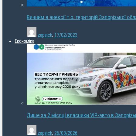
Винним в анексії т.о. територій Запорізької об
zapsich
,
17/02/2023
Економіка
Лише за 2 місяці власники VIP-авто в Запорізь
zapsich
,
26/03/2026