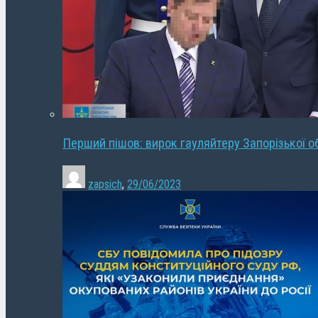
Перший пішов: вирок гауляйтеру Запорізької о
zapsich
,
29/06/2023