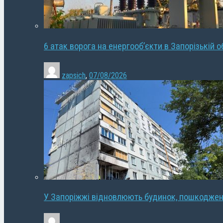
6 атак ворога на енергооб’єкти в Запорізькій о
zapsich
,
07/08/2026
У Запоріжжі відновлюють будинок, пошкодже