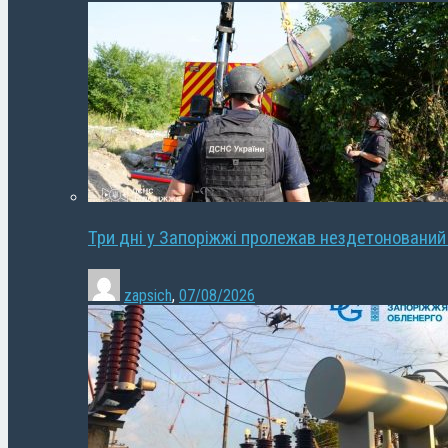
Три дні у Запоріжжі пролежав нездетонований
zapsich
,
07/08/2026