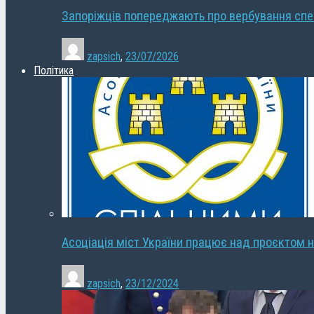
Запоріжців попереджають про вербування сп
zapsich
,
23/07/2026
Політика
Асоціація міст України працює над проєктом н
zapsich
,
23/12/2024