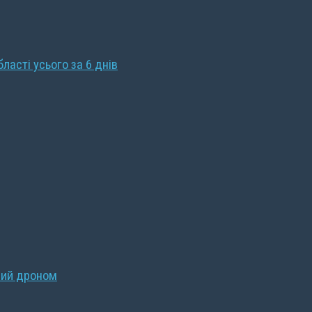
бласті усього за 6 днів
ний дроном