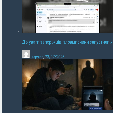
До уваги запоріжців: зловмисники запустили 
zapsich
,
23/07/2026