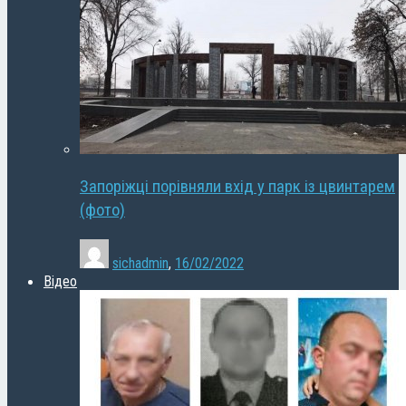
Запоріжці порівняли вхід у парк із цвинтарем
(фото)
sichadmin
,
16/02/2022
Відео