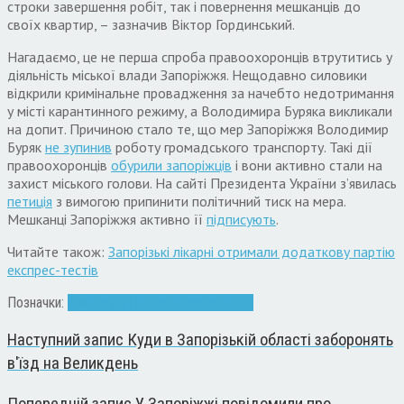
строки завершення робіт, так і повернення мешканців до
своїх квартир, – зазначив Віктор Гординський.
Нагадаємо, це не перша спроба правоохоронців втрутитись у
діяльність міської влади Запоріжжя. Нещодавно силовики
відкрили кримінальне провадження за начебто недотримання
у місті карантинного режиму, а Володимира Буряка викликали
на допит. Причиною стало те, що мер Запоріжжя Володимир
Буряк
не зупинив
роботу громадського транспорту. Такі дії
правоохоронців
обурили запоріжців
і вони активно стали на
захист міського голови. На сайті Президента України з’явилась
петиція
з вимогою припинити політичний тиск на мера.
Мешканці Запоріжжя активно її
підписують
.
Читайте також:
Запорізькі лікарні отримали додаткову партію
експрес-тестів
Позначки:
аварія
будинок
Запоріжжя
поліція
Наступний запис
Куди в Запорізькій області заборонять
в'їзд на Великдень
Попередній запис
У Запоріжжі повідомили про