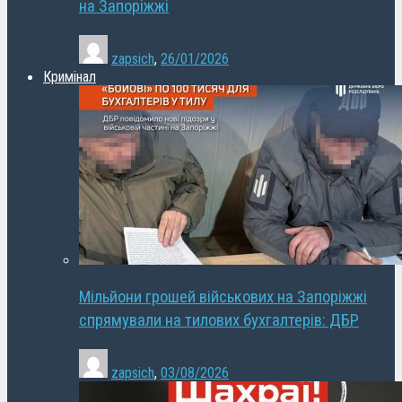
на Запоріжжі
zapsich
,
26/01/2026
Кримінал
Мільйони грошей військових на Запоріжжі
спрямували на тилових бухгалтерів: ДБР
zapsich
,
03/08/2026