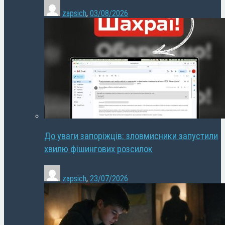
zapsich
,
03/08/2026
До уваги запоріжців: зловмисники запустили
хвилю фішингових розсилок
zapsich
,
23/07/2026