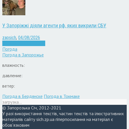
У Запоріжжі діяли агенти рф, яких викрили СБУ
zapsich
,
04/08/2026
Війна
Запоріжжя
Новини
Погода
Погода в
Запорожье
влажность:
давление:
ветер:
Погода в Бердянске
Погода в Токмаке
загрузка...
© Запорозька Січ, 2012-2021
У разі використання текстів, частин текстів та ілюстративних
матеріалів сайту sich.zp.ua гіперпосилання на матеріал є
обов'язковим