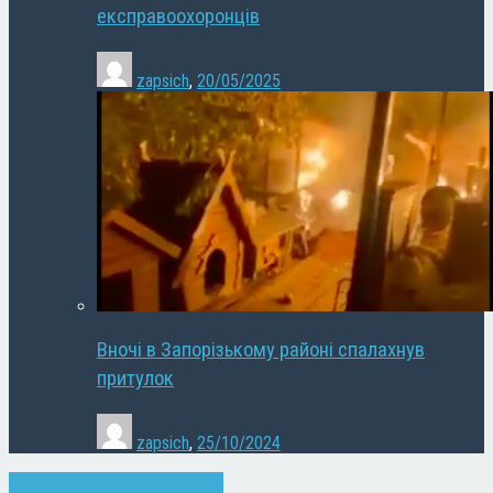
експравоохоронців
zapsich
,
20/05/2025
Вночі в Запорізькому районі спалахнув
притулок
zapsich
,
25/10/2024
Запоріжжя
Новини
Суспільство