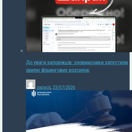
До уваги запоріжців: зловмисники запустили
хвилю фішингових розсилок
zapsich
,
23/07/2026