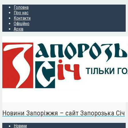
Головна
Про нас
Контакти
Офіційно
Архів
Новини Запоріжжя – сайт Запорозька Січ
Новини