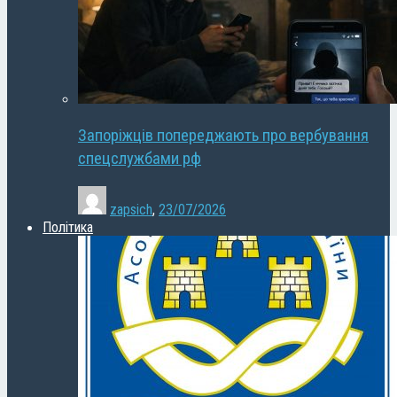
Запоріжців попереджають про вербування
спецслужбами рф
zapsich
,
23/07/2026
Політика