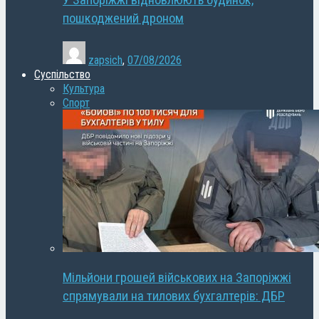
У Запоріжжі відновлюють будинок,
пошкоджений дроном
zapsich
,
07/08/2026
Суспільство
Культура
Спорт
Мільйони грошей військових на Запоріжжі
спрямували на тилових бухгалтерів: ДБР