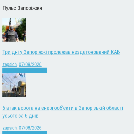
Пульс Запоріжжя
Три дні у Запоріжжі пролежав нездетонований КАБ
zapsich
,
07/08/2026
Війна
Запоріжжя
Новини
6 атак ворога на енергооб’єкти в Запорізькій області
усього за 6 днів
zapsich
,
07/08/2026
Війна
Запоріжжя
Новини