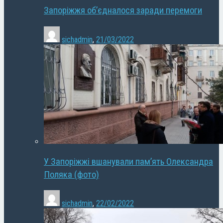
Запоріжжя об’єдналося заради перемоги
sichadmin
,
21/03/2022
У Запоріжжі вшанували пам’ять Олександра
Поляка (фото)
sichadmin
,
22/02/2022