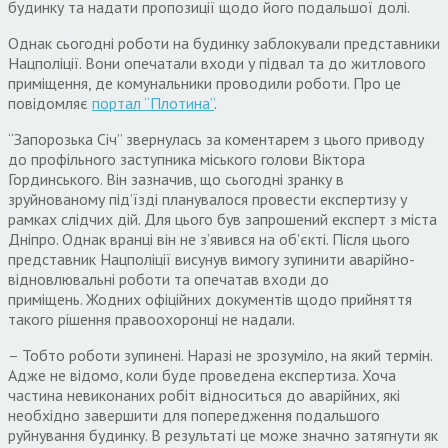
будинку та надати пропозиції щодо його подальшої долі.
Однак сьогодні роботи на будинку заблокували представники
Нацполіції. Вони опечатали входи у підвал та до житлового
приміщення, де комунальники проводили роботи. Про це
повідомляє
портал “Плотина”
.
“Запорозька Січ” звернулась за коментарем з цього приводу
до профільного заступника міського голови Віктора
Гординського. Він зазначив, що сьогодні зранку в
зруйнованому під’їзді планувалося провести експертизу у
рамках слідчих дій. Для цього був запрошений експерт з міста
Дніпро. Однак вранці він не з’явився на об’єкті. Після цього
представник Нацполіції висунув вимогу зупинити аварійно-
відновлювальні роботи та опечатав входи до
приміщень. Жодних офіційних документів щодо прийняття
такого рішення правоохоронці не надали.
– Тобто роботи зупинені. Наразі не зрозуміло, на який термін.
Адже не відомо, коли буде проведена експертиза. Хоча
частина невиконаних робіт відноситься до аварійних, які
необхідно завершити для попередження подальшого
руйнування будинку. В результаті це може значно затягнути як