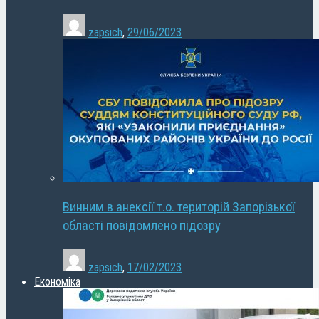
zapsich
,
29/06/2023
Винним в анексії т.о. територій Запорізької
області повідомлено підозру
zapsich
,
17/02/2023
Економіка