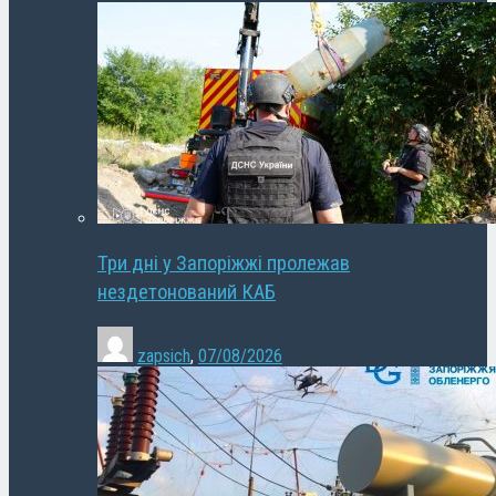
Три дні у Запоріжжі пролежав
нездетонований КАБ
zapsich
,
07/08/2026