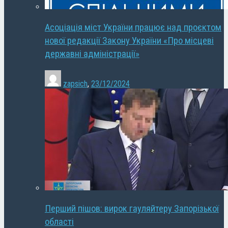
Асоціація міст України працює над проєктом
нової редакції Закону України «Про місцеві
державні адміністрації»
zapsich
,
23/12/2024
Перший пішов: вирок гауляйтеру Запорізької
області