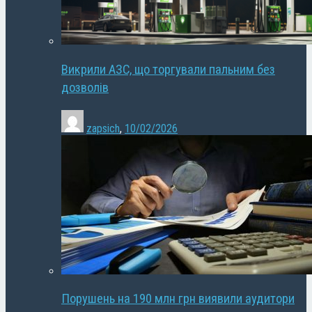
Викрили АЗС, що торгували пальним без
дозволів
zapsich
,
10/02/2026
Порушень на 190 млн грн виявили аудитори