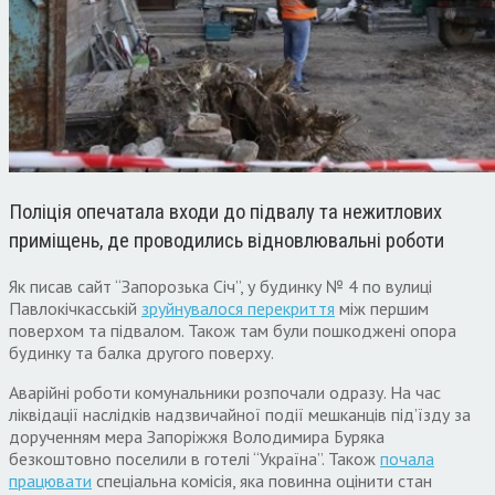
Поліція опечатала входи до підвалу та нежитлових
приміщень, де проводились відновлювальні роботи
Як писав сайт “Запорозька Січ”, у будинку № 4 по вулиці
Павлокічкасській
зруйнувалося перекриття
між першим
поверхом та підвалом. Також там були пошкоджені опора
будинку та балка другого поверху.
Аварійні роботи комунальники розпочали одразу. На час
ліквідації наслідків надзвичайної події мешканців під’їзду за
дорученням мера Запоріжжя Володимира Буряка
безкоштовно поселили в готелі “Україна”. Також
почала
працювати
спеціальна комісія, яка повинна оцінити стан