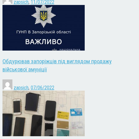
zapsich
,
11/07/2022
Обдурював запоріжців під виглядом продажу
військової амуніції
zapsich
,
07/06/2022