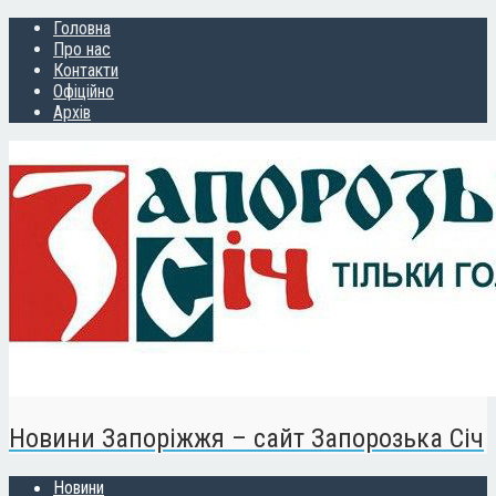
Головна
Про нас
Контакти
Офіційно
Архів
Новини Запоріжжя – сайт Запорозька Січ
Новини