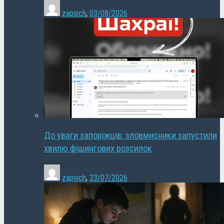
zapsich
,
03/08/2026
До уваги запоріжців: зловмисники запустили
хвилю фішингових розсилок
zapsich
,
23/07/2026