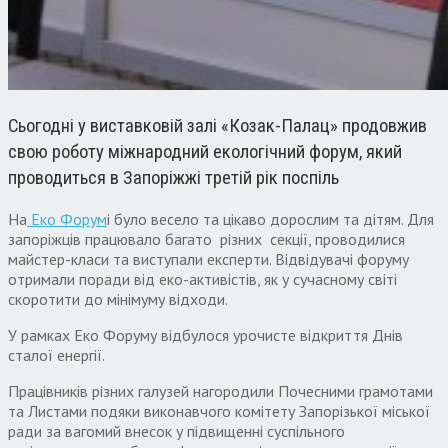
Сьогодні у виставковій залі «Козак-Палац» продовжив
свою роботу міжнародний екологічний форум, який
проводиться в Запоріжжі третій рік поспіль
На
Еко Форум
і було весело та цікаво дорослим та дітям. Для
запоріжців працювало багато різних секції, проводилися
майстер-класи та виступали експерти. Відвідувачі форуму
отримали поради від еко-активістів, як у сучасному світі
скоротити до мінімуму відходи.
У рамках Еко Форуму відбулося урочисте відкриття Днів
сталої енергії.
Працівників різних галузей нагородили Почесними грамотами
та Листами подяки виконавчого комітету Запорізької міської
ради за вагомий внесок у підвищенні суспільного