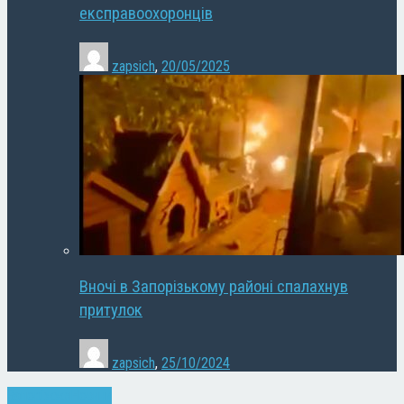
експравоохоронців
zapsich
,
20/05/2025
Вночі в Запорізькому районі спалахнув
притулок
zapsich
,
25/10/2024
Запоріжжя
Новини