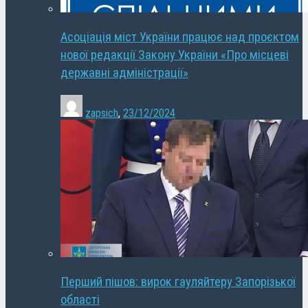
Асоціація міст України працює над проєктом
нової редакції Закону України «Про місцеві
державні адміністрації»
zapsich
,
23/12/2024
Перший пішов: вирок гауляйтеру Запорізької
області