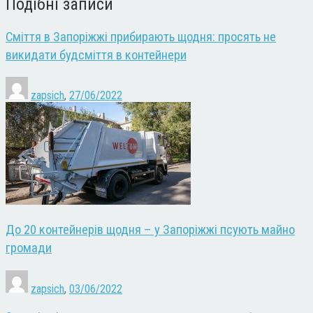
Подібні записи
Сміття в Запоріжжі прибирають щодня: просять не
викидати будсміття в контейнери
zapsich
,
27/06/2022
До 20 контейнерів щодня – у Запоріжжі псують майно
громади
zapsich
,
03/06/2022