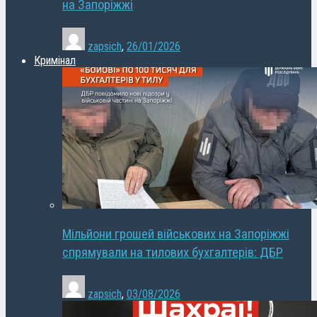
на Запоріжжі
zapsich
,
26/01/2026
Кримінал
Мільйони грошей військових на Запоріжжі
спрямували на тилових бухгалтерів: ДБР
zapsich
,
03/08/2026