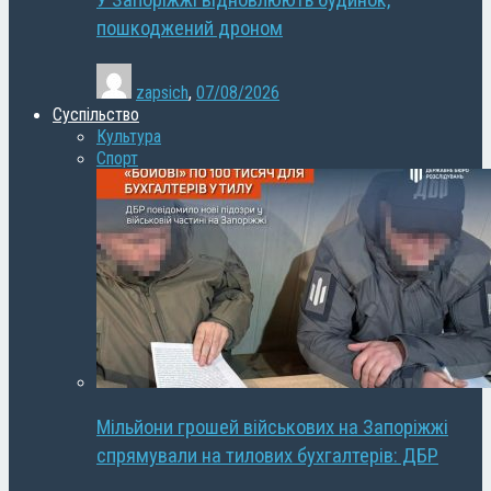
У Запоріжжі відновлюють будинок,
пошкоджений дроном
zapsich
,
07/08/2026
Суспільство
Культура
Спорт
Мільйони грошей військових на Запоріжжі
спрямували на тилових бухгалтерів: ДБР