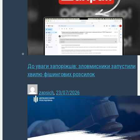
До уваги запоріжців: зловмисники запустили
хвилю фішингових розсилок
zapsich
,
23/07/2026