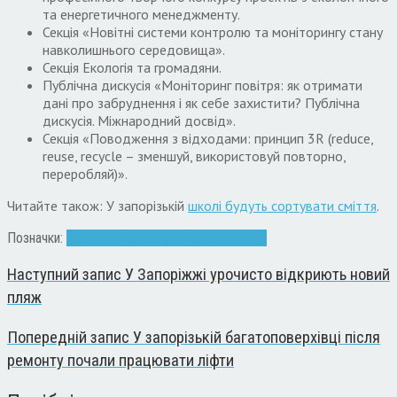
та енергетичного менеджменту.
Секція «Новітні системи контролю та моніторингу стану
навколишнього середовища».
Секція Екологія та громадяни.
Публічна дискусія «Моніторинг повітря: як отримати
дані про забруднення і як себе захистити? Публічна
дискусія. Міжнародний досвід».
Секція «Поводження з відходами: принцип 3R (reduce,
reuse, recycle – зменшуй, використовуй повторно,
переробляй)».
Читайте також: У запорізькій
школі будуть сортувати сміття
.
Позначки:
довкілля
Еко Форум
Екологія
Сміття
Наступний запис
У Запоріжжі урочисто відкриють новий
пляж
Попередній запис
У запорізькій багатоповерхівці після
ремонту почали працювати ліфти