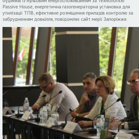
будинків із нульовим енергоспоживанням за технологією
Passive House, енергетична газогенераторна установка для
утилізації ТПВ, ефективне розміщення приладів контролю за
забрудненням довкілля, повідомляє сайт мерії Запоріжжя.