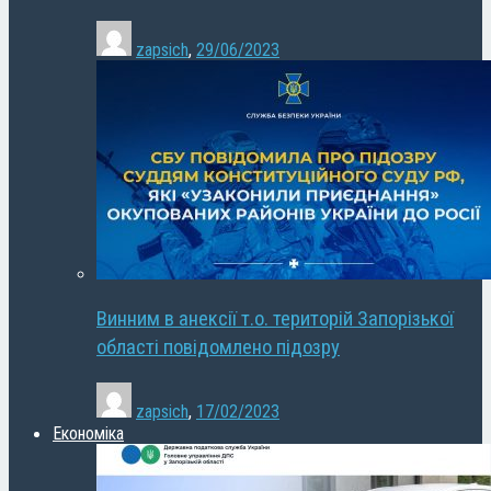
zapsich
,
29/06/2023
Винним в анексії т.о. територій Запорізької
області повідомлено підозру
zapsich
,
17/02/2023
Економіка