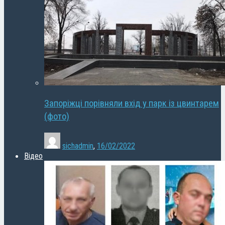
Запоріжці порівняли вхід у парк із цвинтарем
(фото)
sichadmin
,
16/02/2022
Відео