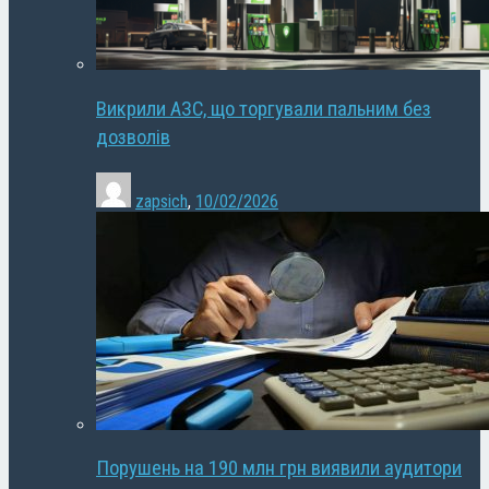
Викрили АЗС, що торгували пальним без
дозволів
zapsich
,
10/02/2026
Порушень на 190 млн грн виявили аудитори