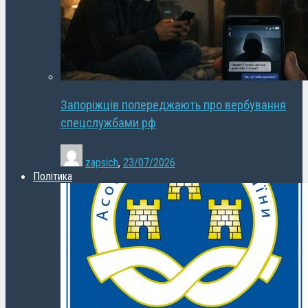
Запоріжців попереджають про вербування
спецслужбами рф
zapsich
,
23/07/2026
Політика