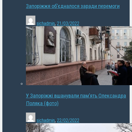
Запоріжжя об’єдналося заради перемоги
sichadmin
,
21/03/2022
У Запоріжжі вшанували пам’ять Олександра
Поляка (фото)
sichadmin
,
22/02/2022