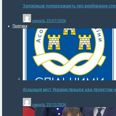
Запоріжців попереджають про вербування сп
zapsich
,
23/07/2026
Політика
Асоціація міст України працює над проєктом н
zapsich
,
23/12/2024