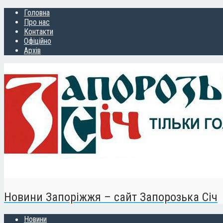
Головна
Про нас
Контакти
Офіційно
Архів
Новини Запоріжжя – сайт Запорозька Січ
Новини