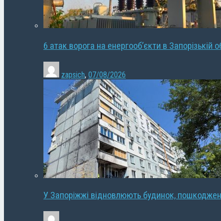
6 атак ворога на енергооб’єкти в Запорізькій о
zapsich
,
07/08/2026
У Запоріжжі відновлюють будинок, пошкодже