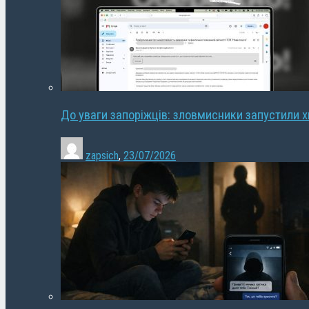
До уваги запоріжців: зловмисники запустили 
zapsich
,
23/07/2026