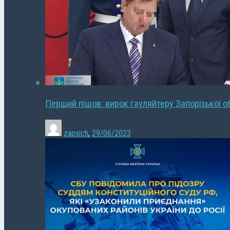
Перший пішов: вирок гауляйтеру Запорізької о
zapsich
,
29/06/2023