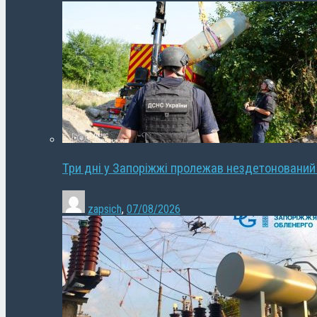
Три дні у Запоріжжі пролежав нездетонований
zapsich
,
07/08/2026