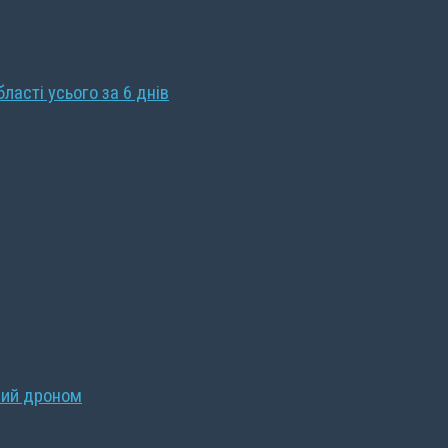
бласті усього за 6 днів
ний дроном