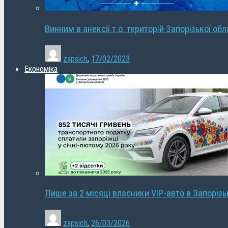
Винним в анексії т.о. територій Запорізької об
zapsich
,
17/02/2023
Економіка
Лише за 2 місяці власники VIP-авто в Запорізь
zapsich
,
26/03/2026