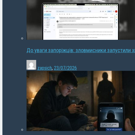
До уваги запоріжців: зловмисники запустили 
zapsich
,
23/07/2026