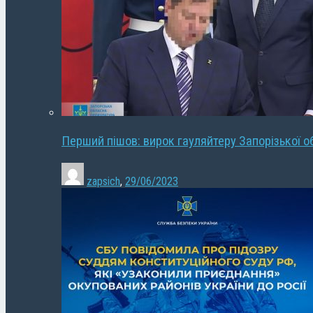
Перший пішов: вирок гауляйтеру Запорізької о
zapsich
,
29/06/2023