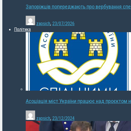
Запоріжців попереджають про вербування сп
zapsich
,
23/07/2026
Політика
Асоціація міст України працює над проєктом н
zapsich
,
23/12/2024