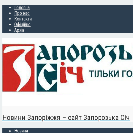
Головна
Про нас
Контакти
Офіційно
Архів
Новини Запоріжжя – сайт Запорозька Січ
Новини