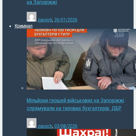
на Запоріжжі
zapsich
,
26/01/2026
Кримінал
Мільйони грошей військових на Запоріжжі
спрямували на тилових бухгалтерів: ДБР
zapsich
,
03/08/2026