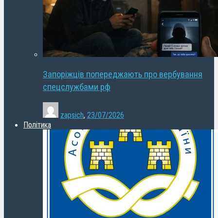
Запоріжців попереджають про вербування
спецслужбами рф
zapsich
,
23/07/2026
Політика