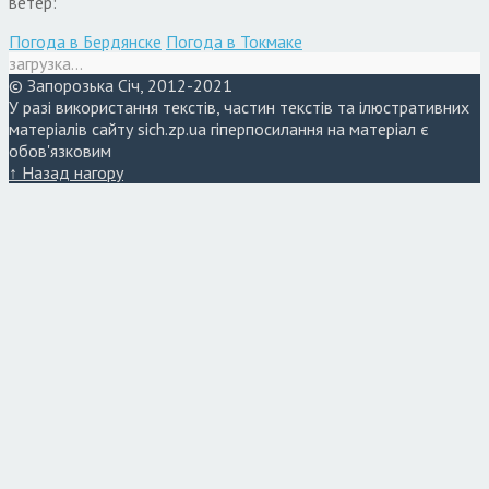
ветер:
Погода в Бердянске
Погода в Токмаке
загрузка...
© Запорозька Січ, 2012-2021
У разі використання текстів, частин текстів та ілюстративних
матеріалів сайту sich.zp.ua гіперпосилання на матеріал є
обов'язковим
↑ Назад нагору