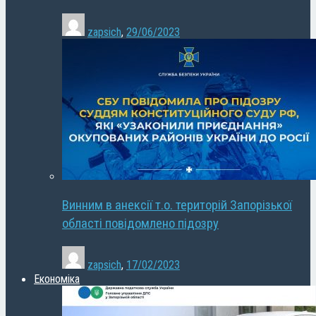
zapsich
,
29/06/2023
Винним в анексії т.о. територій Запорізької
області повідомлено підозру
zapsich
,
17/02/2023
Економіка