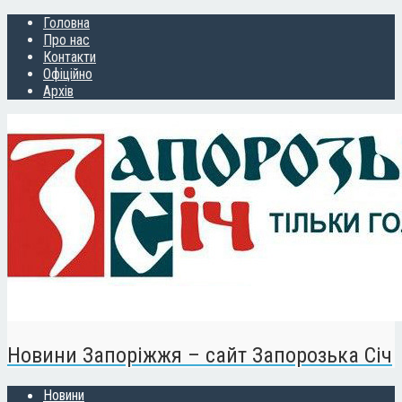
Головна
Про нас
Контакти
Офіційно
Архів
Новини Запоріжжя – сайт Запорозька Січ
Новини