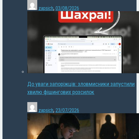
zapsich
,
03/08/2026
До уваги запоріжців: зловмисники запустили
хвилю фішингових розсилок
zapsich
,
23/07/2026