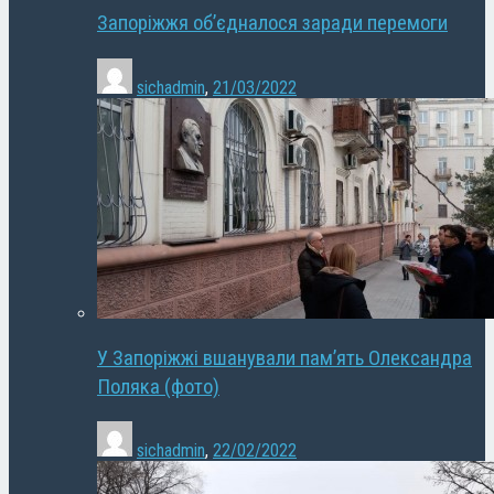
Запоріжжя об’єдналося заради перемоги
sichadmin
,
21/03/2022
У Запоріжжі вшанували пам’ять Олександра
Поляка (фото)
sichadmin
,
22/02/2022