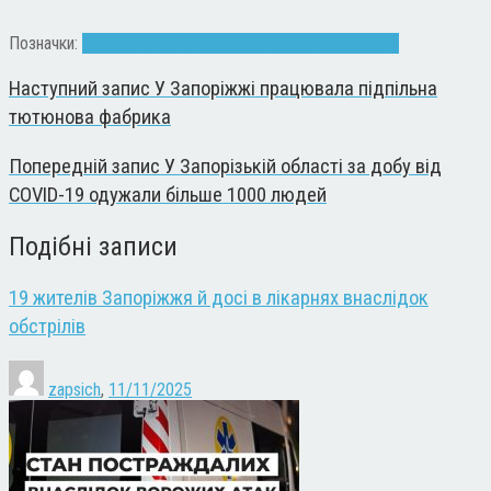
Позначки:
Водій
дерево
ДСНС
Запоріжжя
машина
швидка
Наступний запис
У Запоріжжі працювала підпільна
тютюнова фабрика
Попередній запис
У Запорізькій області за добу від
COVID-19 одужали більше 1000 людей
Подібні записи
19 жителів Запоріжжя й досі в лікарнях внаслідок
обстрілів
zapsich
,
11/11/2025