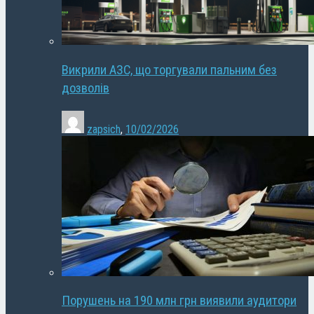
Викрили АЗС, що торгували пальним без
дозволів
zapsich
,
10/02/2026
Порушень на 190 млн грн виявили аудитори