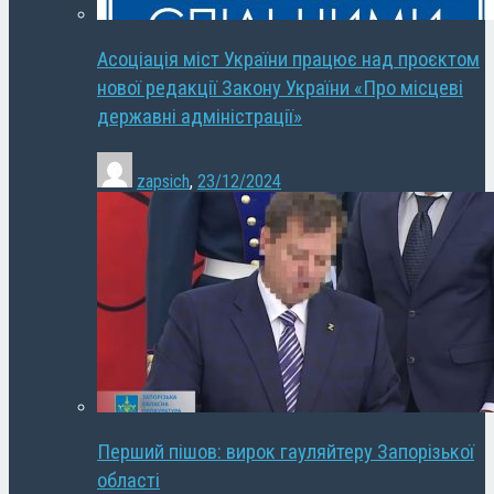
Асоціація міст України працює над проєктом
нової редакції Закону України «Про місцеві
державні адміністрації»
zapsich
,
23/12/2024
Перший пішов: вирок гауляйтеру Запорізької
області