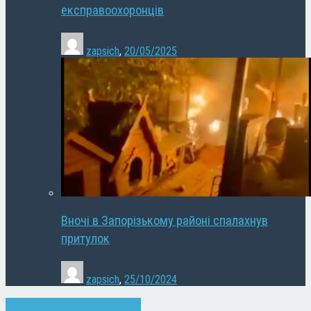
експравоохоронців
zapsich
,
20/05/2025
Вночі в Запорізькому районі спалахнув
притулок
zapsich
,
25/10/2024
Запоріжжя
Новини
Суспільство