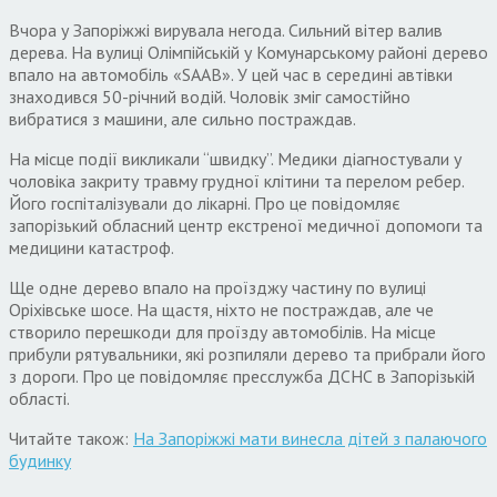
Вчора у Запоріжжі вирувала негода. Сильний вітер валив
дерева. На вулиці Олімпійській у Комунарському районі дерево
впало на автомобіль «SAAB». У цей час в середині автівки
знаходився 50-річний водій. Чоловік зміг самостійно
вибратися з машини, але сильно постраждав.
На місце події викликали “швидку”. Медики діагностували у
чоловіка закриту травму грудної клітини та перелом ребер.
Його госпіталізували до лікарні. Про це повідомляє
запорізький обласний центр екстреної медичної допомоги та
медицини катастроф.
Ще одне дерево впало на проїзджу частину по вулиці
Оріхівське шосе. На щастя, ніхто не постраждав, але че
створило перешкоди для проїзду автомобілів. На місце
прибули рятувальники, які розпиляли дерево та прибрали його
з дороги. Про це повідомляє пресслужба ДСНС в Запорізькій
області.
Читайте також:
На Запоріжжі мати винесла дітей з палаючого
будинку