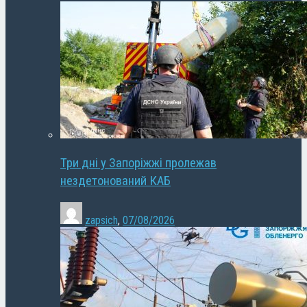
Три дні у Запоріжжі пролежав
нездетонований КАБ
zapsich
,
07/08/2026