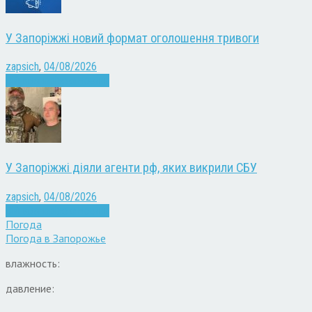
У Запоріжжі новий формат оголошення тривоги
zapsich
,
04/08/2026
Війна
Запоріжжя
Новини
У Запоріжжі діяли агенти рф, яких викрили СБУ
zapsich
,
04/08/2026
Війна
Запоріжжя
Новини
Погода
Погода в
Запорожье
влажность:
давление: