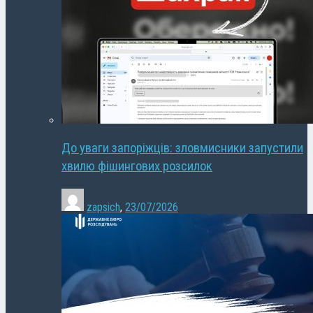
До уваги запоріжців: зловмисники запустили
хвилю фішингових розсилок
zapsich
,
23/07/2026