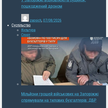
У Запоріжжі відновлюють будинок,
пошкоджений дроном
zapsich
,
07/08/2026
Суспільство
Культура
Спорт
Мільйони грошей військових на Запоріжжі
спрямували на тилових бухгалтерів: ДБР