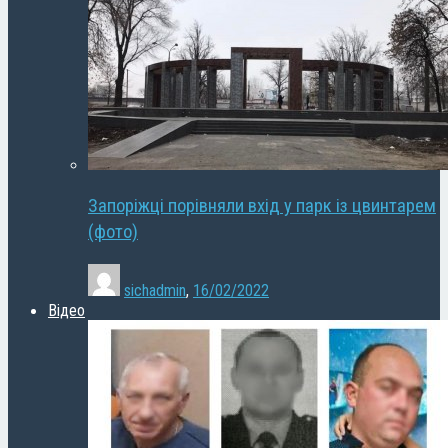
Запоріжці порівняли вхід у парк із цвинтарем
(фото)
sichadmin
,
16/02/2022
Відео